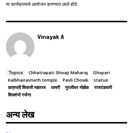
या कार्यक्रमाचे आयोजन करण्यात आले होते.
your privacy and won't spam your inbox. Your information is
safe with us.
Vinayak A
SUBSCRIBE
I've read and accept the
Privacy Policy
.
Chhatrapati Shivaji Maharaj
Dhayari
Topics
Kalbhairavnath temple
​​​​Pavli Chowk
statue
छत्रपती शिवाजी महाराज
धायरी
मुरलीधर मोहोळ
राजदंडधारी
6,300
32,111
75
शिवशंभो गर्जना
Fans
Followers
Followers
अन्य लेख