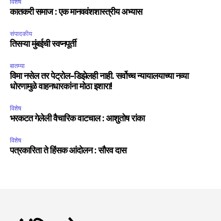
विशेष
कातकरी समाज : एक मानववंशशास्त्रीय अभ्यास
संपादकीय
तिसऱ्या मुंबईची स्वप्नपूर्ती
बातम्या
विमा नसेल तर पेट्रोल-डिझेलही नाही. सर्वोच्च न्यायालयाच्या नव्या
धोरणामुळे वाहनधारकांना मोठा इशारा!
विशेष
भरकटत गेलेली वैचारिक वाटचाल : आशुतोष रांका
विशेष
पत्रकारिता ते हिंसक आंदोलन : सौरव दास