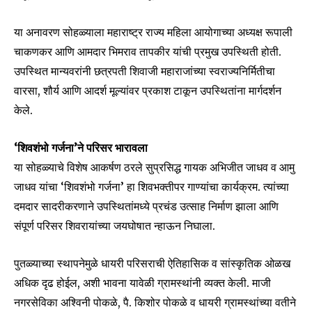
या अनावरण सोहळ्याला महाराष्ट्र राज्य महिला आयोगाच्या अध्यक्ष रूपाली
चाकणकर आणि आमदार भिमराव तापकीर यांची प्रमुख उपस्थिती होती.
उपस्थित मान्यवरांनी छत्रपती शिवाजी महाराजांच्या स्वराज्यनिर्मितीचा
वारसा, शौर्य आणि आदर्श मूल्यांवर प्रकाश टाकून उपस्थितांना मार्गदर्शन
केले.
‘शिवशंभो गर्जना’ने परिसर भारावला
या सोहळ्याचे विशेष आकर्षण ठरले सुप्रसिद्ध गायक अभिजीत जाधव व आमु
जाधव यांचा ‘शिवशंभो गर्जना’ हा शिवभक्तीपर गाण्यांचा कार्यक्रम. त्यांच्या
दमदार सादरीकरणाने उपस्थितांमध्ये प्रचंड उत्साह निर्माण झाला आणि
संपूर्ण परिसर शिवरायांच्या जयघोषात न्हाऊन निघाला.
Join our community of
SUBSCRIBERS and be part of the
पुतळ्याच्या स्थापनेमुळे धायरी परिसराची ऐतिहासिक व सांस्कृतिक ओळख
conversation.
अधिक दृढ होईल, अशी भावना यावेळी ग्रामस्थांनी व्यक्त केली. माजी
To subscribe, simply enter your email address on our website
नगरसेविका अश्विनी पोकळे, पै. किशोर पोकळे व धायरी ग्रामस्थांच्या वतीने
or click the subscribe button below. Don't worry, we respect