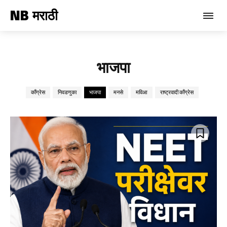
NB मराठी
भाजपा
काँग्रेस
निवडणुका
भाजपा
मनसे
मविआ
राष्ट्रवादी काँग्रेस