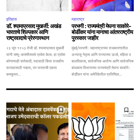
इतिहास
महाराष्ट्र
डॉ. श्यामाप्रसाद मुखर्जी: अखंड
परभणी : राज्यमंत्री मेघना साकोरे-
भारताचे शिल्पकार आणि
बोर्डीकर यांना मानाचा आंतरराष्ट्रीय
राष्ट्रवादाचे प्रेरणास्थान
पुरस्कार जाहीर
२३ जून १९५३ रोजी डॉ. श्यामाप्रसाद मुखर्जी
मुंबई/परभणी : महाराष्ट्राच्या राजकारणातील
यांनी जम्मू-काश्मीरमध्ये प्रवेश केला. हा प्रवेश
अभ्यासू नेतृत्व आणि राज्याच्या ऊर्जा, महिला व
कोणत्याही सत्तेसाठी, पदासाठी किंवा राजकीय
बालविकास, सार्वजनिक आरोग्य आणि सार्वजनिक
फायद्यासाठी नव्हता, तर भारताची एकता
बांधकाम विभागाच्या राज्यमंत्री मेघना साकोरे-
कमकुवत...
बोर्डीकर यांना अमेरिकेतील प्रतिष्ठित...
Join our community of
SUBSCRIBERS and be part of the