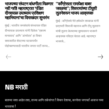
भाजपच्या संघटन बांधणीला मिळणार
“काँग्रेसला रामापेक्षा बाबर
नवी गती! महाराष्ट्रात ‘पंडित
जवळचा”; शिवरायांच्या टीपूशी
दीनदयाळ उपाध्याय प्रशिक्षण
तुलनेवरून भाजप आक्रमक
महाभियाना’चा दिमाखदार शुभारंभ
मुंबई : काँग्रेसचे नेते हर्षवर्धन सपकाळ यांनी
मुंबई : भारतीय जनसंघाचे संस्थापक पंडित
छत्रपती शिवाजी महाराज आणि टीपू सुलतान
दीनदयाळ उपाध्याय यांनी दिलेला 'एकात्म
यांची तुलना केल्याच्या मुद्द्यावरून भाजपने
मानववाद' आणि 'अंत्योदय' हा विचार
आक्रमक पवित्रा घेतला आहे. महाराष्ट्र
समाजातील शेवटच्या घटकापर्यंत
भाजपचे...
पोहोचवण्यासाठी भारतीय जनता पार्टी सज्ज...
NB मराठी
बातम्या जशा आहेत तशा, ताज्या आणि तर्कसंगत ! विचार देशाचा, कानोसा जगाचा! आवाज नव्या
भारताचा !