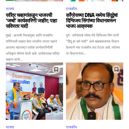
भाजपा
राजकीय
रवींद्र चव्हाणांकडून भाजपची
काँग्रेसच्या DNA मध्येच हिंदूद्वेष!
‘जम्बो’ कार्यकारिणी जाहीर; पाहा
दिग्विजय सिंगांच्या विधानावरून
सविस्तर यादी
भाजप आक्रमक
मुंबई : आगामी निवडणुका आणि राजकीय
पुणे : काँग्रेसचे ज्येष्ठ नेते दिग्विजय सिंग यांनी
परिस्थिती लक्षात घेता भारतीय जनता पक्षाने
"हिंदू हा धर्म नाही" असे खळबळजनक विधान
आपल्या महाराष्ट्र प्रदेश कार्यकारिणीची
केल्याने नवा राजकीय वाद पेटला आहे. त्यांच्या
अधिकृत घोषणा केली आहे. प्रदेशाध्यक्ष रवींद्र
या विधानानंतर...
चव्हाण यांनी...
भाजपा
राजकीय