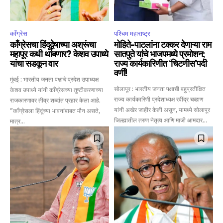
काँग्रेस
पश्चिम महाराष्ट्र
काँग्रेसचा हिंदूद्वेषाच्या अश्रूंचा
मोहिते-पाटलांना टक्कर देणाऱ्या राम
महापूर कधी थांबणार? केशव उपाध्ये
सातपुते यांचे भाजपमध्ये प्रमोशन;
यांचा सडकून वार
राज्य कार्यकारिणीत ‘चिटणीस’पदी
वर्णी!
मुंबई : भारतीय जनता पक्षाचे प्रदेश उपाध्यक्ष
सोलापूर : भारतीय जनता पक्षाची बहुप्रतीक्षित
केशव उपाध्ये यांनी काँग्रेसच्या तुष्टीकरणाच्या
राज्य कार्यकारिणी प्रदेशाध्यक्ष रवींद्र चव्हाण
राजकारणावर तीव्र शब्दांत प्रहार केला आहे.
यांनी अखेर जाहीर केली असून, यामध्ये सोलापूर
"काँग्रेसला हिंदूंच्या भावनांबाबत मौन असते,
जिल्ह्यातील तरुण नेतृत्व आणि माजी आमदार...
मात्र...