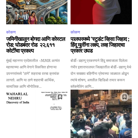
conversation.
To subscribe, simply enter your email address on our website
or click the subscribe button below. Don't worry, we respect
your privacy and won't spam your inbox. Your information is
कोकण
कोकण
safe with us.
जमिनीखालून बोगदा आणि कोस्टल
पालघरमध्ये ‘स्टुडंट व्हिसा जिहाद ;
रोड: घोडबंदर रोड ₹२२,६११
हिंदू मुलींना लक्ष्य, लव्ह जिहादचा
कोटींचा प्रकल्प
प्रकार उघड
मुंबई महानगर प्रदेशातील -MMR अत्यंत
बोर्डी-डहाणू प्रकरणाने हिंदू समाजाला दिलेला
महत्त्वाच्या आणि वेगाने विकसित होणाऱ्या
गंभीर इशारापालघर जिल्ह्यातील बोर्डी-डहाणू येथे
SUBSCRIBE
उपनगरांमध्ये ‘ठाणे’ शहराचा वरचा क्रमांक
दोन सख्ख्या बहिणींना प्रेमाच्या जाळ्यात ओढून
लागतो. आणि या ठाणे शहराची आर्थिक,
त्यांचे शोषण, अश्लील व्हिडिओ तयार करून
सामाजिक आणि भौगोलिक...
ब्लॅकमेलिंग आणि...
I've read and accept the
Privacy Policy
.
6,300
32,111
75
Fans
Followers
Followers