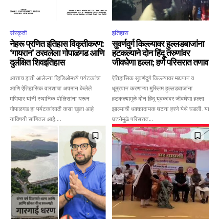
संस्कृती
इतिहास
नेहरू प्रणित इतिहास विकृतीकरण:
सुवर्णदुर्ग किल्ल्यावर हुल्लडबाजांना
‘गायरान’ ठरवलेला गोपाळगड आणि
हटकल्याने दोन हिंदू तरुणांवर
दुर्लक्षित शिवइतिहास
जीवघेणा हल्ला; हर्णे परिसरात तणाव
आत्ताच हाती आलेल्या व्हिडिओमध्ये पर्यटकांचा
ऐतिहासिक सुवर्णदुर्ग किल्ल्यावर मद्यपान व
आणि ऐतिहासिक वारशाचा अपमान केलेले
धूम्रपान करणाऱ्या मुस्लिम हुल्लडबाजांना
मणियार यांनी स्थानिक पोलिसांना धरून
हटकल्यामुळे दोन हिंदू युवकांवर जीवघेणा हल्ला
गोपाळगड हा पर्यटकांसाठी कसा खुला आहे
झाल्याची धक्कादायक घटना हरणे येथे घडली. या
याविषयी सांगितल आहे....
घटनेमुळे परिसरात...