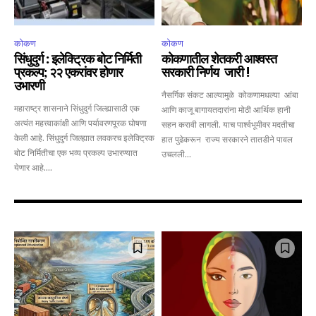
कोकण
कोकण
सिंधुदुर्ग : इलेक्ट्रिक बोट निर्मिती
कोकणातील शेतकरी आश्वस्त
प्रकल्प; २२ एकरांवर होणार
सरकारी निर्णय जारी !
उभारणी
नैसर्गिक संकट आल्यामुळे कोकणामधल्या आंबा
महाराष्ट्र शासनाने सिंधुदुर्ग जिल्ह्यासाठी एक
आणि काजू बागायतदारांना मोठी आर्थिक हानी
अत्यंत महत्त्वाकांक्षी आणि पर्यावरणपूरक घोषणा
सहन करावी लागली. याच पार्श्वभूमीवर मदतीचा
केली आहे. सिंधुदुर्ग जिल्ह्यात लवकरच इलेक्ट्रिक
हात पुढेकरून राज्य सरकारने तातडीने पावल
बोट निर्मितीचा एक भव्य प्रकल्प उभारण्यात
उचलली...
येणार आहे....
Join our community of
SUBSCRIBERS and be part of the