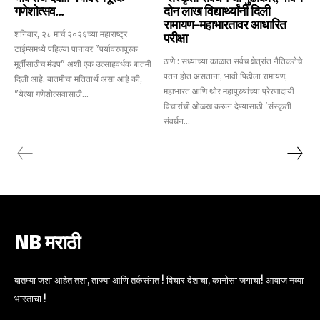
गणेशोत्सव…
दोन लाख विद्यार्थ्यांनी दिली
रामायण-महाभारतावर आधारित
शनिवार, २८ मार्च २०२६च्या महाराष्ट्र
परीक्षा
टाईम्समध्ये पहिल्या पानावर "पर्यावरणपूरक
ठाणे : सध्याच्या काळात सर्वच क्षेत्रांत नैतिकतेचे
मूर्तींसाठीच मंडप" अशी एक उत्साहवर्धक बातमी
पतन होत असताना, भावी पिढीला रामायण,
दिली आहे. बातमीचा मतितार्थ असा आहे की,
महाभारत आणि थोर महापुरुषांच्या प्रेरणादायी
"येत्या गणेशोत्सवासाठी...
विचारांची ओळख करून देण्यासाठी 'संस्कृती
संवर्धन...
NB मराठी
बातम्या जशा आहेत तशा, ताज्या आणि तर्कसंगत ! विचार देशाचा, कानोसा जगाचा! आवाज नव्या
भारताचा !