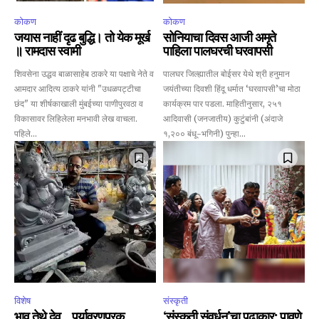
कोकण
कोकण
जयास नाहीं दृढ बुद्धि। तो येक मूर्ख
सोनियाचा दिवस आजी अमृते
॥ रामदास स्वामी
पाहिला पालघरची घरवापसी
शिवसेना उद्धव बाळासाहेब ठाकरे या पक्षाचे नेते व
पालघर जिल्ह्यातील बोईसर येथे श्री हनुमान
आमदार आदित्य ठाकरे यांनी "उधळपट्टीचा
जयंतीच्या दिवशी हिंदू धर्मात ‘घरवापसी’चा मोठा
छंद" या शीर्षकाखाली मुंबईच्या पाणीपुरवठा व
कार्यक्रम पार पडला. माहितीनुसार, २५१
विकासावर लिहिलेला मनभावी लेख वाचला.
आदिवासी (जनजातीय) कुटुंबांनी (अंदाजे
पहिले...
१,२०० बंधू-भगिनी) पुन्हा...
विशेष
संस्कृती
भाव तेथे देव… पर्यावरणपूरक
‘संस्कृती संवर्धन’चा पुढाकार; पावणे