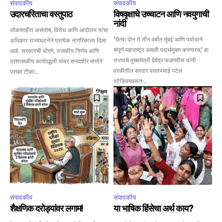
संपादकीय
संपादकीय
उदारचरिताचा वस्तुपाठ
विषवृक्षाचे उच्चाटन आणि नवयुगाची
नांदी
लोकशाहीत असंतोष, विरोध आणि आंदोलन यांचा
‘येत्या दोन ते तीन वर्षांत मुंबई आणि पर्यायाने
अधिकार राज्यघटनेने प्रत्येक नागरिकाला दिला
संपूर्ण महाराष्ट्र अमली पदार्थमुक्त करणारच,’ हा
आहे. सरकारची धोरणे, राजकीय निर्णय आणि
राज्याचे मुख्यमंत्री देवेंद्र फडणवीस यांनी
प्रशासकीय कार्यपद्धती यांवर सनदशीर मार्गाने
वरळीतील सरदार वल्लभभाई पटेल
प्रखर टीका...
स्टेडियमवरून...
संपादकीय
संपादकीय
शैक्षणिक दरोड्यांवर लगाम!
या भाषिक हिंसेचा अर्थ काय?