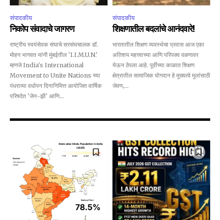
संपादकीय
संपादकीय
निकोप संवादाचे जागरण
शिक्षणातील बदलांचे आनंदवारे!
राष्ट्रीय स्वयंसेवक संघाचे सरसंघचालक डॉ.
भारतातील शिक्षण व्यवस्थेचा प्रवास आज एका
मोहन भागवत यांनी मुंबईतील 'I.I.M.U.N.'
अतिशय महत्त्वाच्या आणि परिपक्व वळणावर
म्हणजे India's International
येऊन ठेपला आहे. पूर्वीच्या काळात शिक्षण
Movement to Unite Nations च्या
क्षेत्रातील सामाजिक योगदान हे मुख्यत्वे मुलांसाठी
पंधराव्या वर्धापन दिनानिमित्त आयोजित वार्षिक
जेवण,...
परिषदेत 'जेन-झी' आणि...
Join our community of
SUBSCRIBERS and be part of the
conversation.
To subscribe, simply enter your email address on our website
or click the subscribe button below. Don't worry, we respect
your privacy and won't spam your inbox. Your information is