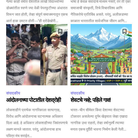
गेल्या काही वर्षांत देशातील लाखो विद्यार्थ्यांच्या
भाषा हे केवळ संवादाचे माध्यम नसते; तर ती एका
डोळ्यांतील स्वप्ने ज्या वेळी पेपरफुटीच्या अंधारात
समाजाची संस्कृती, तिचे विचारविश्व आणि
विरून जात होती, तेव्हा संपूर्ण समाजमनातून एकच
नैतिकतेचे प्रतिबिंब असते. परंतु, अलीकडच्या
आर्त हाक उमटत होती—‘ही दरोडेखोरी...
काळात भारतातील सार्वजनिक जीवन आणि...
संपादकीय
संपादकीय
आंदोलनाच्या पोटातील देशद्रोही
शेवटचे नव्हे; पहिले गाव!
लोकशाहीने प्रत्येक नागरिकाला सत्याग्रह,
भारत-चीन सीमेवर किंवा देशाच्या शेवटच्या
विरोध आणि आंदोलनाचा घटनात्मक अधिकार
टोकावर असलेल्या दुर्गम खेड्यात जेव्हा एखादा
दिला आहे. हे अधिकार लोकशाहीच्या जिवंतपणाचे
नागरिक उभा राहतो, तेव्हा वर्षानुवर्षे त्याच्या
लक्षण मानले जातात. परंतु, आंदोलनाचा हाच
मनात एकच दुर्दैवी भावना निर्माण केली गेली...
पवित्र मंच सराईत...