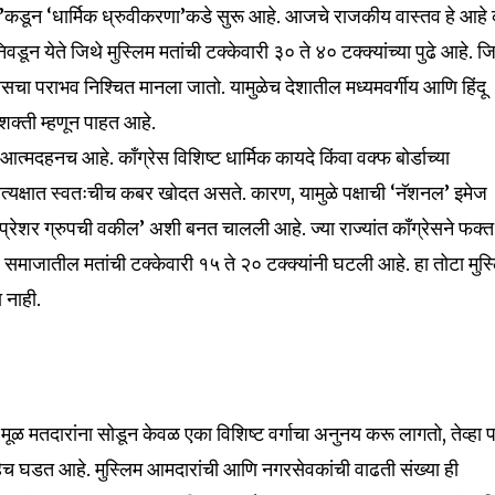
ते’कडून ‘धार्मिक ध्रुवीकरणा’कडे सुरू आहे. आजचे राजकीय वास्तव हे आहे 
न येते जिथे मुस्लिम मतांची टक्केवारी ३० ते ४० टक्क्यांच्या पुढे आहे. ज
्रेसचा पराभव निश्चित मानला जातो. यामुळेच देशातील मध्यमवर्गीय आणि हिंदू
 शक्ती म्हणून पाहत आहे.
आत्मदहनच आहे. काँग्रेस विशिष्ट धार्मिक कायदे किंवा वक्फ बोर्डाच्या
प्रत्यक्षात स्वतःचीच कबर खोदत असते. कारण, यामुळे पक्षाची ‘नॅशनल’ इमेज
्रेशर ग्रुपची वकील’ अशी बनत चालली आहे. ज्या राज्यांत काँग्रेसने फक्त
र समाजातील मतांची टक्केवारी १५ ते २० टक्क्यांनी घटली आहे. हा तोटा मुस
 नाही.
मूळ मतदारांना सोडून केवळ एका विशिष्ट वर्गाचा अनुनय करू लागतो, तेव्हा
के हेच घडत आहे. मुस्लिम आमदारांची आणि नगरसेवकांची वाढती संख्या ही