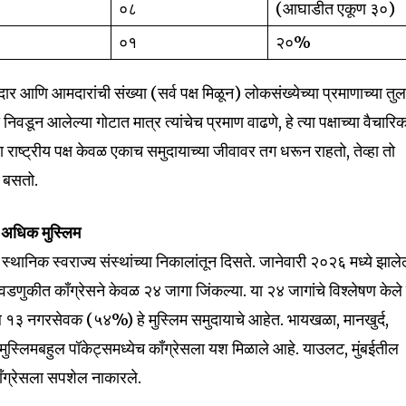
०८
(आघाडीत एकूण ३०)
०१
२०%
 आणि आमदारांची संख्या (सर्व पक्ष मिळून) लोकसंख्येच्या प्रमाणाच्या तु
वडून आलेल्या गोटात मात्र त्यांचेच प्रमाण वाढणे, हे त्या पक्षाच्या वैचारि
 राष्ट्रीय पक्ष केवळ एकाच समुदायाच्या जीवावर तग धरून राहतो, तेव्हा तो
न बसतो.
ून अधिक मुस्लिम
nity of
स्थानिक स्वराज्य संस्थांच्या निकालांतून दिसते. जानेवारी २०२६ मध्ये झालेल
d be part
णुकीत काँग्रेसने केवळ २४ जागा जिंकल्या. या २४ जागांचे विश्लेषण केले
tion.
ल १३ नगरसेवक (५४%) हे मुस्लिम समुदायाचे आहेत. भायखळा, मानखुर्द,
ा मुस्लिमबहुल पॉकेट्समध्येच काँग्रेसला यश मिळाले आहे. याउलट, मुंबईतील
mail address on our website or click
ँग्रेसला सपशेल नाकारले.
t worry, we respect your privacy and
I've read and a