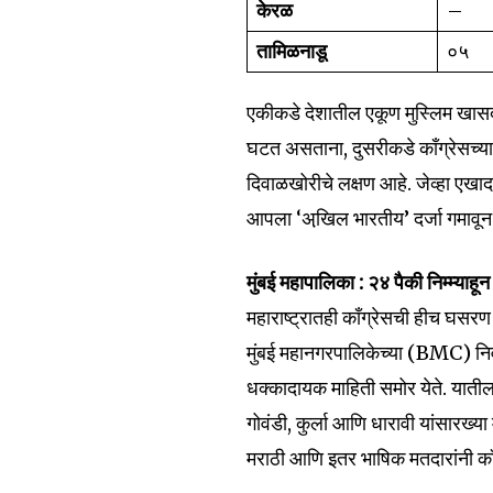
केरळ
–
तामिळनाडू
०५
एकीकडे देशातील एकूण मुस्लिम खासदार
घटत असताना, दुसरीकडे काँग्रेसच्या नि
दिवाळखोरीचे लक्षण आहे. जेव्हा एखादा
आपला ‘अखि़ल भारतीय’ दर्जा गमावू
मुंबई महापालिका : २४ पैकी निम्म्याह
Join our commu
महाराष्ट्रातही काँग्रेसची हीच घसरण 
SUBSCRIBERS an
मुंबई महानगरपालिकेच्या (BMC) निवड
of the conversa
धक्कादायक माहिती समोर येते. याती
गोवंडी, कुर्ला आणि धारावी यांसारख्य
To subscribe, simply enter your e
मराठी आणि इतर भाषिक मतदारांनी का
the subscribe button below. Don'