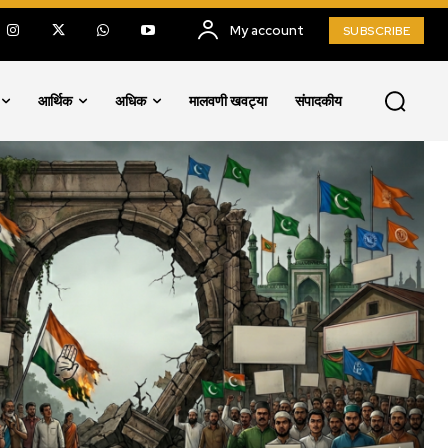
My account
SUBSCRIBE
आर्थिक
अधिक
मालवणी खवट्या
संपादकीय