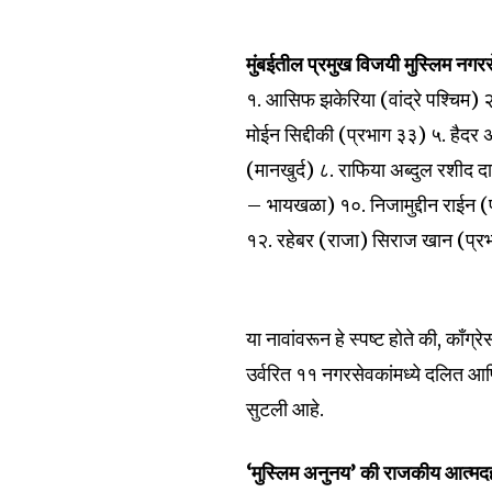
won't spam your inbox. Your infor
मुंबईतील प्रमुख विजयी मुस्लिम न
१. आसिफ झकेरिया (वांद्रे पश्चिम) 
मोईन सिद्दीकी (प्रभाग ३३) ५. हैदर
6,300
(मानखुर्द) ८. राफिया अब्दुल रशीद
Fans
– भायखळा) १०. निजामुद्दीन राईन (
१२. रहेबर (राजा) सिराज खान (प्रभ
या नावांवरून हे स्पष्ट होते की, काँग्
उर्वरित ११ नगरसेवकांमध्ये दलित आणि
सुटली आहे.
‘मुस्लिम अनुनय’ की राजकीय आत्म