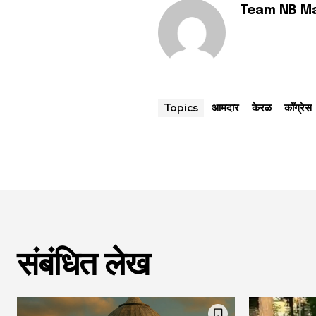
Team NB M
आमदार
केरळ
कॉंग्रेस
Topics
संबंधित लेख