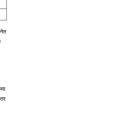
लनेत
क
्या
 तर
SUBSCRIBE
ccept the
Privacy Policy
.