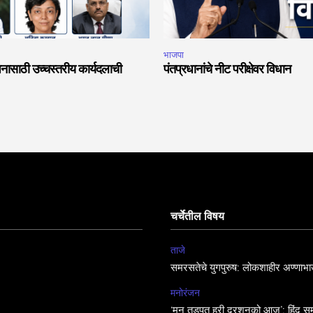
भाजपा
नासाठी उच्चस्तरीय कार्यदलाची
पंतप्रधानांचे नीट परीक्षेवर विधान
चर्चेतील विषय
ताजे
समरसतेचे युगपुरुष: लोकशाहीर अण्णाभा
मनोरंजन
‘मन तड़पत हरी दरशनको आज’: हिंदू सम