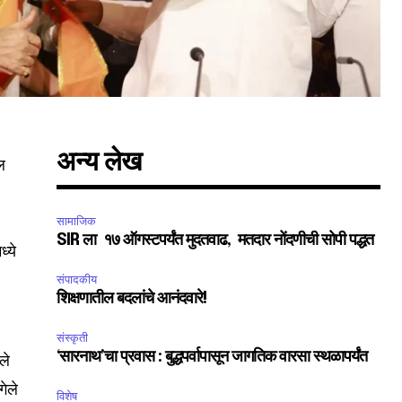
अन्य लेख
ल
सामाजिक
SIR ला १७ ऑगस्टपर्यंत मुदतवाढ, मतदार नोंदणीची सोपी पद्धत
ध्ये
संपादकीय
SUBSCRIBE
शिक्षणातील बदलांचे आनंदवारे!
संस्कृती
ccept the
Privacy Policy
.
‘सारनाथ’चा प्रवास : बुद्धपर्वापासून जागतिक वारसा स्थळापर्यंत
ले
गेले
विशेष