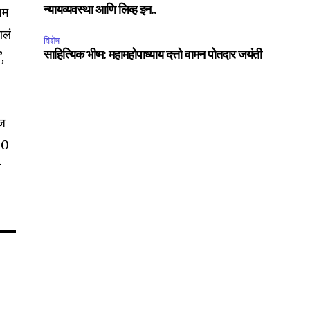
पम
न्यायव्यवस्था आणि लिव्ह इन..
ालं
विशेष
”,
साहित्यिक भीष्म: महामहोपाध्याय दत्तो वामन पोतदार जयंती
75
Followers
आज
 20
े