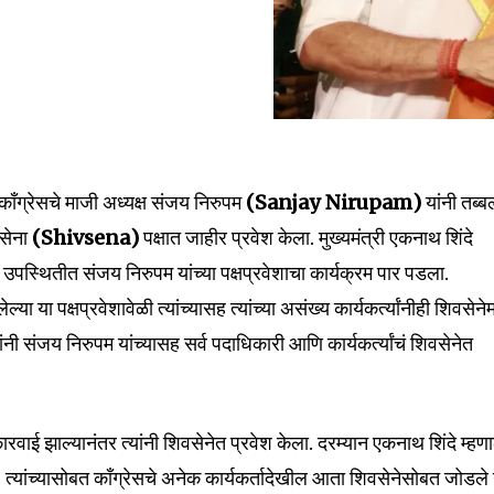
ाँग्रेसचे माजी अध्यक्ष संजय निरुपम
(Sanjay Nirupam)
यांनी तब्ब
सेना
(Shivsena)
पक्षात जाहीर प्रवेश केला. मुख्यमंत्री एकनाथ शिंदे
nity of
या उपस्थितीत संजय निरुपम यांच्या पक्षप्रवेशाचा कार्यक्रम पार पडला.
d be part
 या पक्षप्रवेशावेळी त्यांच्यासह त्यांच्या असंख्य कार्यकर्त्यांनीही शिवसेनेम
tion.
्यांनी संजय निरुपम यांच्यासह सर्व पदाधिकारी आणि कार्यकर्त्यांचं शिवसेनेत
mail address on our website or click
t worry, we respect your privacy and
I've read and a
mation is safe with us.
ारवाई झाल्यानंतर त्यांनी शिवसेनेत प्रवेश केला. दरम्यान एकनाथ शिंदे म्हणा
 त्यांच्यासोबत काँग्रेसचे अनेक कार्यकर्तादेखील आता शिवसेनेसोबत जोडले 