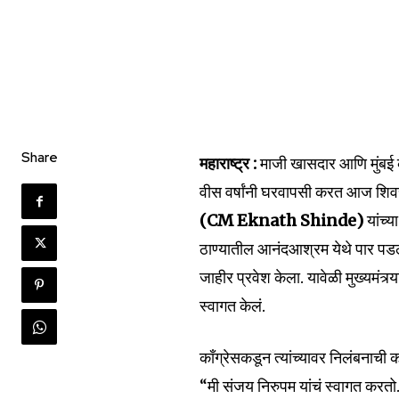
Share
महाराष्ट्र :
माजी खासदार आणि मुंबई क
वीस वर्षांनी घरवापसी करत आज शिव
Join our commu
(CM Eknath Shinde)
यांच्
SUBSCRIBERS an
ठाण्यातील आनंदआश्रम येथे पार पडलेल्या
of the conversa
जाहीर प्रवेश केला. यावेळी मुख्यमंत्र
स्वागत केलं.
To subscribe, simply enter your e
the subscribe button below. Don'
won't spam your inbox. Your infor
काँग्रेसकडून त्यांच्यावर निलंबनाची क
“मी संजय निरुपम यांचं स्वागत करतो.