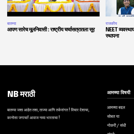
बातम्या
राजकीय
आपण सारेच मूलनिवासी : राष्ट्रीय चर्चासत्रातला सूर
NEET व्यवस्थाप
स्थापना
आमच्या विषयी
NB मराठी
आमच्या बद्दल
बातम्या जशा आहेत तशा, ताज्या आणि तर्कसंगत ! विचार देशाचा,
सोबत या
कानोसा जगाचा! आवाज नव्या भारताचा !
नोकरी / संधी