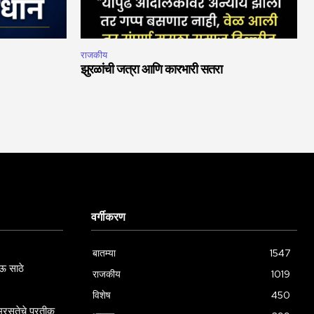
राजकीय
झुरळांची जत्रा आणि कारभारी सतरा
वर्गीकरण
बातम्या
1547
ऊ साठे
राजकीय
1019
विशेष
450
रसतेचे प्रतीक