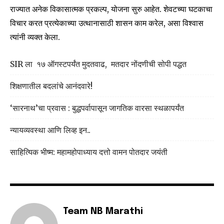
conversation.
राज्यात अनेक विकासात्मक प्रकल्प, योजना सुरु आहेत. शेवटच्या घटकाचा
To subscribe, simply enter your email address on our website
विचार करत प्रत्येकाच्या उत्थानासाठी शासन काम करेल, असा विश्वास
or click the subscribe button below. Don't worry, we respect
त्यांनी व्यक्त केला.
your privacy and won't spam your inbox. Your information is
safe with us.
SIR ला १७ ऑगस्टपर्यंत मुदतवाढ, मतदार नोंदणीची सोपी पद्धत
शिक्षणातील बदलांचे आनंदवारे!
‘सारनाथ’चा प्रवास : बुद्धपर्वापासून जागतिक वारसा स्थळापर्यंत
SUBSCRIBE
न्यायव्यवस्था आणि लिव्ह इन..
I've read and accept the
Privacy Policy
.
साहित्यिक भीष्म: महामहोपाध्याय दत्तो वामन पोतदार जयंती
6,300
32,111
75
Fans
Followers
Followers
Team NB Marathi