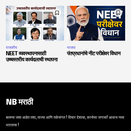
राजकीय
भाजपा
NEET व्यवस्थापनासाठी
पंतप्रधानांचे नीट परीक्षेवर विधान
उच्चस्तरीय कार्यदलाची स्थापना
NB मराठी
बातम्या जशा आहेत तशा, ताज्या आणि तर्कसंगत ! विचार देशाचा, कानोसा जगाचा! आवाज नव्या
भारताचा !