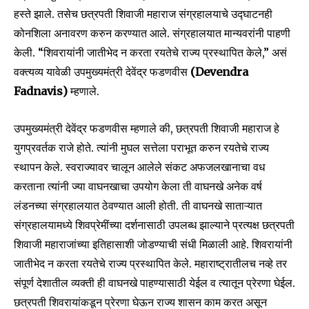
हस्ते झाले. तसेच छत्रपती शिवाजी महाराज संग्रहालयाचे उद्घाटनही
कोनशिला अनावरण करुन करण्यात आले. संग्रहालयात मान्यवरांनी पाहणी
केली. “शिवरायांनी जातीभेद न करता रयतेचे राज्य प्रस्थापित केले,” असं
वक्त्यव्य यावेळी उपमुख्यमंत्री देवेंद्र फडणवीस
(Devendra
Fadnavis)
म्हणाले.
उपमुख्यमंत्री देवेंद्र फडणवीस म्हणाले की, छत्रपती शिवाजी महाराज हे
युगप्रवर्तक राजे होते. त्यांनी मुघल सत्तेला पराभूत करुन रयतेचे राज्य
स्थापन केले. स्वराज्यावर चालून आलेले संकट अफजलखानाचा वध
करताना त्यांनी ज्या वाघनखाचा उपयोग केला ती वाघनखे अनेक वर्ष
लंडनच्या संग्रहालयात ठेवण्यात आली होती. ती वाघनखे साताऱ्यात
संग्रहालयामध्ये शिवप्रेमींच्या दर्शनासाठी उपलब्ध झाल्याने प्रत्यक्ष छत्रपती
शिवाजी महाराजांच्या इतिहासाशी जोडण्याची संधी मिळाली आहे. शिवरायांनी
जातीभेद न करता रयतेचे राज्य प्रस्थापित केले. महाराष्ट्रातीलच नव्हे तर
Join our community of
संपूर्ण देशातील व्यक्ती ही वाघनखे पाहण्यासाठी येईल व त्यातून प्रेरणा घेईल.
SUBSCRIBERS and be part of the
छत्रपती शिवरायांकडून प्रेरणा घेऊन राज्य शासन काम करत असून