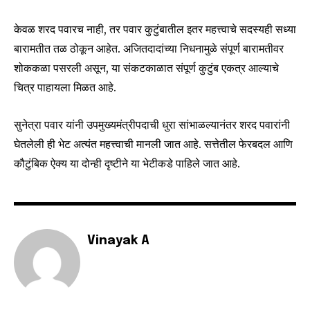
conversation.
To subscribe, simply enter your email address on our website
केवळ शरद पवारच नाही, तर पवार कुटुंबातील इतर महत्त्वाचे सदस्यही सध्या
or click the subscribe button below. Don't worry, we respect
बारामतीत तळ ठोकून आहेत. अजितदादांच्या निधनामुळे संपूर्ण बारामतीवर
your privacy and won't spam your inbox. Your information is
शोककळा पसरली असून, या संकटकाळात संपूर्ण कुटुंब एकत्र आल्याचे
safe with us.
चित्र पाहायला मिळत आहे.
सुनेत्रा पवार यांनी उपमुख्यमंत्रीपदाची धुरा सांभाळल्यानंतर शरद पवारांनी
घेतलेली ही भेट अत्यंत महत्त्वाची मानली जात आहे. सत्तेतील फेरबदल आणि
SUBSCRIBE
कौटुंबिक ऐक्य या दोन्ही दृष्टीने या भेटीकडे पाहिले जात आहे.
I've read and accept the
Privacy Policy
.
Vinayak A
6,300
32,111
75
Fans
Followers
Followers