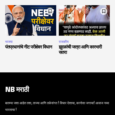
भाजपा
राजकीय
पंतप्रधानांचे नीट परीक्षेवर विधान
झुरळांची जत्रा आणि कारभारी
सतरा
NB मराठी
बातम्या जशा आहेत तशा, ताज्या आणि तर्कसंगत ! विचार देशाचा, कानोसा जगाचा! आवाज नव्या
भारताचा !