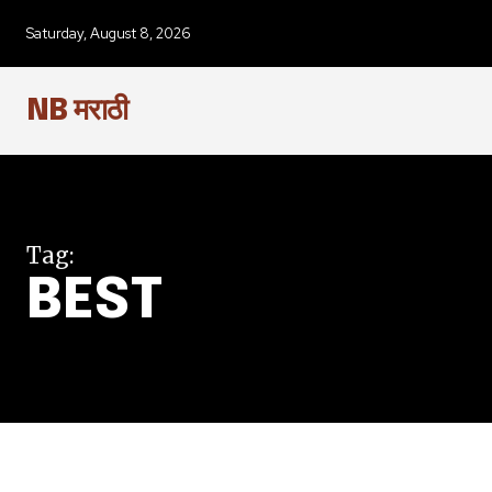
SUBSCRIBERS an
Saturday, August 8, 2026
of the conversa
NB मराठी
To subscribe, simply enter your e
the subscribe button below. Don'
won't spam your inbox. Your infor
Tag:
BEST
6,300
Fans