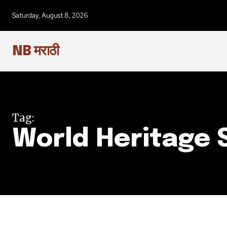
SUBSCRIBERS an
Saturday, August 8, 2026
of the conversa
NB मराठी
To subscribe, simply enter your e
the subscribe button below. Don'
won't spam your inbox. Your infor
Tag:
World Heritage 
6,300
Fans