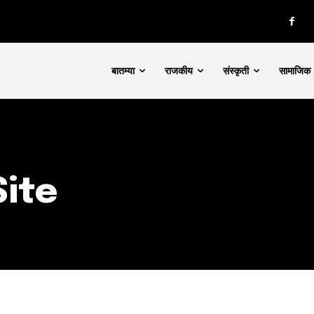
d be part
tion.
बातम्या
राजकीय
संस्कृती
सामाजिक
mail address on our website or click
t worry, we respect your privacy and
I've read and a
mation is safe with us.
Site
32,111
Followers