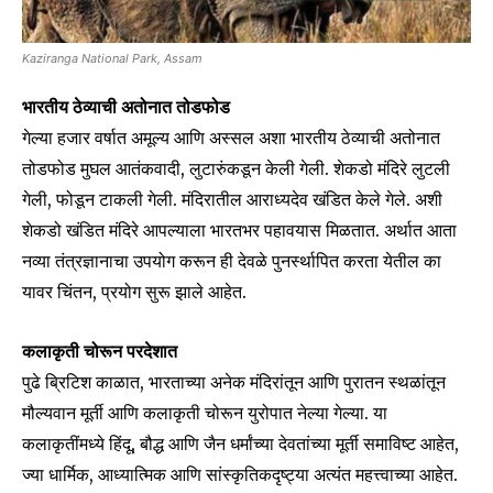
Kaziranga National Park, Assam
भारतीय ठेव्याची अतोनात तोडफोड
गेल्या हजार वर्षात अमूल्य आणि अस्सल अशा भारतीय ठेव्याची अतोनात
तोडफोड मुघल आतंकवादी, लुटारुंकडून केली गेली. शेकडो मंदिरे लुटली
गेली, फोडून टाकली गेली. मंदिरातील आराध्यदेव खंडित केले गेले. अशी
शेकडो खंडित मंदिरे आपल्याला भारतभर पहावयास मिळतात. अर्थात आता
नव्या तंत्रज्ञानाचा उपयोग करून ही देवळे पुनर्स्थापित करता येतील का
यावर चिंतन, प्रयोग सुरू झाले आहेत.
कलाकृती चोरून परदेशात
पुढे ब्रिटिश काळात, भारताच्या अनेक मंदिरांतून आणि पुरातन स्थळांतून
मौल्यवान मूर्ती आणि कलाकृती चोरून युरोपात नेल्या गेल्या. या
कलाकृतींमध्ये हिंदू, बौद्ध आणि जैन धर्मांच्या देवतांच्या मूर्ती समाविष्ट आहेत,
Join our community of
SUBSCRIBERS and be part of the
ज्या धार्मिक, आध्यात्मिक आणि सांस्कृतिकदृष्ट्या अत्यंत महत्त्वाच्या आहेत.