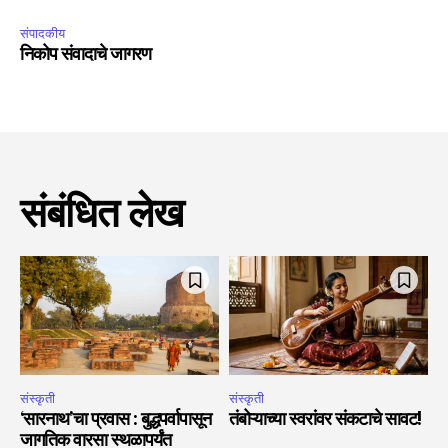
संपादकीय
निकोप संवादाचे जागरण
संबंधित लेख
संस्कृती
संस्कृती
‘सारनाथ’चा प्रवास : बुद्धपर्वापासून
तंबोऱ्याच्या स्वरांवर संकटाचे सावट!
जागतिक वारसा स्थळापर्यंत