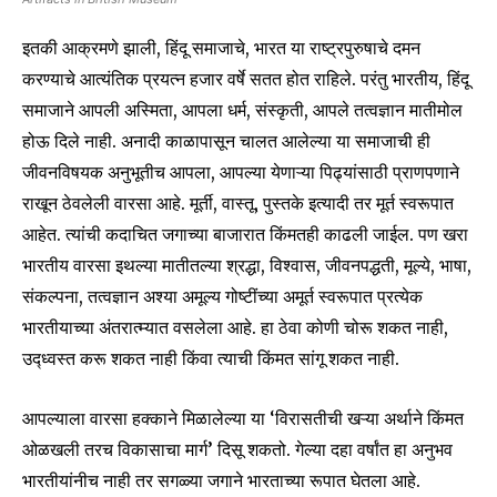
इतकी आक्रमणे झाली, हिंदू समाजाचे, भारत या राष्ट्रपुरुषाचे दमन
करण्याचे आत्यंतिक प्रयत्न हजार वर्षे सतत होत राहिले. परंतु भारतीय, हिंदू
समाजाने आपली अस्मिता, आपला धर्म, संस्कृती, आपले तत्वज्ञान मातीमोल
होऊ दिले नाही. अनादी काळापासून चालत आलेल्या या समाजाची ही
जीवनविषयक अनुभूतीच आपला, आपल्या येणाऱ्या पिढ्यांसाठी प्राणपणाने
राखून ठेवलेली वारसा आहे. मूर्ती, वास्तू, पुस्तके इत्यादी तर मूर्त स्वरूपात
आहेत. त्यांची कदाचित जगाच्या बाजारात किंमतही काढली जाईल. पण खरा
भारतीय वारसा इथल्या मातीतल्या श्रद्धा, विश्वास, जीवनपद्धती, मूल्ये, भाषा,
संकल्पना, तत्वज्ञान अश्या अमूल्य गोष्टींच्या अमूर्त स्वरूपात प्रत्येक
भारतीयाच्या अंतरात्म्यात वसलेला आहे. हा ठेवा कोणी चोरू शकत नाही,
उद्ध्वस्त करू शकत नाही किंवा त्याची किंमत सांगू शकत नाही.
आपल्याला वारसा हक्काने मिळालेल्या या ‘विरासतीची खऱ्या अर्थाने किंमत
ओळखली तरच विकासाचा मार्ग’ दिसू शकतो. गेल्या दहा वर्षांत हा अनुभव
भारतीयांनीच नाही तर सगळ्या जगाने भारताच्या रूपात घेतला आहे.