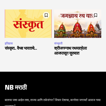
इतिहास
संस्कृती
संस्कृत.. वैभव भारताचे…
श्रीजगन्नाथ रथयात्रेला
आजपासून सुरुवात
NB मराठी
बातम्या जशा आहेत तशा, ताज्या आणि तर्कसंगत ! विचार देशाचा, कानोसा जगाचा! आवाज नव्या