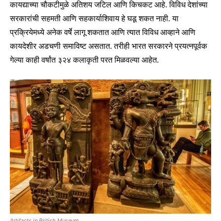
कायद्याच्या चौकटीमुळे अतिशय जटिल आणि किचकट आहे. विविध देशांच्या
सरकारांची सहमती आणि सहकार्याशिवाय हे घडू शकत नाही. या
प्रक्रियेमध्ये अनेक वर्षे लागू शकतात आणि त्यात विविध आव्हाने आणि
कायदेशीर अडचणी समाविष्ट असतात. तरीही भारत सरकारने प्रयत्नपूर्वक
गेल्या काही वर्षांत ३२४ कलाकृती परत मिळवल्या आहेत.
Artifacts in British Museum