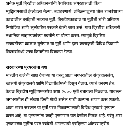
conversation.
अनेक मूर्ती ब्रिटीश अधिकाऱ्यांनी वैयक्तिक संग्रहासाठी किंवा
म्युझियमसाठी इंग्लंडला नेल्या. उदाहरणार्थ, तमिळनाडूच्या चोल राजवंशाच्या
To subscribe, simply enter your email address on our website
काळातील ब्राँझची नटराज मूर्ती. ब्रिटीशकाळात या मूर्तींची चोरी अतिशय
or click the subscribe button below. Don't worry, we respect
your privacy and won't spam your inbox. Your information is
नियोजित आणि सुसंघटित प्रकारे केली जात असे. यात ब्रिटीश अधिकारी
safe with us.
स्थानिक साहाय्यकांच्या मदतीने या चोऱ्या करत. त्यामुळे ब्रिटिश
राजवटीच्या काळात युरोपात या मूर्ती आणि इतर कलाकृती विविध ठिकाणी
लिलावांमध्ये उच्च किमतीला विकल्या गेल्या.
सरकारच्या प्रयत्नांना यश
SUBSCRIBE
भारतीय कलेची साक्ष देणाऱ्या या वस्तू आता जगभरातील संग्रहाललेय,
खासगी संग्रहालये आणि विद्यापीठांमध्ये दिसून येतात. त्याचे कारण हेच.
I've read and accept the
Privacy Policy
.
केवळ ब्रिटीश म्युझियममध्येच अशा २००० मूर्ती बघायला मिळतात. यावरून
जगभरातील ही संख्या किती मोठी असेल याची कल्पना आपण करू शकतो.
आता भारत सरकार या मूर्तीं परत मिळवण्यासाठी विविध प्रकारे प्रयत्न
6,300
32,111
75
करत आहे. या प्रयत्नांना काही प्रमाणात यश देखील मिळत आहे. परंतु अशा
Fans
Followers
Followers
प्रकारच्या मूर्तींना परत स्वदेशी आणण्याची प्रक्रिया आंतरराष्ट्रीय