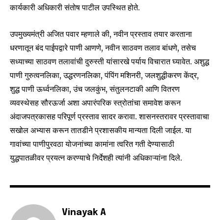
कार्यकारी अधिकारी संतोष पाटील उपस्थित होते.
SUBSCRIBERS and be part of the
conversation.
उपमुख्यमंत्री अजित पवार म्हणाले की, नवीन प्रस्ताव तयार करताना
To subscribe, simply enter your email address on our website
धरणातून बंद पाईपद्वारे पाणी आणणे, नवीन साठवण तलाव बांधणे, तसेच
or click the subscribe button below. Don't worry, we respect
सध्याच्या साठवण तलावांची दुरुस्ती यांसारखे पर्याय विचारात घ्यावेत. अशुद्ध
your privacy and won't spam your inbox. Your information is
safe with us.
पाणी गुरुत्वनलिका, उद्धरणनलिका, पंपिंग मशिनरी, जलशुद्धीकरण केंद्र,
शुद्ध पाणी ऊर्ध्वनलिका, उंच जलकुंभ, संतुलनटाकी आणि वितरण
व्यवस्थेसह सौरऊर्जा अशा अपारंपरिक स्त्रोतांचा समावेश करून
अंदाजपत्रकासह परिपूर्ण प्रस्ताव सादर करावा. शासनस्तरावर प्रस्तावाचा
सखोल अभ्यास करून तातडीने प्रशासकीय मान्यता दिली जाईल. या
SUBSCRIBE
गावांच्या पाणीपुरवठा योजनांच्या कामांना त्वरित गती देण्यासाठी
युद्धपातळीवर प्रयत्न करण्याचे निर्देशही त्यांनी अधिकाऱ्यांना दिले.
I've read and accept the
Privacy Policy
.
6,300
32,111
75
Vinayak A
Fans
Followers
Followers