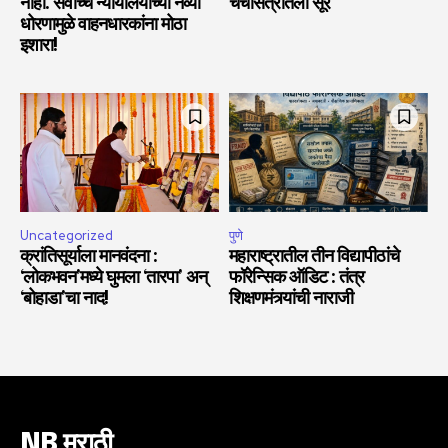
नाही. सर्वोच्च न्यायालयाच्या नव्या
चर्चासत्रातला सूर
धोरणामुळे वाहनधारकांना मोठा
इशारा!
Uncategorized
पुणे
क्रांतिसूर्याला मानवंदना :
महाराष्ट्रातील तीन विद्यापीठांचे
‘लोकभवन’मध्ये घुमला ‘तारपा’ अन्
फॉरेन्सिक ऑडिट : तंत्र
‘बोहाडा’चा नाद!
शिक्षणमंत्र्यांची नाराजी
NB मराठी