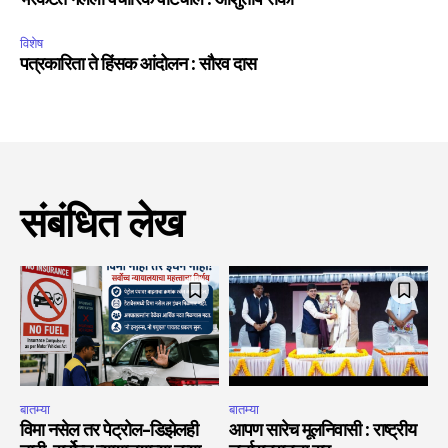
भरकटत गेलेली वैचारिक वाटचाल : आशुतोष रांका
विशेष
पत्रकारिता ते हिंसक आंदोलन : सौरव दास
संबंधित लेख
बातम्या
बातम्या
विमा नसेल तर पेट्रोल-डिझेलही
आपण सारेच मूलनिवासी : राष्ट्रीय