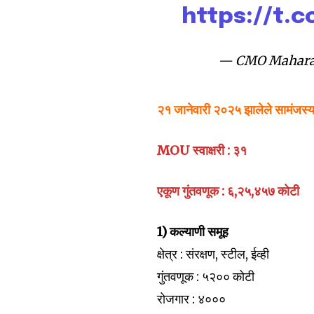
https://t.
— CMO Mahara
२१ जानेवारी
२०२५
झालेले सामंजस्
MOU स्वाक्षरी : ३१
एकूण गुंतवणूक : ६,२५,४५७ कोटी
Join our commu
1) कल्याणी समूह
SUBSCRIBERS an
क्षेत्र : संरक्षण, स्टील, ईव्ही
of the conversa
गुंतवणूक : ५२०० कोटी
To subscribe, simply enter your e
रोजगार : ४०००