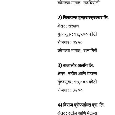
the subscribe button below. Don'
कोणत्या भागात : गडचिरोली
won't spam your inbox. Your infor
2) रिलायन्स इन्फ्रास्ट्रक्चर लि.
क्षेत्र : संरक्षण
गुंतवणूक : १६,५०० कोटी
6,300
रोजगार : २४५०
Fans
कोणत्या भागात : रत्नागिरी
3) बालासोर अलॉय लि.
क्षेत्र : स्टील आणि मेटल्स
गुंतवणूक : १७,००० कोटी
रोजगार : ३२००
4) विराज प्रोफाईल्स प्रा. लि.
क्षेत्र : स्टील आणि मेटल्स