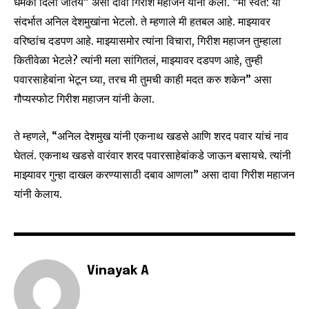
धमकी दिली जातेय” असा दावा गिरीश महाजन यांनी केला. “मी स्वत: या
conversation.
संदर्भात अनिल देशमुखांना भेटलो. ते म्हणाले मी हतबल आहे. माझ्यावर
To subscribe, simply enter your email address on our website
वरिष्ठांच दडपण आहे. माझ्यासमोर त्यांना विचारा, गिरीश महाजन तुम्हाला
or click the subscribe button below. Don't worry, we respect
कितीवेळा भेटले? त्यांनी मला सांगितलं, माझ्यावर दडपण आहे, तुम्ही
your privacy and won't spam your inbox. Your information is
safe with us.
पवारसाहेबांना भेटून घ्या, तरच मी तुमची काही मदत करु शकेन” असा
गौप्यस्फोट गिरीश महाजन यांनी केला.
ते म्हणले, “अनिल देशमुख यांनी एकनाथ खडसे आणि शरद पवार यांचं नाव
घेतलं. एकनाथ खडसे वारंवार शरद पवारसाहेबांकडे जाऊन बसायचे. त्यांनी
SUBSCRIBE
माझ्यावर गुन्हा दाखल करण्यासाठी दबाव आणला” असा दावा गिरीश महाजन
यांनी केलाय.
I've read and accept the
Privacy Policy
.
6,300
32,111
75
Vinayak A
Fans
Followers
Followers