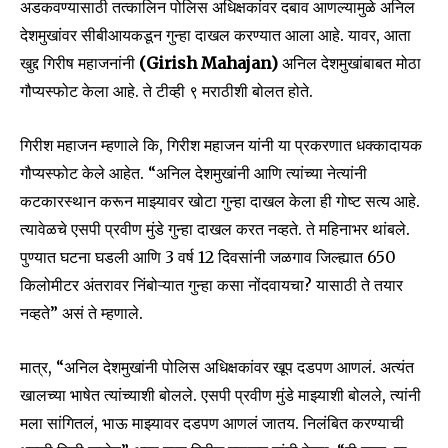
अडकवण्यासाठी तत्कालिन पोलिस अधिक्षकांवर दबाव आणल्यामुळे अनिल
देशमुखांवर सीबीआयकडून गुन्हा दाखल करण्यात आला आहे. यावर, आता
खुद्द गिरीष महाजनांनी
(Girish Mahajan)
अनिल देशमुखांबाबत मोठा
गौप्यस्फोट केला आहे. ते टीव्ही ९ मराठीशी बोलत होते.
गिरीश महाजन म्हणाले कि, गिरीश महाजन यांनी या प्रकरणात धक्कादायक
गौप्यस्फोट केले आहेत. “अनिल देशमुखांनी आणि त्यांच्या नेत्यांनी
कटकारस्थान करून माझ्यावर खोटा गुन्हा दाखल केला ही गोष्ट सत्य आहे.
त्यावेळचे एसपी प्रवीण मुंडे गुन्हा दाखल करत नव्हते. ते महिनाभर थांबले.
पुण्यात घटना घडली आणि 3 वर्ष 12 दिवसांनी जळगाव जिल्ह्यात 650
किलोमीटर अंतरावर निंबोऱ्यात गुन्हा कसा नोंदवायचा? यासाठी ते तयार
नव्हते” असं ते म्हणाले.
मात्र, “अनिल देशमुखांनी पोलिस अधिक्षकांवर खूप दडपण आणलं. अत्यंत
खालच्या भाषेत त्यांच्याशी बोलले. एसपी प्रवीण मुंडे माझ्याशी बोलले, त्यांनी
Join our community of
मला सांगितलं, भाऊ माझ्यावर दडपण आणलं जातय. निलंबित करण्याची
SUBSCRIBERS and be part of the