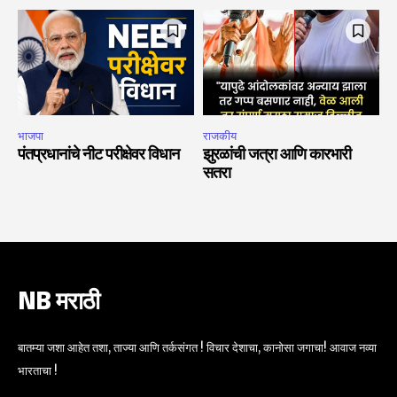
भाजपा
राजकीय
पंतप्रधानांचे नीट परीक्षेवर विधान
झुरळांची जत्रा आणि कारभारी
सतरा
NB मराठी
बातम्या जशा आहेत तशा, ताज्या आणि तर्कसंगत ! विचार देशाचा, कानोसा जगाचा! आवाज नव्या
भारताचा !