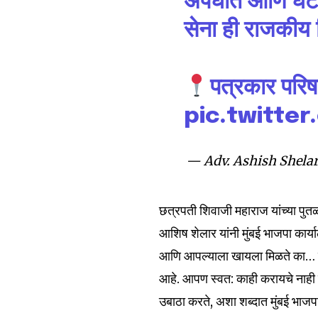
अपघात आणि घटनेच
the subscribe button below. Don'
won't spam your inbox. Your infor
सेना ही राजकीय ग
पत्रकार परिष
pic.twitt
6,300
Fans
— Adv. Ashish Shelar
छत्रपती शिवाजी महाराज यांच्या पुत
आशिष शेलार यांनी मुंबई भाजपा कार्य
आणि आपल्याला खायला मिळते का… य
आहे. आपण स्वत: काही करायचे नाही 
उबाठा करते, अशा शब्दात मुंबई भाजप