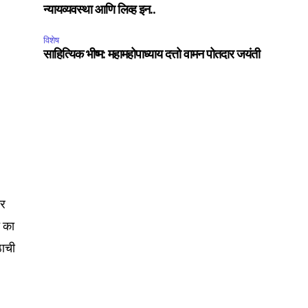
ccept the
Privacy Policy
.
न्यायव्यवस्था आणि लिव्ह इन..
विशेष
साहित्यिक भीष्म: महामहोपाध्याय दत्तो वामन पोतदार जयंती
75
Followers
तर
े का
ठाची