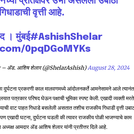
्या प्रतिक्षेवर उभी असलेली उबाठा
t worry, we respect your privacy and
I've read and a
mation is safe with us.
िधाडाची वृत्ती आहे.
द । मुंबई
#AshishShelar
er.com/0pqDGoMYKs
32,111
Followers
 – ॲड. आशिष शेलार (@ShelarAshish)
August 28, 2024
ळा दुर्घटना प्रकरणी काल मालवणमध्ये आंदोलनकर्ते आमनेसामने आले त्यानं
ालयात पत्रकार परिषद घेऊन पक्षाची भूमिका स्पष्ट केली. एखादी व्यक्ती मरत
ाची वाट पाहत गिधाडे बसलेली असतात तशीच राजकीय गिधाडी वृत्ती उबा
पण एखादी घटना, दुर्घटना घडली की त्यावर राजकीय पोळी भाजण्याचे काम
ा अध्यक्ष आमदार ॲड आशिष शेलार यांनी प्रतीत्तर दिले आहे.