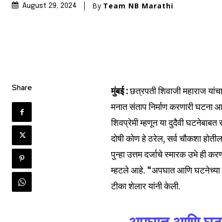
By
Team NB Marathi
August 29, 2024
Share
मुंबई :
छत्रपती शिवाजी महाराज यांचा
मनात संताप निर्माण करणारी घटना 
शिवप्रेमी म्हणून या दुदैवी घटनेबाब
दोषी कोण हे ठरेल, सर्व चौकशा होती
Join our commu
पुन्हा उत्तम दर्जाचे स्मारक उभे ह
SUBSCRIBERS an
म्हटले आहे. “अपघात आणि घटनेच्या प
of the conversa
टीका शेलार यांनी केली.
To subscribe, simply enter your e