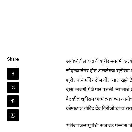
Share
अयोध्येतील यंदाची श्रीरामनवमी अत्
Join our commu
सोहळ्यानंतर होत असलेल्या श्रीराम ज
SUBSCRIBERS an
श्रीरामांचे मंदिर रोज वीस तास खुले ठ
of the conversa
दास छावणी येथे पार पडली. न्यासाचे अ
बैठकीत श्रीराम जन्मोत्सवाच्या आयोजन
To subscribe, simply enter your e
कोषाध्यक्ष गोविंद देव गिरीजी चंपत रा
the subscribe button below. Don'
won't spam your inbox. Your infor
श्रीरामजन्मभूमीची सजावट पन्नास क्व