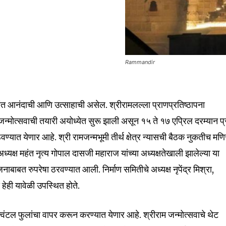
Rammandir
यंत आनंदाची आणि उत्साहाची असेल. श्रीरामलल्ला प्राणप्रतिष्ठापना
nity of
न्मोत्सवाची तयारी अयोध्येत सुरू झाली असून १५ ते १७ एप्रिल दरम्यान प्
d be part
ेवण्यात येणार आहे. श्री रामजन्मभूमी तीर्थ क्षेत्र न्यासची बैठक नुकतीच मण
tion.
ध्यक्ष महंत नृत्य गोपाल दासजी महाराज यांच्या अध्यक्षतेखाली झालेल्या या
ाबाबत रुपरेषा ठरवण्यात आली. निर्माण समितीचे अध्यक्ष नृपेंद्र मिश्रा,
mail address on our website or click
य हेही यावेळी उपस्थित होते.
t worry, we respect your privacy and
I've read and a
mation is safe with us.
िंटल फुलांचा वापर करून करण्यात येणार आहे. श्रीराम जन्मोत्सवाचे थेट