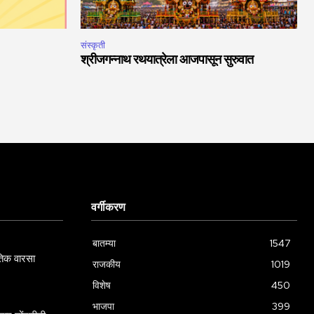
संस्कृती
श्रीजगन्नाथ रथयात्रेला आजपासून सुरुवात
वर्गीकरण
बातम्या
1547
गतिक वारसा
राजकीय
1019
विशेष
450
भाजपा
399