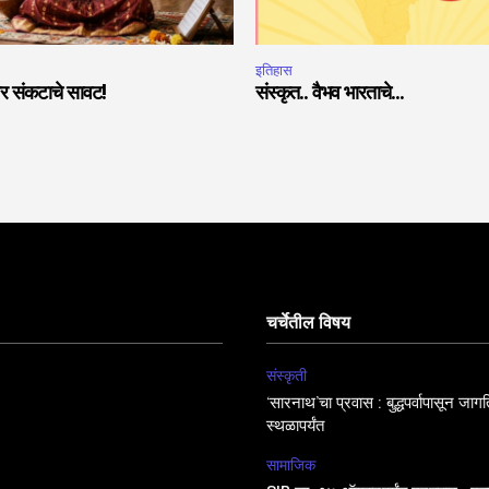
इतिहास
ांवर संकटाचे सावट!
संस्कृत.. वैभव भारताचे…
चर्चेतील विषय
संस्कृती
‘सारनाथ’चा प्रवास : बुद्धपर्वापासून जा
स्थळापर्यंत
सामाजिक