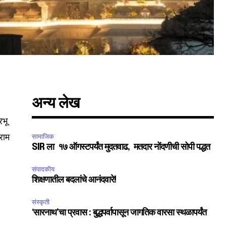
अन्य लेख
रभू
िराम
सामाजिक
SIR ला १७ ऑगस्टपर्यंत मुदतवाढ, मतदार नोंदणीची सोपी पद्धत
SUBSCRIBE
संपादकीय
शिक्षणातील बदलांचे आनंदवारे!
ccept the
Privacy Policy
.
संस्कृती
‘सारनाथ’चा प्रवास : बुद्धपर्वापासून जागतिक वारसा स्थळापर्यंत