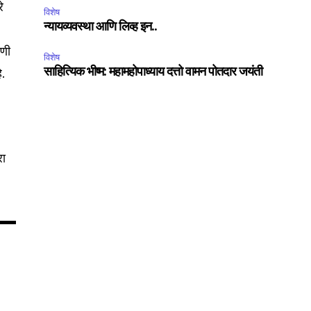
े
विशेष
न्यायव्यवस्था आणि लिव्ह इन..
ाणी
75
विशेष
Followers
े.
साहित्यिक भीष्म: महामहोपाध्याय दत्तो वामन पोतदार जयंती
रा