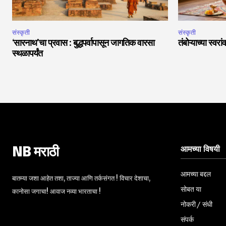
संस्कृती
संस्कृती
‘सारनाथ’चा प्रवास : बुद्धपर्वापासून जागतिक वारसा
तंबोऱ्याच्या स्वर
स्थळापर्यंत
आमच्या विषयी
NB मराठी
आमच्या बद्दल
बातम्या जशा आहेत तशा, ताज्या आणि तर्कसंगत ! विचार देशाचा,
सोबत या
कानोसा जगाचा! आवाज नव्या भारताचा !
नोकरी / संधी
संपर्क