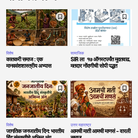
विशेष
सामाजिक
कातकरी समाज : एक
SIR ला १७ ऑगस्टपर्यंत मुदतवाढ,
मानववंशशास्त्रीय अभ्यास
मतदार नोंदणीची सोपी पद्धत
विशेष
उत्तर महाराष्ट्र
जागतिक जनजातीय दिन: भारतीय
आमची माती आमची माणसं – वारली
हिंदू संस्कृतीचे अभिन्न अंग
समाज