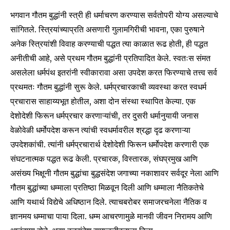
भगवान गौतम बुद्धांनी स्त्री ही धर्माचरण करण्यास सर्वतोपरी योग्य असल्याचे
सांगितले. स्त्रियांच्याप्रति असणारी गुलामगिरीची भावना, एका पुरुषाने
अनेक स्त्रियांशी विवाह करण्याची पद्धत त्या काळात रूढ होती, ही पद्धत
अनीतीची आहे, असे प्रथम गौतम बुद्धांनी प्रतिपादित केले. स्वतःस संमत
असलेला धर्मपंथ इतरांनी स्वीकारावा असा उपदेश करत फिरण्याचे तत्त्व सर्व
प्रथमतः गौतम बुद्धांनी सुरू केले. धर्मप्रचारकाची व्यवस्था करत स्वधर्म
प्रचारास साहाय्यभूत होतील, अशा दोन संस्था स्थापित केल्या. एक
देशोदेशी फिरून धर्मप्रचार करणाऱ्यांची, तर दुसरी धर्मानुयायी जनास
वेळोवेळी धर्मोपदेश करून त्यांची स्वधर्मावरील श्रद्धा दृढ करणाऱ्या
उपदेशकांची. त्यांनी धर्मप्रचारार्थ देशोदेशी फिरून धर्मोपदेश करणारी एक
Join our community of
संघटनात्मक पद्धत रूढ केली. प्रचारक, विस्तारक, संघप्रमुख आणि
SUBSCRIBERS and be part of the
असंख्य भिक्षूनी गौतम बुद्धांचा बुद्धसंदेश जगाच्या नकाशावर सर्वदूर नेला आणि
conversation.
गौतम बुद्धांच्या धम्माला प्रतिष्ठा मिळवून दिली आणि धम्माला नैतिकतेचे
To subscribe, simply enter your email address on our website
आणि यथार्थ विद्येचे अधिष्ठान दिले. त्याचबरोबर समाजरचनेला नैतिक व
or click the subscribe button below. Don't worry, we respect
ज्ञानमय धम्माचा पाया दिला. धम्म आचरणामुळे मानवी जीवन निरामय आणि
your privacy and won't spam your inbox. Your information is
safe with us.