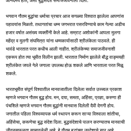
आनंदमय होते, असा बुद्धसंदेश समाजजीवनाला दिला.
भगवान गौतम बुद्धांचा धर्माचा प्रचार आज सगळ्या विश्वात झालेला आपणांस
पहावयांस मिळतो. तथागतांचा धम्म जगभरात पसरविण्याचे काम गेल्या अडीच
हजार वर्षात असंख्य व्यक्तींनी केले आहे. सम्राट अशोकांनी आपला मुलगा
SUBSCRIBE
महेंद्र व मुलगी संघमित्रा यांना धम्मकार्यासाठी श्रीलंकेला पाठवले. ही
भावंडे भारतात परत कधीच आली नाहीत. श्रीलंकेच्या समाजजीवनाशी
I've read and accept the
Privacy Policy
.
एकरूप होत त्या भूमीत विलीन झाली. भारतात निर्माण झालेले बौद्ध वाङ्मयही
श्रीलंकेत जपले गेले जगाला उपलब्ध होऊ शकले आणि भारताला परत मिळू
शकले.
6,300
32,111
75
Fans
Followers
Followers
भारतभूमीत संपूर्ण विश्वातील मानवजातीला दिलेला सर्वात उज्ज्वल प्रकाश
म्हणजे भगवान गौतम बुद्ध होय. मन, दया, समता, अहिंसा, प्रज्ञा, करुणा ही
पंचशिले म्हणजे भगवान गौतम बुद्धांनी मानवास दिलेली दैवी देणगी होय.
जगातील पहिला विश्वव्यापक धर्म स्थापन करून साऱ्या विश्वाला शांतीचा,
अहिंसेचा, करूणेचा बुद्ध संदेश दिला. बुद्धसंदेशाचे पालन करण्यातच मानवाची
जीवनसफलता सामावलेली आहे. हे गौतम बुद्धांच्या उपदेशाचे सार आहे.