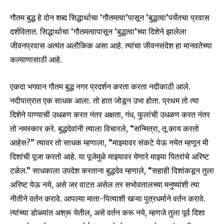
गौतम बुद्ध हे दोन शब्द सिद्धार्थाचा ‘गौतमत्वा’पासून ‘बुद्धत्वा’पर्यंतचा प्रवास
दर्शवितात. सिद्धार्थाचा ‘गौतमत्वापासून ‘बुद्धत्वा’च्या दिशेने झालेला
जीवनप्रवास अत्यंत अलौकिक असा आहे. त्यांचा जीवनसंदेश हा मानवतेच्या
कल्याणासाठी आहे.
एकदा भगवान गौतम बुद्ध नगर प्रदर्शन करता करता नदीकाठी आले.
नदीपात्रात एक साधक आला. तो हात जोडून उभा होता. प्रथम तो त्या
दिशेने पाण्याची उधळण करत नंतर अक्षता, गंध, फुलांची उधळण करत नंतर
तो नमस्कार करे. बुद्धदेवांनी त्याला विचारले, “सन्मित्रा, तू काय करतो
आहेस?” त्यावर तो साधक म्हणाला, “माझ्यावर संकटे येऊ नयेत म्हणून मी
दिशांची पूजा करतो आहे. या पूजेमुळे माझ्यावर येणारे माझ्या पितरांचे अरिष्ट
टळेल.” साधकाला उपदेश करताना बुद्धदेव म्हणाले, “सहाही दिशांकडून तुला
अरिष्ट येऊ नये, असे जर वाटत असेल तर सभोवतालच्या मनुष्यांशी त्या
नीतीने वर्तन करावे. आपल्या माता-पित्याशी खऱ्या पुत्रधर्माने वर्तन करावे.
त्यांच्या डोळ्यांत अश्रू येतील, असे वर्तन करू नये, म्हणजे तुला पूर्व दिशा