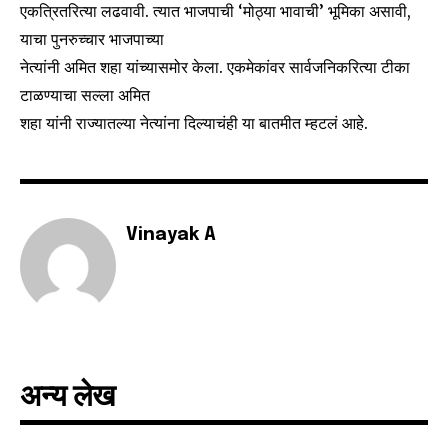
एकत्रितरित्या लढवावी. त्यात भाजपाची ‘मोठ्या भावाची’ भूमिका असावी,
your privacy and won't spam your inbox. Your information is
याचा पुनरुच्चार भाजपाच्या
safe with us.
नेत्यांनी अमित शहा यांच्यासमोर केला. एकमेकांवर सार्वजनिकरित्या टीका
टाळण्याचा सल्ला अमित
शहा यांनी राज्यातल्या नेत्यांना दिल्याचंही या बातमीत म्हटलं आहे.
SUBSCRIBE
I've read and accept the
Privacy Policy
.
Vinayak A
6,300
32,111
75
Fans
Followers
Followers
अन्य लेख