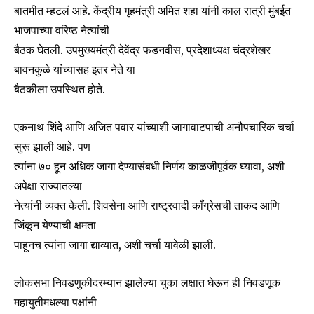
बातमीत म्हटलं आहे. केंद्रीय गृहमंत्री अमित शहा यांनी काल रात्री मुंबईत
भाजपाच्या वरिष्ठ नेत्यांची
बैठक घेतली. उपमुख्यमंत्री देवेंद्र फडनवीस, प्रदेशाध्यक्ष चंद्रशेखर
बावनकुळे यांच्यासह इतर नेते या
बैठकीला उपस्थित होते.
एकनाथ शिंदे आणि अजित पवार यांच्याशी जागावाटपाची अनौपचारिक चर्चा
सुरू झाली आहे. पण
त्यांना ७० हून अधिक जागा देण्यासंबधी निर्णय काळजीपूर्वक घ्यावा, अशी
अपेक्षा राज्यातल्या
नेत्यांनी व्यक्त केली. शिवसेना आणि राष्ट्रवादी काँग्रेसची ताकद आणि
जिंकून येण्याची क्षमता
Join our community of
पाहूनच त्यांना जागा द्याव्यात, अशी चर्चा यावेळी झाली.
SUBSCRIBERS and be part of the
conversation.
लोकसभा निवडणुकीदरम्यान झालेल्या चुका लक्षात घेऊन ही निवडणूक
To subscribe, simply enter your email address on our website
महायुतीमधल्या पक्षांनी
or click the subscribe button below. Don't worry, we respect