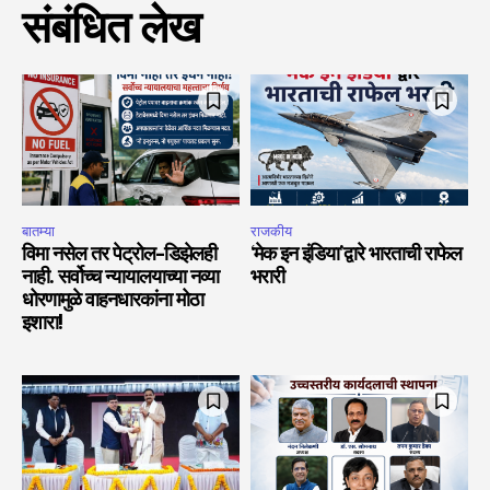
संबंधित लेख
बातम्या
राजकीय
विमा नसेल तर पेट्रोल-डिझेलही
‘मेक इन इंडिया’द्वारे भारताची राफेल
नाही. सर्वोच्च न्यायालयाच्या नव्या
भरारी
धोरणामुळे वाहनधारकांना मोठा
इशारा!