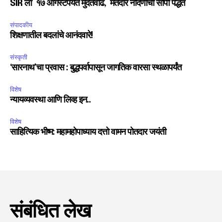
SIR ला १७ ऑगस्टपर्यंत मुदतवाढ, मतदार नोंदणीची सोपी पद्धत
संपादकीय
शिक्षणातील बदलांचे आनंदवारे!
संस्कृती
‘सारनाथ’चा प्रवास : बुद्धपर्वापासून जागतिक वारसा स्थळापर्यंत
विशेष
न्यायव्यवस्था आणि लिव्ह इन..
विशेष
साहित्यिक भीष्म: महामहोपाध्याय दत्तो वामन पोतदार जयंती
संबंधित लेख