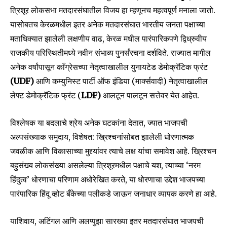
त्रिशूर लोकसभा मतदारसंघातील विजय हा म्हणूनच महत्वपूर्ण मनाला जातो.
यासोबतच केरळमधील इतर अनेक मतदारसंघात भारतीय जनता पक्षाच्या
मताधिक्यात झालेली लक्षणीय वाढ, केरळ मधील पारंपारिकपणे द्विध्रुवीय
राजकीय परिस्थितीमध्ये नवीन संभाव्य पुनर्संरचना दर्शविते. राज्यात मागील
अनेक वर्षांपासून काँग्रेसच्या नेतृत्वाखालील युनायटेड डेमोक्रॅटिक फ्रंट
(UDF)
आणि कम्युनिस्ट पार्टी ऑफ इंडिया (मार्क्सवादी) नेतृत्वाखालील
लेफ्ट डेमोक्रॅटिक फ्रंट (
LDF)
आलटून पालटून सत्तेवर येत आहेत.
विश्लेषक या बदलाचे श्रेय अनेक घटकांना देतात, ज्यात भाजपची
अल्पसंख्याक समुदाय, विशेषत: ख्रिश्चनांसोबत झालेली धोरणात्मक
जवळीक आणि विकासाच्या मुद्द्यांवर त्याचे लक्ष यांचा समावेश आहे. ख्रिश्चन
बहुसंख्य लोकसंख्या असलेल्या त्रिशूरमधील पक्षाचे यश, त्याच्या ‘नरम
हिंदुत्व’ धोरणाचा परिणाम अधोरेखित करते, या धोरणाचा उद्देश भाजपच्या
पारंपारिक हिंदू व्होट बँकेच्या पलीकडे जाऊन जनाधार व्यापक करणे हा आहे.
याशिवाय, अटिंगल आणि अलप्पुझा सारख्या इतर मतदारसंघात भाजपची