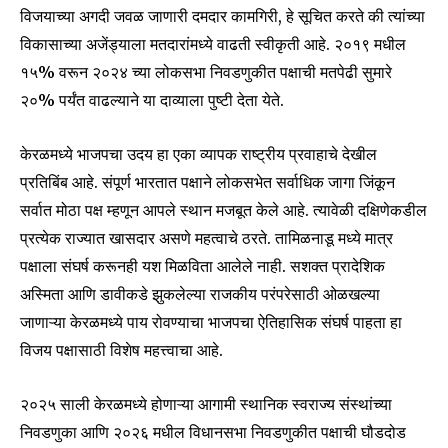
विजयाच्या अगदी जवळ जाणारी दमदार कामगिरी, हे सूचित करते की त्यांच्या
विकासाच्या अजेंड्याला मतदारांमध्ये वाढती स्वीकृती आहे. २०१९ मधील
Join our community of
१५% वरून २०२४ च्या लोकसभा निवडणुकीत पक्षाची मतपेढी सुमारे
SUBSCRIBERS and be part of the
२०% पर्यंत वाढल्याने या दाव्याला पुष्टी देता येते.
conversation.
केरळमध्ये भाजपचा उदय हा एका व्यापक राष्ट्रीय प्रवाहाचे देखील
To subscribe, simply enter your email address on our website
or click the subscribe button below. Don't worry, we respect
प्रतिबिंब आहे. संपूर्ण भारतात पक्षाने लोकसभेत सर्वाधिक जागा जिंकून
your privacy and won't spam your inbox. Your information is
सर्वात मोठा पक्ष म्हणून आपले स्थान मजबूत केले आहे. त्यावेळी दक्षिणेकडील
safe with us.
प्रत्येक राज्यात खासदार असणे महत्वाचे ठरते. तामिळनाडू मध्ये मात्र
पक्षाला संघर्ष करूनही यश मिळविता आलेले नाही. सशक्त प्रादेशिक
अस्मिता आणि डावीकडे झुकलेल्या राजकीय परंपरेसाठी ओळखल्या
जाणाऱ्या केरळमध्ये पाय रोवण्याचा भाजपचा ऐतिहासिक संघर्ष पाहता हा
विजय पक्षासाठी विशेष महत्त्वाचा आहे.
SUBSCRIBE
I've read and accept the
Privacy Policy
.
२०२५ साली केरळमध्ये होणाऱ्या आगामी स्थानिक स्वराज्य संस्थांच्या
निवडणुका आणि २०२६ मधील विधानसभा निवडणुकीत पक्षाची घौडदोड