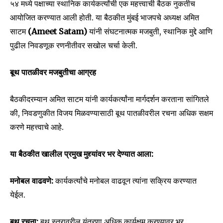
५४ मध्ये पक्षाच्या स्थानिक कार्यकर्त्यांची एक महत्त्वाची बैठक नुकतीच
आयोजित करण्यात आली होती. या बैठकीत मुंबई भाजपचे अध्यक्ष अमित
साटम
(Ameet Satam)
यांनी संघटनात्मक मजबुती, स्थानिक मुद्दे आणि
पुढील निवडणूक रणनीतीवर सखोल चर्चा केली.
बूथ पातळीवर मजबुतीचा आग्रह
बैठकीदरम्यान अमित साटम यांनी कार्यकर्त्यांना मार्गदर्शन करताना सांगितले
की, निवडणुकीत विजय मिळवण्यासाठी बूथ पातळीवरील रचना अधिक सक्षम
करणे महत्त्वाचे आहे.
या बैठकीत खालील प्रमुख मुद्द्यांवर भर देण्यात आला:
मनोबल वाढवणे:
कार्यकर्त्यांचे मनोबल वाढवून त्यांना सक्रिय करण्यात
Join our community of
येईल.
SUBSCRIBERS and be part of the
conversation.
बूथ रचना:
बूथ स्तरावरील यंत्रणा अधिक कार्यक्षम करण्यावर भर.