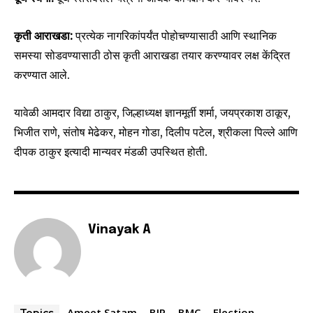
To subscribe, simply enter your email address on our website
or click the subscribe button below. Don't worry, we respect
कृती आराखडा:
प्रत्येक नागरिकांपर्यंत पोहोचण्यासाठी आणि स्थानिक
your privacy and won't spam your inbox. Your information is
समस्या सोडवण्यासाठी ठोस कृती आराखडा तयार करण्यावर लक्ष केंद्रित
safe with us.
करण्यात आले.
यावेळी आमदार विद्या ठाकुर, जिल्हाध्यक्ष ज्ञानमूर्ती शर्मा, जयप्रकाश ठाकूर,
भिजीत राणे, संतोष मेढेकर, मोहन गोडा, दिलीप पटेल, श्रीकला पिल्ले आणि
SUBSCRIBE
दीपक ठाकुर इत्यादी मान्यवर मंडळी उपस्थित होती.
I've read and accept the
Privacy Policy
.
Vinayak A
6,300
32,111
75
Fans
Followers
Followers
Ameet Satam
BJP
BMC
Election