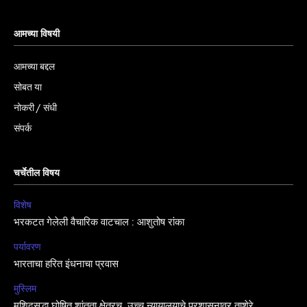
आमच्या विषयी
आमच्या बद्दल
सोबत या
नोकरी / संधी
संपर्क
चर्चेतील विषय
विशेष
भरकटत गेलेली वैचारिक वाटचाल : आशुतोष रांका
पर्यावरण
भारताचा हरित इंधनाचा प्रवास
मुस्लिम
मशिदसुद्धा घोषित शांतता क्षेत्रच, उच्च न्यायालयाचे प्रशासनावर ताशेरे