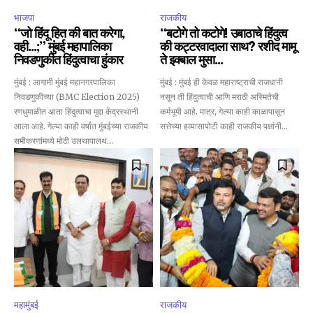
भाजपा
राजकीय
“जो हिंदू हित की बात करेगा,
“बटोगे तो कटोगे! उबाठाचे हिंदुत्व
वही…;” मुंबई महापालिका
की कट्टरवादाला साथ? रशीद मामू
निवडणुकीत हिंदुत्वाचा हुंकार
ते इक्बाल मुसा…
मुंबई : आगामी मुंबई महानगरपालिका
मुंबई : मुंबई ही केवळ महाराष्ट्राची राजधानी
निवडणुकीच्या (BMC Election 2025)
नसून ती हिंदुत्वाची आणि मराठी अस्मितेची
रणधुमाळीत आता हिंदुत्वाचा मुद्दा केंद्रस्थानी
कर्मभूमी आहे. मात्र, गेल्या काही काळापासून
आला आहे. गेल्या काही वर्षांत मुंबईच्या राजकीय
सत्तेच्या हव्यासापोटी काही राजकीय पक्षांनी...
समीकरणांमध्ये मोठी उलथापालथ...
महामुंबई
राजकीय