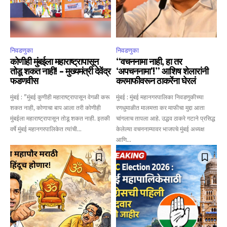
निवडणुका
निवडणुका
कोणीही मुंबईला महाराष्ट्रापासून
“वचननामा नाही, हा तर
तोडू शकत नाही! – मुख्यमंत्री देवेंद्र
‘अपचननामा’!” आशिष शेलारांनी
फडणवीस
करमाफीवरून ठाकरेंना घेरलं
मुंबई : "मुंबई कुणीही महाराष्ट्रापासून वेगळी करू
मुंबई : मुंबई महानगरपालिका निवडणुकीच्या
शकत नाही, कोणाचा बाप आला तरी कोणीही
रणधुमाळीत मालमत्ता कर माफीचा मुद्दा आता
मुंबईला महाराष्ट्रापासून तोडू शकत नाही. इतकी
चांगलाच तापला आहे. उद्धव ठाकरे गटाने प्रसिद्ध
वर्षे मुंबई महानगरपालिकेत त्यांची...
केलेल्या वचननाम्यावर भाजपचे मुंबई अध्यक्ष
आणि...
Join our community of
SUBSCRIBERS and be part of the