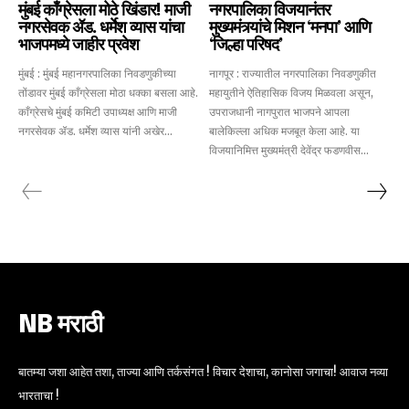
मुंबई काँग्रेसला मोठे खिंडार! माजी
नगरपालिका विजयानंतर
नगरसेवक ॲड. धर्मेश व्यास यांचा
मुख्यमंत्र्यांचे मिशन ‘मनपा’ आणि
भाजपमध्ये जाहीर प्रवेश
‘जिल्हा परिषद’
मुंबई : मुंबई महानगरपालिका निवडणुकीच्या
नागपूर : राज्यातील नगरपालिका निवडणुकीत
तोंडावर मुंबई काँग्रेसला मोठा धक्का बसला आहे.
महायुतीने ऐतिहासिक विजय मिळवला असून,
काँग्रेसचे मुंबई कमिटी उपाध्यक्ष आणि माजी
उपराजधानी नागपुरात भाजपने आपला
नगरसेवक ॲड. धर्मेश व्यास यांनी अखेर...
बालेकिल्ला अधिक मजबूत केला आहे. या
विजयानिमित्त मुख्यमंत्री देवेंद्र फडणवीस...
NB मराठी
बातम्या जशा आहेत तशा, ताज्या आणि तर्कसंगत ! विचार देशाचा, कानोसा जगाचा! आवाज नव्या
भारताचा !