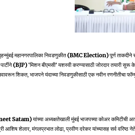
ृहन्मुंबई महानगरपालिका
निवडणुकीत
(BMC Election)
पूर्ण ताकदीने स
nity of
ार्टीने
(BJP)
‘मिशन बीएमसी’ यशस्वी करण्यासाठी जोरदार तयारी सुरू क
d be part
ावरून शिकत, भाजपने यंदाच्या निवडणुकीसाठी एक नवीन रणनीतीचा फॉर्म्
tion.
mail address on our website or click
t worry, we respect your privacy and
I've read and a
mation is safe with us.
meet Satam)
यांच्या अध्यक्षतेखाली मुंबई भाजपच्या कोअर कमिटीची अत
त्री आशिष शेलार, मंगलप्रभात लोढा, प्रवीण दरेकर यांच्यासह सर्व वरिष्ठ नेत