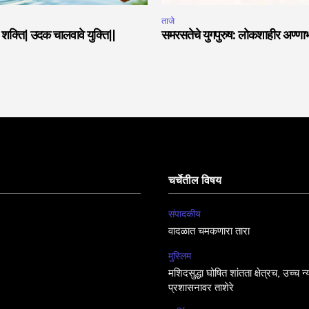
ताजे
या शक्ति| उदक चालवावे युक्ति||
समरसतेचे युगपुरुष: लोकशाहीर अण्णा
चर्चेतील विषय
संपादकीय
वादळात चमकणारा तारा
मुस्लिम
मशिदसुद्धा घोषित शांतता क्षेत्रच, उच्च न
प्रशासनावर ताशेरे