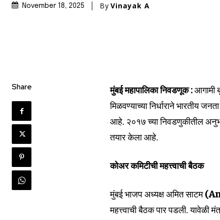
By
Vinayak A
November 18, 2025
Share
मुंबई महापालिका निवडणूक
:
आगामी ब
Join our commu
मिळवण्याच्या निर्धाराने भारतीय जनता प
SUBSCRIBERS an
आहे. २०१७ च्या निवडणुकीतील अनुभव
of the conversa
तयार केला आहे.
To subscribe, simply enter your e
कोअर कमिटीची महत्त्वाची बैठक
the subscribe button below. Don'
won't spam your inbox. Your infor
मुंबई भाजप अध्यक्ष अमित साटम
(A
महत्त्वाची बैठक पार पडली. यावेळी मं