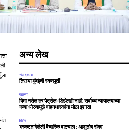
अन्य लेख
त्ता
ेली
युला
संपादकीय
तिसऱ्या मुंबईची स्वप्नपूर्ती
SUBSCRIBE
बातम्या
विमा नसेल तर पेट्रोल-डिझेलही नाही. सर्वोच्च न्यायालयाच्या
नव्या धोरणामुळे वाहनधारकांना मोठा इशारा!
ccept the
Privacy Policy
.
्यंत
विशेष
भरकटत गेलेली वैचारिक वाटचाल : आशुतोष रांका
े