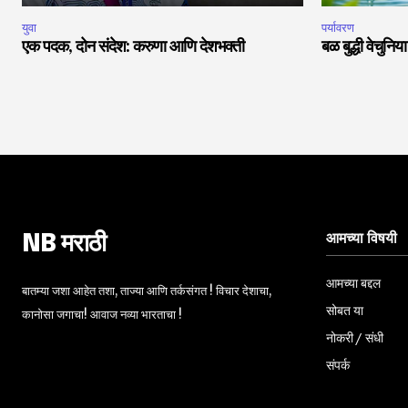
युवा
पर्यावरण
एक पदक, दोन संदेश: करुणा आणि देशभक्ती
बळ बुद्धी वेचुनि
आमच्या विषयी
NB मराठी
आमच्या बद्दल
बातम्या जशा आहेत तशा, ताज्या आणि तर्कसंगत ! विचार देशाचा,
सोबत या
कानोसा जगाचा! आवाज नव्या भारताचा !
नोकरी / संधी
संपर्क