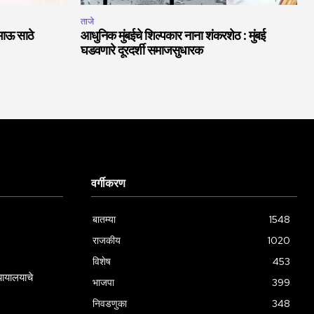
ताजे
भाऊ साठे
आधुनिक मुंबईचे शिल्पकार नाना शंकरशेठ : मुंबई
घडवणारे दूरदर्शी समाजसुधारक
वर्गीकरण
बातम्या
1548
राजकीय
1020
विशेष
453
्यायालयाचे
भाजपा
399
निवडणुका
348