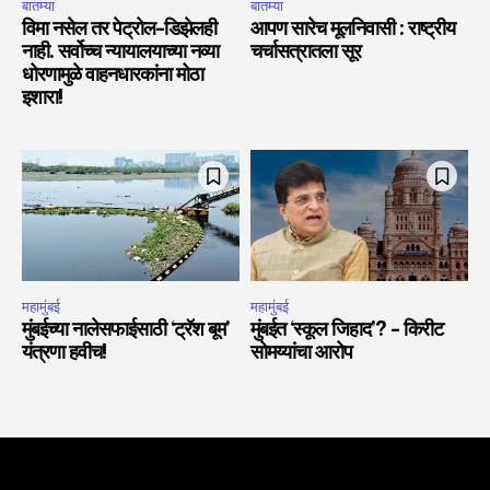
बातम्या
बातम्या
विमा नसेल तर पेट्रोल-डिझेलही
आपण सारेच मूलनिवासी : राष्ट्रीय
नाही. सर्वोच्च न्यायालयाच्या नव्या
चर्चासत्रातला सूर
धोरणामुळे वाहनधारकांना मोठा
इशारा!
महामुंबई
महामुंबई
मुंबईच्या नालेसफाईसाठी ‘ट्रॅश बूम’
मुंबईत ‘स्कूल जिहाद’? – किरीट
यंत्रणा हवीच!
सोमय्यांचा आरोप