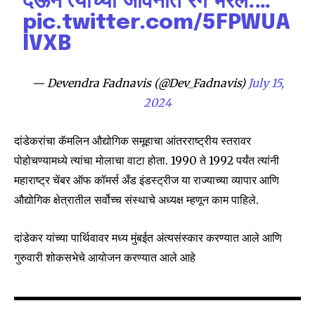
देऊन त्यांच्या जीवनात रंग भरले.…
Join our community of
pic.twitter.com/5FPWUA
SUBSCRIBERS and be part of the
lVXB
conversation.
To subscribe, simply enter your email address on our website
— Devendra Fadnavis (@Dev_Fadnavis)
July 15,
or click the subscribe button below. Don't worry, we respect
your privacy and won't spam your inbox. Your information is
2024
safe with us.
दांडेकरांचा कॅमलिन औद्योगिक समूहाचा आंतरराष्ट्रीय स्तरावर
पोहोचण्यामध्ये त्यांचा मोलाचा वाटा होता. 1990 ते 1992 पर्यंत त्यांनी
महाराष्ट्र चेंबर ऑफ कॉमर्स अँड इंडस्ट्रीज या राज्याच्या व्यापार आणि
औद्योगिक क्षेत्रातील सर्वोच्च संस्थाचे अध्यक्ष म्हणून काम पाहिले.
SUBSCRIBE
दांडेकर यांच्या पार्थिवावर मध्य मुंबईत अंत्यसंस्कार करण्यात आले आणि
I've read and accept the
Privacy Policy
.
गुरुवारी शोकसभेचे आयोजन करण्यात आले आहे
6,300
32,111
75