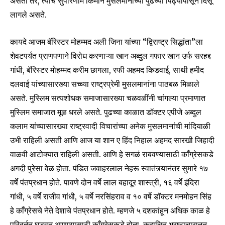
असता तर, त्याचे सुपरिणाम किमान मुसलमानांच्या पुढच्या पिढ्यांपासून दिसू
लागले असते.
कायदे आजम बॅरिस्टर मोहम्मद अली जिना यांच्या “द्विराष्ट्र सिद्धांता”ला
शेवटपर्यंत प्राणपणाने विरोध करणाऱ्या खान अब्दुल गफार खान उर्फ सरहद्द
गांधी, बॅरिस्टर मोहम्मद करीम छागला, रफी अहमद किडवाई, साथी हमीद
दलवाई यांच्यासारख्या सच्च्या राष्ट्रप्रेमी मुसलमानांना पाठबळ मिळाले
असते. मुस्लिम सत्यशोधक समाजासारख्या चळवळींनी चांगल्या प्रमाणात
मुस्लिम समाजात मूळ धरले असते. पुढच्या काळात डॉक्टर एपीजे अब्दुल
कलाम यांच्यासारख्या राष्ट्रवादी विचारांच्या अनेक मुसलमानांची मांदियाळी
उभी राहिली असती आणि आज या शान ए हिंद निहाल अहमद सारखी जिहादी
वाळवी आटोक्यात राहिली असती. आणि हे सगळं राबवण्यासाठी काँग्रेसकडे
अगदी पुरेसा वेळ होता. पंडित जवाहरलाल नेहरू स्वातंत्र्यानंतर सुमारे १७
वर्षे पंतप्रधान होते. पावणे दोन वर्षे लाल बहादूर शास्त्री, १६ वर्षे इंदिरा
गांधी, ५ वर्षे राजीव गांधी, ५ वर्षे नरसिंहराव व १० वर्षे डॉक्टर मनमोहन सिंह
हे काँग्रेसचे नेते देशाचे पंतप्रधान होते. म्हणजे ५ दशकांहून अधिक काळ हे
परिवर्तन घडवून आणण्यासाठी काँग्रेसकडे होता. कदाचित भ्रष्टाचारातून