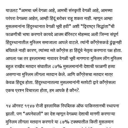
याउलट “आमचा धर्म वेगळा आहे, आमची संस्कृती वेगळी आहे, आमच्या
परंपरा वेगळ्या आहेत, आम्ही हिंदूं बरोबर राहू शकत नाही. म्हणून आम्हा
मुसलमानांना हिंदुस्थानात वेगळी भूमी हवी” अशी “द्विराष्ट्र सिद्धांता”ची
फाळणीची भाषा करणारे कायदे आजम बॅरिस्टर मोहम्मद अली जिन्ना संपूर्ण
हिंदुस्थानातील मुस्लिम समाजाला आपले वाटले. त्यांनी काँग्रेसकडे ढुंकूनही
बघितले नाही कारण, त्यांच्या मते काँग्रेस हा हिंदूंचे नेतृत्व करणारा पक्ष होता.
आपला पक्ष तर इस्लामच्या नावावर वेगळी भूमी मागणारा मुस्लिम लीग मुस्लिम
बहुल राखीव मतदार संघातील ८७% मुसलमानांनी देशाची फाळणी हव्या
असणाऱ्या मुस्लिम लीगला मतदान केले. आणि काँग्रेसचा मतदार मात्र
केवळ हिंदूच होता. हिंदुस्थानातल्या मुसलमानांनी मतपेटी द्वारे काँग्रेसला
एकच प्रश्न विचारला होता, हम आपके है कौन?.
१४ ऑगस्ट १९४७ रोजी इस्लामिक रिपब्लिक ऑफ पाकिस्तानची स्थापना
झाली. पण “अपनेवालों” का देश म्हणून वेगळ्या देशाची मागणी करणाऱ्या
मुस्लिम लीगला मतदान करणारे या ८७% टक्क्यातील किती मुसलमान