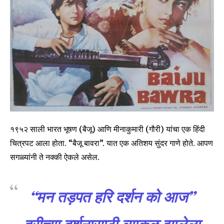
To subscribe, simply enter your email address on our website
or click the subscribe button below. Don't worry, we respect
your privacy and won't spam your inbox. Your information is
safe with us.
SUBSCRIBE
I've read and accept the
Privacy Policy
.
१९५२ साली भारत भूषण (बैजू) आणि मीनाकुमारी (गौरी) यांचा एक हिंदी
चित्रपट आला होता. “बैजू बावरा”. यात एक अतिशय सुंदर गाणे होते. आपण
सगळ्यांनी ते नक्की ऐकले असेल.
6,300
32,111
75
Fans
Followers
Followers
“मन तड़पत हरि दर्शन को आज”