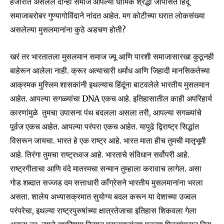
हजारात असलेले दोन्ही समाज आपल्या धार्मिक श्रद्धा जोपासत हिंदू
समाजाबरोबर गुण्यागोविंदाने नांदत आहेत. मग कोटीच्या घरात लोकसंख्या
असलेल्या मुसलमानांना कुठे अडचण होती?
खरं तर भारतातला मुसलमान समाज ज्यू आणि पारशी समाजासारखा कुठूनही
बाहेरून आलेला नाही. क्रूर अत्याचारी धर्मांध आणि जिहादी मानसिकतेच्या
आक्रमक मुस्लिम शासकांनी इथल्याच हिंदूंना बाटवलेले भारतीय मुसलमान
आहेत. आपल्या सगळ्यांचा DNA एकच आहे. इतिहासातील काही अपरिहार्य
कारणांमुळे तुमचा उपासना पंथ बदलला असला तरी, आपल्या सगळ्यांचे
पूर्वज एकच आहेत. आपल्या परंपरा एकच आहेत. यापुढे द्विराष्ट्र सिद्धांत
विसरून जायचा. भारत हे एक राष्ट्र आहे. भारत माता हीच तुमची मातृभूमी
आहे. तिरंगा तुमचा राष्ट्रध्वज आहे. भारताचे संविधान सर्वोपरी आहे.
राष्ट्रगीताचा आणि वंदे मातरमचा सन्मान तुम्हाला करावाच लागेल. असा
गोड शब्दात सज्जड दम सत्ताधारी काँग्रेसने भारतीय मुसलमानांना भरला
असता. शालेय अभ्यासक्रमात सुयोग्य बदल करून या देशाच्या उज्वल
परंपरेचा, इथल्या राष्ट्रपुरुषांच्या क्षात्रतेजाचा इतिहास शिकवला गेला