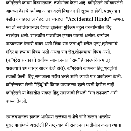
काँग्रेसने कायम विश्वासघात, तेजोभंगच केला आहे. काँग्रेसने स्वीकारलेले
आमच्या देशाचे धर्माच्या आधारावरचे विभाजन ही सुरुवात होती. पंतप्रधान
पंडीत जवाहरलाल नेहरू तर स्वतःला “Accidental Hindu” म्हणत.
मग तो स्वातंत्र्यानंतर देशात झालेला मुस्लिम बहुल वस्त्यांमधील हिंदू
नरसंहार असो. शासकीय पातळीवर इफ्तार पार्ट्या असोत. दर्ग्यांवर
पाठवण्यात येणारी चादर असो किंवा राम जन्मभूमी वरील प्रभू श्रीरामांचे
मंदिर बांधण्याचा विषय असो अथवा राम सेतू तोडण्याचा विषय असो.
(काँग्रेस सरकारने सर्वोच्च न्यायालयात “राम” हे काल्पनिक पात्र
असल्याचे शपथपत्र सादर केले होते). काँग्रेसने कायमच हिंदू श्रद्धांची
टवाळी केली. हिंदू समाजाला गृहीत धरले आणि त्याची पार अवहेलना केली.
काँग्रेसच्या लेखी “हिंदू”ची किंमत पायातल्या व्हाणे एवढी देखील नाही.
काँग्रेसने या देशातील सकल हिंदू समाजाची स्थिती “मन तड़पत” अशी
करून ठेवली.
स्वातंत्र्यानंतर हातात आलेल्या सत्तेच्या संधीचे सोने करून भारतीय
मुसलमानांमध्ये असलेली द्विराष्ट्रवादाची संकल्पना मातीमोल करून त्यांना