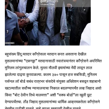
बहुसंख्य हिंदू मतदार काँग्रेसला मतदान करत असताना देखील
मुसलमानांच्या “एकगठ्ठा” मतदानासाठी स्वातंत्र्यानंतर काँग्रेसने अपरिमित
मुस्लिम लांगुलचालन केले. मुल्ला मौलवी इमामांच्या मेंदी लावून लाल
झालेल्या दाढ्या कुरवाळल्या. कलम ३७० पासून हज सबसिडी, मुस्लिम
पर्सनल लॉ बोर्ड सबंध रात्रभर संसदेचे संयुक्त अधिवेशन बसवून शहाबानो
खटल्यातील सर्वोच्च न्यायालयाचा निकाल बदलण्यापर्यंत लव्ह जिहाद असो
किंवा “बोट ठेवीन तिथे मालमत्ता” अशी “वक्फ बोर्डा”ला खुली छूट
देण्यापर्यंतचा. लँड जिहाद मुसलमानांच्या धार्मिक आक्रमकतेला काँग्रेसने
नेहमीच पाठीशी घातले, नव्हे त्याला खतपाणी देखील घातले.