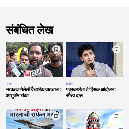
संबंधित लेख
विशेष
विशेष
भरकटत गेलेली वैचारिक वाटचाल :
पत्रकारिता ते हिंसक आंदोलन :
आशुतोष रांका
सौरव दास