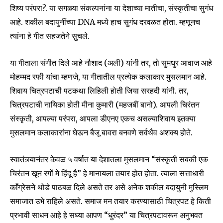
शिष्य परंपरा?. या सगळ्या संकल्पनांना या देशाच्या मातीचा, संस्कृतीचा सुगंध
आहे. शकील बदायुनींच्या DNA मध्ये हाच सुगंध दरवळत होता. म्हणूनच
त्यांना हे गीत सहजतेने सुचले.
या गीताला संगीत दिले आहे नौशाद (अली) यांनी तर, तो सुमधुर आवाज आहे
मोहम्मद रफी यांचा म्हणजे, या गीतातील प्रत्येक कलाकार मुसलमान आहे.
शिवाय चित्रपटाची पटकथा लिहिली होती जिया सरहदी यांनी. तर,
चित्रपटाची नायिका होती मीना कुमारी (महजबीं बानो). आपली चिरंतन
संस्कृती, आपल्या परंपरा, आपला डीएनए एकच असल्याशिवाय इतक्या
मुसलमान कलाकारांना घेऊन बैजू बावरा बनवणे सर्वथैव अशक्य होते.
स्वातंत्र्यानंतर केवळ ५ वर्षात या देशातला मुसलमान “संस्कृती सबकी एक
चिरंतन खून रगों मे हिंदू है” हे मानायला तयार होत होता. त्याला सत्ताधारी
काँग्रेसने थोडे पाठबळ दिले असते तर असे अनेक शकील बदायुनी मुस्लिम
समाजात उभे राहिले असते. समाज मन तयार करण्यासाठी चित्रपट हे किती
प्रभावी साधन आहे हे सध्या आपण “धुरंदर” या चित्रपटावरून अनुभवत