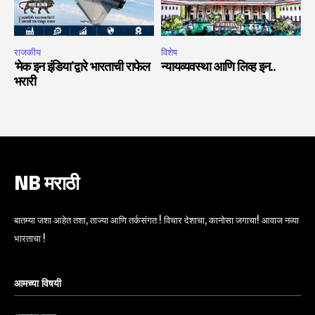
राजकीय
विशेष
‘मेक इन इंडिया’द्वारे भारताची राफेल
न्यायव्यवस्था आणि लिव्ह इन..
भरारी
NB मराठी
बातम्या जशा आहेत तशा, ताज्या आणि तर्कसंगत ! विचार देशाचा, कानोसा जगाचा! आवाज नव्या
भारताचा !
आमच्या विषयी