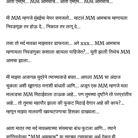
आता एमएम… MM आमचाच… आता एमएम… MM आमचाच…
मी MM म्हणजे मुंबईचा मेयर समजलो… म्हटलं MM आमचाच म्हणायला
निवडणूक तर होऊ दे… निकाल तर लागू दे…
तसा तो मर्द मावळा माझ्यावर डाफरला… अरे xxx… MM आमचाच
म्हणायला निवडणुका कशाला व्हायला पाहिजेत?… युती झाली तिथेच MM
आमचा झाला…
मी माझ्या अजागळ मुद्रेने त्याच्याकडे बघत… आपला MM चा अंदाज
चुकला अशी खूणगाठ मनाशी बांधली आणि… अजून एक MM म्हणजे मला
मालाडचा MM मिठाईवाला ठाऊक आहे… पण तुमच्या दृष्टीने तो परप्रांतीय
आहे… तो तुमचा महापौर झाला की फुकट मिठाई देणार आहे की काय?…
म्हणून माझ्या मालवणी खवचटपणाचा हिसका दाखवला…
आता मात्र त्या मर्द मावळ्याच्या संयमाचा बांध फुटला आणि… त्याने
सांगितलेल्या “MM आमचाच” या त्याच्या टुमण्याचा अर्थ ऐकून मी