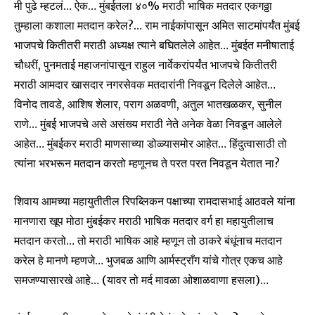
मी पुढे म्हटलं… ऐक… मुंबईतला ४०% मराठी भाषिक मतदार एकगठ्ठा
तुम्हाला कशाला मतदान करेल?… राम नाईकांपासून अमित साटमांपर्यंत मुंबई
भाजपचे कितीतरी मराठी अध्यक्ष त्याने बघितलेले आहेत… मुंबईत मनीषाताई
चौधरीं, पुनमताई महाजनांपासून राहुल नार्वेकरांपर्यंत भाजपचे कितीतरी
मराठी आमदार खासदार नगरसेवक मतदारांनी निवडून दिलेले आहेत…
विनोद तावडे, आशिष शेलार, पराग अळवणी, अतुल भातखळकर, सुनील
राणे… मुंबई भाजपचे असे असंख्य मराठी नेते अनेक वेळा निवडून आलेले
आहेत… मुंबईकर मराठी माणसाच्या डोळ्यासमोर आहेत… हिंदुत्वासाठी तो
त्यांना भरभरून मतदान करतो म्हणूनच ते परत परत निवडून येतात ना?
शिवाय आमच्या महायुतीतील रिपब्लिकन पक्षाच्या रामदासभाई आठवले यांना
मानणारा खूप मोठा मुंबईकर मराठी भाषिक मतदार वर्ग हा महायुतीलाच
मतदान करतो… तो मराठी भाषिक आहे म्हणून तो ठाकरे बंधूंनाच मतदान
करेल हे मानणे म्हणजे… भुजबळ आणि आर्मस्ट्राँग यांचे गोत्र एकच आहे
समजण्यासारखे आहे… (यावर तो मर्द मावळा ओशाळवाणा हसला)…