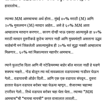
हादरलोच…
त्याच्या MM आमचाचचा अर्थ होता… मुंबई ४०% मराठी (M) आणि
२०% मुसलमान (M) मतदार आहेत… असे हे ६०% MM आता
आम्हालाच मतदान करणार… कारण दोन्ही भाऊ एकत्र आल्यामुळे हा ४०%
मराठी मतदार दुसरीकडे कुठेच जाणार नाही आणि मुख्यमंत्री असताना उद्धव
साहेबांनी मनं जिंकलेली असल्यामुळेच ही २०% मतं सुद्धा नक्की आम्हालाच
मिळणार… ६०% मतं मिळाल्यावर महापौर आमचाच…
त्याने फुलटॉस दिला आणि मी स्टेडियमच्या बाहेर बॉल मारला नाही हे घडणे
शक्यच नव्हते… गोड बोलून त्या मर्द मावळ्याला वडापावच्या गाडीवर घेऊन
गेलो… वडापावची ऑर्डर दिली… आणि एक एक वडापाव संपवून… दुसरा
हातात घेऊन वडापाव बरोबर चहा घेऊया म्हणून… शेजारच्या चहाच्या
टपरीवर गेलो… तिथे वडापाव बरोबर चहा घेता घेता… त्याच्या “MM
आमचाच”ची “मायचा मायची” करत वासालात लावली…