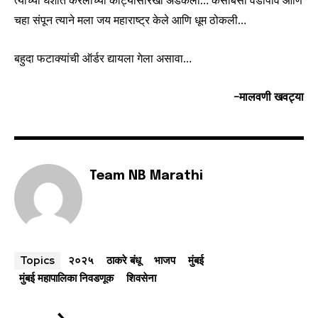
त्याच्या घशात करलीच्या काट्यासारखा अडकला… कसाबसा वडापाव आणि
चहा संपून त्याने मला जय महाराष्ट्र केले आणि धूम ठोकली…
बहुदा फटाक्यांची ऑर्डर द्यायला गेला असावा…
-मालवणी खवट्या
Team NB Marathi
२०२५
ठाकरे बंधू
भाजप
मुंबई
Topics
मुंबई महापालिका निवडणूक
शिवसेना