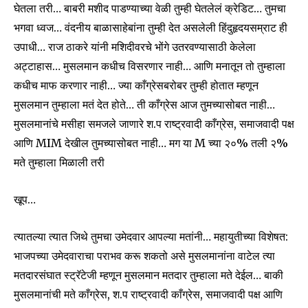
घेतला तरी… बाबरी मशीद पाडण्याच्या वेळी तुम्ही घेतलेलं क्रेडिट… तुमचा
भगवा ध्वज… वंदनीय बाळासाहेबांना तुम्ही देत असलेली हिंदुहृदयसम्राट ही
उपाधी… राज ठाकरे यांनी मशिदीवरचे भोंगे उतरवण्यासाठी केलेला
अट्टाहास… मुसलमान कधीच विसरणार नाही… आणि मनातून तो तुम्हाला
कधीच माफ करणार नाही… ज्या काँग्रेसबरोबर तुम्ही होतात म्हणून
मुसलमान तुम्हाला मतं देत होते… ती काँग्रेस आज तुमच्यासोबत नाही…
मुसलमानांचे मसीहा समजले जाणारे श.प राष्ट्रवादी काँग्रेस, समाजवादी पक्ष
आणि MIM देखील तुमच्यासोबत नाही… मग या M च्या २०% तली २%
मते तुम्हाला मिळाली तरी
खूप…
त्यातल्या त्यात जिथे तुमचा उमेदवार आपल्या मतांनी… महायुतीच्या विशेषत:
भाजपच्या उमेदवाराचा पराभव करू शकतो असे मुसलमानांना वाटेल त्या
मतदारसंघात स्ट्रॅटेजी म्हणून मुसलमान मतदार तुम्हाला मते देईल… बाकी
मुसलमानांची मते काँग्रेस, श.प राष्ट्रवादी काँग्रेस, समाजवादी पक्ष आणि