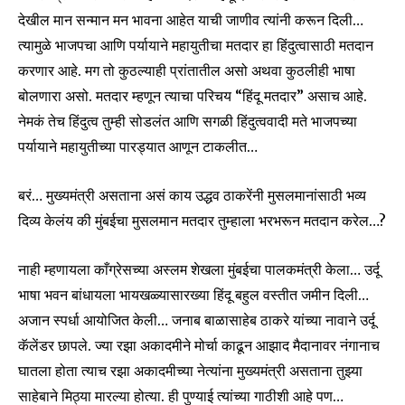
I've read and accept the
Privacy Policy
.
देखील मान सन्मान मन भावना आहेत याची जाणीव त्यांनी करून दिली…
त्यामुळे भाजपचा आणि पर्यायाने महायुतीचा मतदार हा हिंदुत्वासाठी मतदान
करणार आहे. मग तो कुठल्याही प्रांतातील असो अथवा कुठलीही भाषा
6,300
32,111
75
बोलणारा असो. मतदार म्हणून त्याचा परिचय “हिंदू मतदार” असाच आहे.
Fans
Followers
Followers
नेमकं तेच हिंदुत्व तुम्ही सोडलंत आणि सगळी हिंदुत्ववादी मते भाजपच्या
पर्यायाने महायुतीच्या पारड्यात आणून टाकलीत…
बरं… मुख्यमंत्री असताना असं काय उद्धव ठाकरेंनी मुसलमानांसाठी भव्य
दिव्य केलंय की मुंबईचा मुसलमान मतदार तुम्हाला भरभरून मतदान करेल…?
नाही म्हणायला काँग्रेसच्या अस्लम शेखला मुंबईचा पालकमंत्री केला… उर्दू
भाषा भवन बांधायला भायखळ्यासारख्या हिंदू बहुल वस्तीत जमीन दिली…
अजान स्पर्धा आयोजित केली… जनाब बाळासाहेब ठाकरे यांच्या नावाने उर्दू
कॅलेंडर छापले. ज्या रझा अकादमीने मोर्चा काढून आझाद मैदानावर नंगानाच
घातला होता त्याच रझा अकादमीच्या नेत्यांना मुख्यमंत्री असताना तुझ्या
साहेबाने मिठ्या मारल्या होत्या. ही पुण्याई त्यांच्या गाठीशी आहे पण…