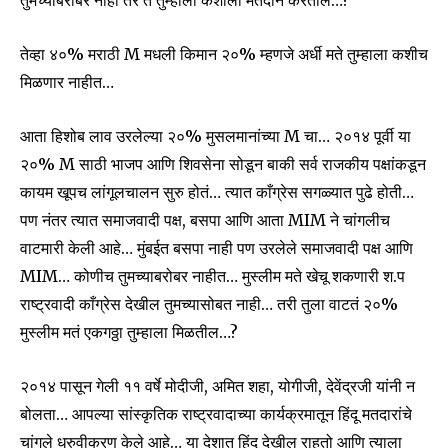
तुमच्याबरोबर नाही तर ते तुम्हाला कशाला मतदान करतील…?
तेव्हा ४०% मराठी M मधली किमान २०% म्हणजे अर्धी मते तुम्हाला कशीच
मिळणार नाहीत…
Join our community of
आता हिशोब लाव उरलेल्या २०% मुसलमानांच्या M चा… २०१४ पूर्वी या
SUBSCRIBERS and be part of the
२०% M साठी भाजप आणि शिवसेना सोडून बाकी सर्व राजकीय पक्षांकडून
conversation.
कायम खूपच लांगूलचालन सुरु होतं… त्यात काँग्रेस सगळ्यात पुढे होती…
To subscribe, simply enter your email address on our website
पण नंतर त्यात समाजवादी पक्ष, बसपा आणि आता MIM ने चांगलीच
or click the subscribe button below. Don't worry, we respect
वाटमारी केली आहे… मुंबईत बसपा नाही पण उरलेले समाजवादी पक्ष आणि
your privacy and won't spam your inbox. Your information is
safe with us.
MIM… कोणीच तुमच्याबरोबर नाहीत… मुस्लीम मते खेचू शकणारी श.प
राष्ट्रवादी काँग्रेस देखील तुमच्यासोबत नाही… तरी तुला वाटतं २०%
मुस्लीम मतं एकगठ्ठा तुम्हाला मिळतील…?
२०१४ पासून गेली ११ वर्षे मोदीजी, अमित शहा, योगीजी, देवेंद्रजी यांनी न
SUBSCRIBE
बोलता… आपल्या सांस्कृतिक राष्ट्रवादाच्या कार्यक्रमातून हिंदू मतदारांचे
चांगले ध्रुवीकरण केले आहे… या देशात हिंदू देखील राहतो आणि त्याला