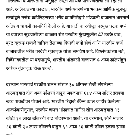
भारताच्या बाजारपेठांना अनुकूल स्थूल आर्थिक परिस्थितीचा लाभ झाला
आहे. अलिकडच्या काळात, भारतीय अर्थव्यवस्थेच्या भक्कम आर्थिक मूलभूत
तत्त्वांद्वारे तसंच कॉर्पोरेट्सच्या भरीव कामगिरीद्वारे भांडवली बाजारात भारतानं
अतिशय चांगली कामगिरी केली आहे. यासाठी कारणीभूत प्रमुख घटकांमध्ये
या वर्षाच्या सुरुवातीच्या काळात थेट परकीय गुंतवणुकीत 47 टक्के वाढ,
ब्रेंट क्रूड म्हणजे खनिज तेलाच्या किंमती कमी होणं आणि भारतीय कर्ज
बाजारातील भरीव परदेशी गुंतवणूक यांचा समावेश आहे. विश्लेषकांच्या मते,
निर्देशांकातील या बदलामुळे, भारतीय भांडवली बाजारात 4 अब्ज डॉलर्सहून
अधिक गुंतवणूक होऊ शकते.
Join our community of
SUBSCRIBERS and be part of the
दरम्यान भारताचं परकीय चलन भांडार ३० ऑगस्ट रोजी संपलेल्या
conversation.
आठवड्यात दोन अब्ज डाँलरनं वाढून जवळपास ६८४ अब्ज डाँलर इतक्या
उच्च पातळीवर पोचलं आहे. भारतीय रिझर्व्ह बँकेनं काल जाहीर केलेल्या
To subscribe, simply enter your email address on our website
आकडेवारीनुसार, परकीय चलन भांडारात मागील तीन आठवड्यात १३
or click the subscribe button below. Don't worry, we respect
your privacy and won't spam your inbox. Your information is
कोटी ९० लाख डाँलरची वाढ नोंदवण्यात आली. या दरम्यान, सोने भांडार
safe with us.
८६ कोटी २० लाख डाँलरने वाढून ६१ अब्ज ८६ कोटी डाँलर इतका झाला
आहे.