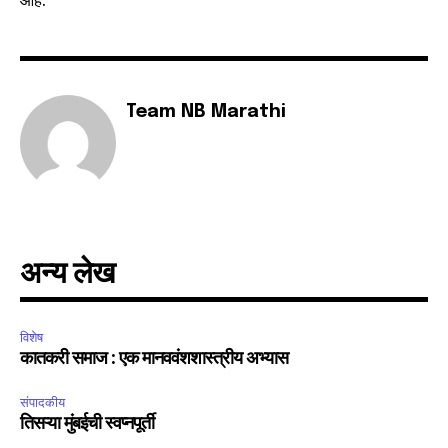
SUBSCRIBE
Team NB Marathi
I've read and accept the
Privacy Policy
.
6,300
32,111
75
Fans
Followers
Followers
अन्य लेख
विशेष
कातकरी समाज : एक मानववंशशास्त्रीय अभ्यास
संपादकीय
तिसऱ्या मुंबईची स्वप्नपूर्ती