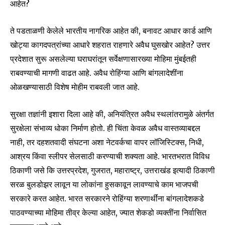
आहेत?
ते पडताळणी केलेले भारतीय नागरिक आहेत की, बनावट आधार कार्ड आणि
खोट्या कागदपत्रांच्या आधारे शहरात राहणारे अवैध घुसखोर आहेत? उत्तर
SUBSCRIBE
प्रदेशात सुरू असलेल्या घराघरांतून सर्वेक्षणासारख्या मोहिमा मुंबईतही
राबवण्याची मागणी वाढत आहे. अवैध रोहिंग्या आणि बांगलादेशींना
I've read and accept the
Privacy Policy
.
ओळखण्यासाठी विशेष मोहीम राबवली जात आहे.
सुरक्षा तज्ञांनी इशारा दिला आहे की, अनियंत्रित अवैध स्थलांतरामुळे अंतर्गत
6,300
32,111
75
सुरक्षेला संभाव्य धोका निर्माण होतो. ही चिंता केवळ अवैध वास्तव्याबद्दल
Fans
Followers
Followers
नाही, तर दहशतवादी संघटना अशा नेटवर्कचा वापर लॉजिस्टिक्स, निधी,
आश्रय किंवा स्लीपर सेलसाठी करण्याची शक्यता आहे. भारतभरात विविध
ठिकाणी जसे कि उत्तरप्रदेश, गुजरात, महाराष्ट्र, उत्तराखंड इत्यादी ठिकाणी
सरळ बुलडोझर लावून या लोकांना हुसकावून लावण्याचे काम भाजपची
सरकारे करत आहेत. भारत सरकारने रोहिंग्या शरणार्थींना बांगलादेशकडे
पाठवण्याच्या मोहिमा तीव्र केल्या आहेत, ज्यात शेकडो व्यक्तींना निर्वासित