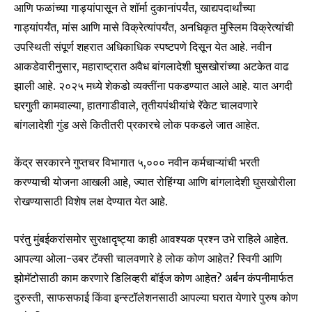
आणि फळांच्या गाड्यांपासून ते शॉर्मा दुकानांपर्यंत, खाद्यपदार्थांच्या
गाड्यांपर्यंत, मांस आणि मासे विक्रेत्यांपर्यंत, अनधिकृत मुस्लिम विक्रेत्यांची
उपस्थिती संपूर्ण शहरात अधिकाधिक स्पष्टपणे दिसून येत आहे. नवीन
आकडेवारीनुसार, महाराष्ट्रात अवैध बांगलादेशी घुसखोरांच्या अटकेत वाढ
झाली आहे. २०२५ मध्ये शेकडो व्यक्तींना पकडण्यात आले आहे. यात अगदी
घरगुती कामवाल्या, हातगाडीवाले, तृतीयपंथीयांचे रॅकेट चालवणारे
बांगलादेशी गुंड असे कितीतरी प्रकारचे लोक पकडले जात आहेत.
केंद्र सरकारने गुप्तचर विभागात ५,००० नवीन कर्मचाऱ्यांची भरती
करण्याची योजना आखली आहे, ज्यात रोहिंग्या आणि बांगलादेशी घुसखोरीला
Join our community of
रोखण्यासाठी विशेष लक्ष देण्यात येत आहे.
SUBSCRIBERS and be part of the
conversation.
परंतु मुंबईकरांसमोर सुरक्षादृष्ट्या काही आवश्यक प्रश्न उभे राहिले आहेत.
To subscribe, simply enter your email address on our website
आपल्या ओला-उबर टॅक्सी चालवणारे हे लोक कोण आहेत? स्विगी आणि
or click the subscribe button below. Don't worry, we respect
झोमॅटोसाठी काम करणारे डिलिव्हरी बॉईज कोण आहेत? अर्बन कंपनीमार्फत
your privacy and won't spam your inbox. Your information is
दुरुस्ती, साफसफाई किंवा इन्स्टॉलेशनसाठी आपल्या घरात येणारे पुरुष कोण
safe with us.