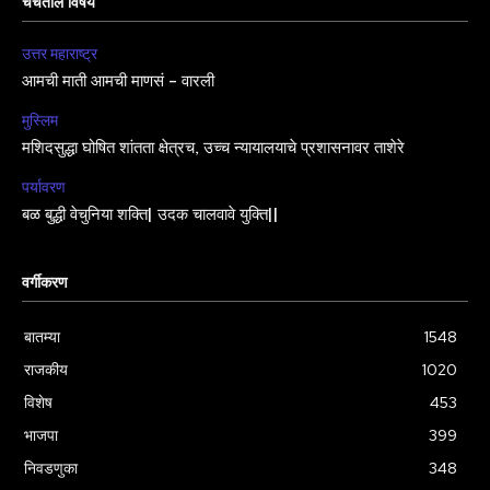
चर्चेतील विषय
उत्तर महाराष्ट्र
आमची माती आमची माणसं – वारली
मुस्लिम
मशिदसुद्धा घोषित शांतता क्षेत्रच, उच्च न्यायालयाचे प्रशासनावर ताशेरे
पर्यावरण
बळ बुद्धी वेचुनिया शक्ति| उदक चालवावे युक्ति||
वर्गीकरण
बातम्या
1548
राजकीय
1020
विशेष
453
भाजपा
399
निवडणुका
348