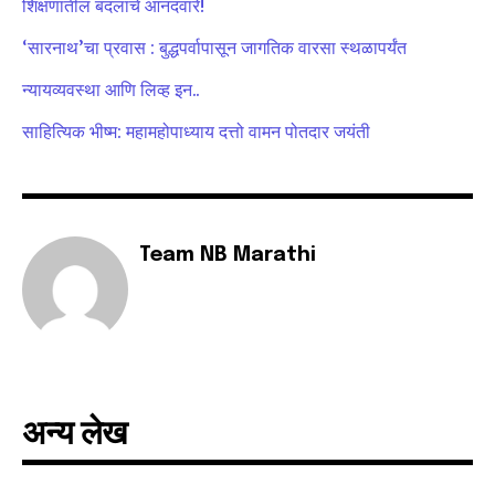
शिक्षणातील बदलांचे आनंदवारे!
‘सारनाथ’चा प्रवास : बुद्धपर्वापासून जागतिक वारसा स्थळापर्यंत
6,300
32,111
75
Fans
Followers
Followers
न्यायव्यवस्था आणि लिव्ह इन..
साहित्यिक भीष्म: महामहोपाध्याय दत्तो वामन पोतदार जयंती
Team NB Marathi
अन्य लेख