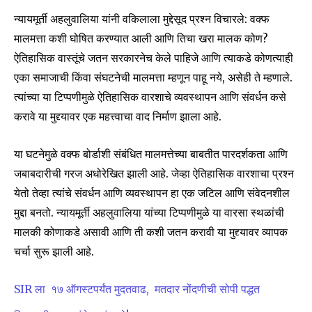
न्यायमूर्ती अहलुवालिया यांनी वकिलाला मुद्देसूद प्रश्न विचारले: वक्फ
मालमत्ता कशी घोषित करण्यात आली आणि तिचा खरा मालक कोण?
Join our community of
ऐतिहासिक वास्तूंचे जतन सरकारनेच केले पाहिजे आणि त्याकडे कोणत्याही
SUBSCRIBERS and be part of the
एका समाजाची किंवा संघटनेची मालमत्ता म्हणून पाहू नये, असेही ते म्हणाले.
conversation.
त्यांच्या या टिप्पणीमुळे ऐतिहासिक वारशाचे व्यवस्थापन आणि संवर्धन कसे
करावे या मुद्द्यावर एक महत्त्वाचा वाद निर्माण झाला आहे.
To subscribe, simply enter your email address on our website
or click the subscribe button below. Don't worry, we respect
your privacy and won't spam your inbox. Your information is
या घटनेमुळे वक्फ बोर्डाशी संबंधित मालमत्तेच्या बाबतीत पारदर्शकता आणि
safe with us.
जबाबदारीची गरज अधोरेखित झाली आहे. जेव्हा ऐतिहासिक वारशाचा प्रश्न
येतो तेव्हा त्यांचे संवर्धन आणि व्यवस्थापन हा एक जटिल आणि संवेदनशील
मुद्दा बनतो. न्यायमूर्ती अहलुवालिया यांच्या टिप्पणीमुळे या वारसा स्थळांची
मालकी कोणाकडे असावी आणि ती कशी जतन करावी या मुद्द्यावर व्यापक
चर्चा सुरू झाली आहे.
SUBSCRIBE
I've read and accept the
Privacy Policy
.
SIR ला १७ ऑगस्टपर्यंत मुदतवाढ, मतदार नोंदणीची सोपी पद्धत