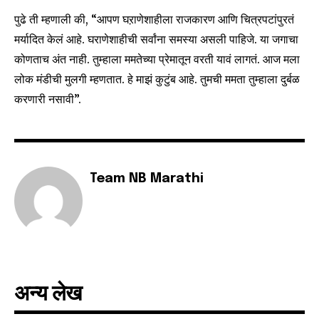
safe with us.
पुढे ती म्हणाली की, “आपण घऱाणेशाहीला राजकारण आणि चित्रपटांपुरतं
मर्यादित केलं आहे. घराणेशाहीची सर्वांना समस्या असली पाहिजे. या जगाचा
कोणताच अंत नाही. तुम्हाला ममतेच्या प्रेमातून वरती यावं लागतं. आज मला
लोक मंडीची मुलगी म्हणतात. हे माझं कुटुंब आहे. तुमची ममता तुम्हाला दुर्बळ
करणारी नसावी”.
SUBSCRIBE
I've read and accept the
Privacy Policy
.
Team NB Marathi
6,300
32,111
75
Fans
Followers
Followers
अन्य लेख