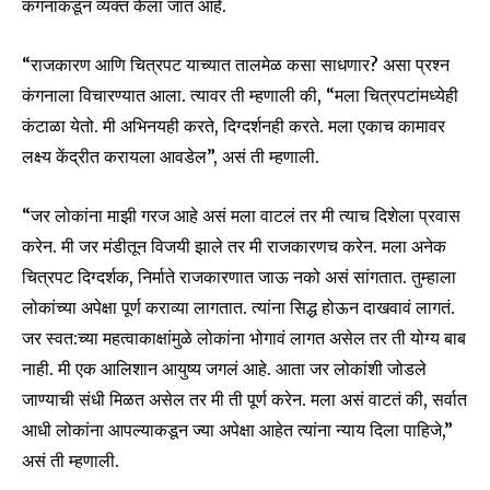
कंगनाकडून व्यक्त केला जात आहे.
“राजकारण आणि चित्रपट याच्यात तालमेळ कसा साधणार? असा प्रश्न
कंगनाला विचारण्यात आला. त्यावर ती म्हणाली की, “मला चित्रपटांमध्येही
कंटाळा येतो. मी अभिनयही करते, दिग्दर्शनही करते. मला एकाच कामावर
लक्ष्य केंद्रीत करायला आवडेल”, असं ती म्हणाली.
“जर लोकांना माझी गरज आहे असं मला वाटलं तर मी त्याच दिशेला प्रवास
करेन. मी जर मंडीतून विजयी झाले तर मी राजकारणच करेन. मला अनेक
चित्रपट दिग्दर्शक, निर्माते राजकारणात जाऊ नको असं सांगतात. तुम्हाला
लोकांच्या अपेक्षा पूर्ण कराव्या लागतात. त्यांना सिद्ध होऊन दाखवावं लागतं.
Join our community of
जर स्वत:च्या महत्वाकाक्षांमुळे लोकांना भोगावं लागत असेल तर ती योग्य बाब
SUBSCRIBERS and be part of the
नाही. मी एक आलिशान आयुष्य जगलं आहे. आता जर लोकांशी जोडले
conversation.
जाण्याची संधी मिळत असेल तर मी ती पूर्ण करेन. मला असं वाटतं की, सर्वात
आधी लोकांना आपल्याकडून ज्या अपेक्षा आहेत त्यांना न्याय दिला पाहिजे,”
To subscribe, simply enter your email address on our website
असं ती म्हणाली.
or click the subscribe button below. Don't worry, we respect
your privacy and won't spam your inbox. Your information is