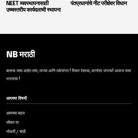
NEET व्यवस्थापनासाठी
पंतप्रधानांचे नीट परीक्षेवर विधान
उच्चस्तरीय कार्यदलाची स्थापना
NB मराठी
बातम्या जशा आहेत तशा, ताज्या आणि तर्कसंगत ! विचार देशाचा, कानोसा जगाचा! आवाज नव्या
भारताचा !
आमच्या विषयी
आमच्या बद्दल
सोबत या
नोकरी / संधी