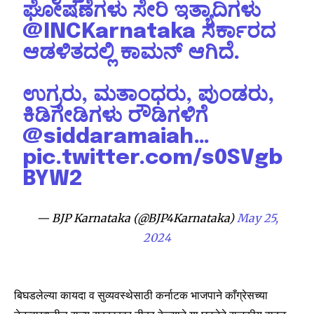
ಘೋಷಣೆಗಳು ಸೇರಿ ಇತ್ಯಾದಿಗಳು
@INCKarnataka
ಸರ್ಕಾರದ
ಆಡಳಿತದಲ್ಲಿ ಕಾಮನ್ ಆಗಿದೆ.
ಉಗ್ರರು, ಮತಾಂಧರು, ಪುಂಡರು,
SUBSCRIBE
ಕಿಡಿಗೇಡಿಗಳು ರೌಡಿಗಳಿಗೆ
I've read and accept the
Privacy Policy
.
@siddaramaiah
…
pic.twitter.com/s0SVgb
BYW2
6,300
32,111
75
Fans
Followers
Followers
— BJP Karnataka (@BJP4Karnataka)
May 25,
2024
बिघडलेल्या कायदा व सुव्यवस्थेसाठी कर्नाटक भाजपाने काँग्रेसच्या