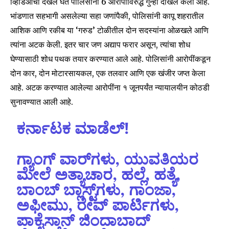
व्हिडिओची दखल घेत पोलिसांनी 6 आरोपींविरुद्ध गुन्हा दाखल केला आहे.
भांडणात सहभागी असलेल्या सहा जणांपैकी, पोलिसांनी कापू शहरातील
आशिक आणि रकीब या ‘गरुड’ टोळीतील दोन सदस्यांना ओळखले आणि
त्यांना अटक केली. इतर चार जण अद्याप फरार असून, त्यांचा शोध
घेण्यासाठी शोध पथक तयार करण्यात आले आहे. पोलिसांनी आरोपींकडून
दोन कार, दोन मोटारसायकल, एक तलवार आणि एक खंजीर जप्त केला
आहे. अटक करण्यात आलेल्या आरोपींना १ जूनपर्यंत न्यायालयीन कोठडी
सुनावण्यात आली आहे.
ಕರ್ನಾಟಕ ಮಾಡೆಲ್!
Join our community of
ಗ್ಯಾಂಗ್ ವಾರ್‌ಗಳು, ಯುವತಿಯರ
SUBSCRIBERS and be part of the
ಮೇಲೆ ಅತ್ಯಾಚಾರ, ಹಲ್ಲೆ, ಹತ್ಯೆ,
conversation.
ಬಾಂಬ್ ಬ್ಲಾಸ್ಟ್‌ಗಳು, ಗಾಂಜಾ,
To subscribe, simply enter your email address on our website
ಅಫೀಮು, ರೇವ್ ಪಾರ್ಟಿಗಳು,
or click the subscribe button below. Don't worry, we respect
your privacy and won't spam your inbox. Your information is
ಪಾಕೈಸ್ತಾನ್ ಜಿಂದಾಬಾದ್
safe with us.