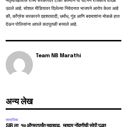
नेतृत्वाखालील राज्य सरकारवर टीका केल्याने या घटनेने राजकीय वादळ
उठले आहे. सोशल मीडियावर दिलेल्या निवेदनात भाजपने आरोप केला आहे
की, काँग्रेस सरकारने दहशतवादी, धर्मांध, गुंड आणि बदमाशांना मोकळे हात
देऊन पोलिसांना आपले कठपुतळी बनवले आहे.
Team NB Marathi
अन्य लेख
सामाजिक
SIR ला १७ ऑगस्टपर्यंत मुदतवाढ, मतदार नोंदणीची सोपी पद्धत