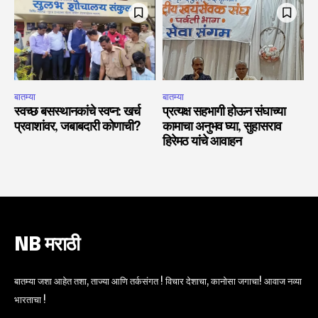
बातम्या
बातम्या
स्वच्छ बसस्थानकांचे स्वप्न: खर्च
प्रत्यक्ष सहभागी होऊन संघाच्या
प्रवाशांवर, जबाबदारी कोणाची?
कामाचा अनुभव घ्या, सुहासराव
हिरेमठ यांचे आवाहन
NB मराठी
बातम्या जशा आहेत तशा, ताज्या आणि तर्कसंगत ! विचार देशाचा, कानोसा जगाचा! आवाज नव्या
भारताचा !