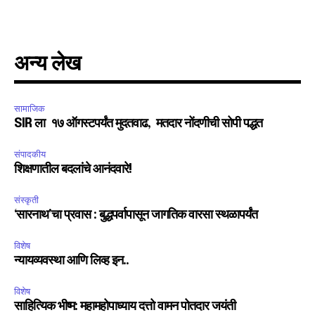
To subscribe, simply enter your email address on our website
or click the subscribe button below. Don't worry, we respect
your privacy and won't spam your inbox. Your information is
अन्य लेख
safe with us.
सामाजिक
SIR ला १७ ऑगस्टपर्यंत मुदतवाढ, मतदार नोंदणीची सोपी पद्धत
संपादकीय
SUBSCRIBE
शिक्षणातील बदलांचे आनंदवारे!
I've read and accept the
Privacy Policy
.
संस्कृती
‘सारनाथ’चा प्रवास : बुद्धपर्वापासून जागतिक वारसा स्थळापर्यंत
विशेष
6,300
32,111
75
न्यायव्यवस्था आणि लिव्ह इन..
Fans
Followers
Followers
विशेष
साहित्यिक भीष्म: महामहोपाध्याय दत्तो वामन पोतदार जयंती