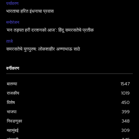
पर्यावरण
भारताचा हरित इंधनाचा प्रवास
मनोरंजन
‘मन तड़पत हरी दरशनको आज’: हिंदू समरसतेचे प्रतीक
ताजे
समरसतेचे युगपुरुष: लोकशाहीर अण्णाभाऊ साठे
वर्गीकरण
बातम्या
1547
राजकीय
1019
विशेष
450
भाजपा
399
निवडणुका
348
महामुंबई
309