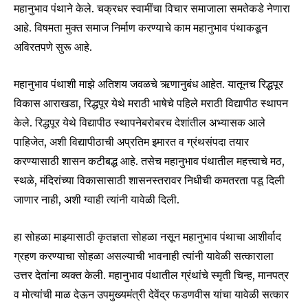
महानुभाव पंथाने केले. चक्रधर स्वामींचा विचार समाजाला समतेकडे नेणारा
आहे. विषमता मुक्त समाज निर्माण करण्याचे काम महानुभाव पंथाकडून
अविरतपणे सुरू आहे.
SUBSCRIBE
महानुभाव पंथाशी माझे अतिशय जवळचे ऋणानुबंध आहेत. यातूनच रिद्धपूर
I've read and accept the
Privacy Policy
.
विकास आराखडा, रिद्धपूर येथे मराठी भाषेचे पहिले मराठी विद्यापीठ स्थापन
केले. रिद्धपूर येथे विद्यापीठ स्थापनेबरोबरच देशांतील अभ्यासक आले
पाहिजेत, अशी विद्यापीठाची अप्रतिम इमारत व ग्रंथसंपदा तयार
6,300
32,111
75
करण्यासाठी शासन कटीबद्ध आहे. तसेच महानुभाव पंथातील महत्त्वाचे मठ,
Fans
Followers
Followers
स्थळे, मंदिरांच्या विकासासाठी शासनस्तरावर निधीची कमतरता पडू दिली
जाणार नाही, अशी ग्वाही त्यांनी यावेळी दिली.
हा सोहळा माझ्यासाठी कृतज्ञता सोहळा नसून महानुभाव पंथाचा आशीर्वाद
ग्रहण करण्याचा सोहळा असल्याची भावनाही त्यांनी यावेळी सत्काराला
उत्तर देतांना व्यक्त केली‌. महानुभाव पंथातील ग्रंथांचे स्मृती चिन्ह, मानपत्र
व मोत्यांची माळ देऊन उपमुख्यमंत्री देवेंद्र फडणवीस यांचा यावेळी सत्कार