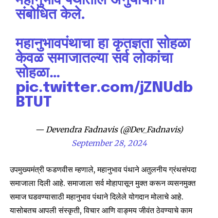
महानुभाव पंथातील अनुयायांना
संबोधित केले.
महानुभावपंथाचा हा कृतज्ञता सोहळा
केवळ समाजातल्या सर्व लोकांचा
सोहळा…
pic.twitter.com/jZNUdb
BTUT
Join our community of
— Devendra Fadnavis (@Dev_Fadnavis)
SUBSCRIBERS and be part of the
September 28, 2024
conversation.
उपमुख्यमंत्री फडणवीस म्हणाले, महानुभाव पंथाने अतुलनीय ग्रंथसंपदा
To subscribe, simply enter your email address on our website
or click the subscribe button below. Don't worry, we respect
समाजाला दिली आहे. समाजाला सर्व मोहापासून मुक्त करून व्यसनमुक्त
your privacy and won't spam your inbox. Your information is
समाज घडवण्यासाठी महानुभाव पंथाने दिलेले योगदान मोलाचे आहे.
safe with us.
यासोबतच आपली संस्कृती, विचार आणि वाङ्मय जीवंत ठेवण्याचे काम