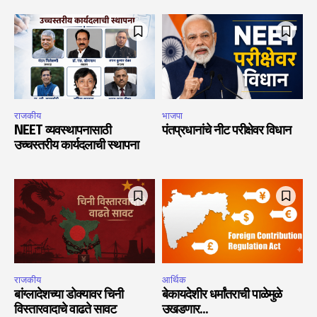
राजकीय
भाजपा
NEET व्यवस्थापनासाठी
पंतप्रधानांचे नीट परीक्षेवर विधान
उच्चस्तरीय कार्यदलाची स्थापना
राजकीय
आर्थिक
बांग्लादेशच्या डोक्यावर चिनी
बेकायदेशीर धर्मांतराची पाळेमुळे
विस्तारवादाचे वाढते सावट
उखडणार…