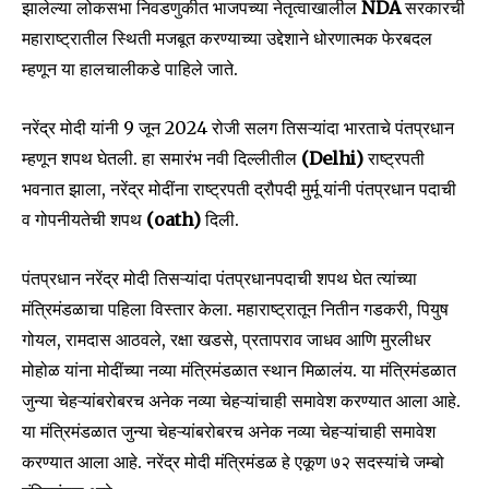
झालेल्या लोकसभा निवडणुकीत भाजपच्या नेतृत्वाखालील
NDA
सरकारची
महाराष्ट्रातील स्थिती मजबूत करण्याच्या उद्देशाने धोरणात्मक फेरबदल
म्हणून या हालचालीकडे पाहिले जाते.
नरेंद्र मोदी यांनी 9 जून 2024 रोजी सलग तिसऱ्यांदा भारताचे पंतप्रधान
म्हणून शपथ घेतली. हा समारंभ नवी दिल्लीतील
(Delhi)
राष्ट्रपती
भवनात झाला, नरेंद्र मोदींना राष्ट्रपती द्रौपदी मुर्मू यांनी पंतप्रधान पदाची
व गोपनीयतेची शपथ
(oath)
दिली.
पंतप्रधान नरेंद्र मोदी तिसऱ्यांदा पंतप्रधानपदाची शपथ घेत त्यांच्या
मंत्रिमंडळाचा पहिला विस्तार केला. महाराष्ट्रातून नितीन गडकरी, पियुष
गोयल, रामदास आठवले, रक्षा खडसे, प्रतापराव जाधव आणि मुरलीधर
मोहोळ यांना मोदींच्या नव्या मंत्रिमंडळात स्थान मिळालंय. या मंत्रिमंडळात
जुन्या चेहऱ्यांबरोबरच अनेक नव्या चेहऱ्यांचाही समावेश करण्यात आला आहे.
या मंत्रिमंडळात जुन्या चेहऱ्यांबरोबरच अनेक नव्या चेहऱ्यांचाही समावेश
करण्यात आला आहे. नरेंद्र मोदी मंत्रिमंडळ हे एकूण ७२ सदस्यांचे जम्बो