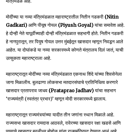
मंत्रिमंडळ आहे.
मोदींच्या या नव्या मंत्रिमंडळात महाराष्ट्रातील नितीन गडकरी
(Nitin
Gadkari)
आणि पीयूष गोयल
(Piyush Goyal)
यांचा समावेश आहे.
हे दोन्ही नेते यापूर्वीच्याही दोन्ही मंत्रिमंडळात सहभागी होते. नितीन गडकरी
हे नागपुरातून, तर पियुष गोयल उत्तर मुंबईतून खासदार म्हणून निवडून आले
आहेत. या दोघांकडे या नव्या सरकारमध्ये कोणते मंत्रालय दिलं जातं, याची
उत्सुकता महाराष्ट्राला आहे.
महाराष्ट्रातून मोदींच्या नव्या मंत्रिमंडळात एकनाथ शिंदे यांच्या शिवसेनेला
जागा मिळालीय. बुलढाणा लोकसभा मतदारसंघाचे प्रतिनिधित्व करणारे
Join our community of
खासदार प्रतापराव जाधव
(Prataprao Jadhav)
यांचा सहभाग
SUBSCRIBERS and be part of the
‘राज्यमंत्री (स्वतंत्र प्रभार)’ म्हणून मोदी सरकारमध्ये झालाय.
conversation.
To subscribe, simply enter your email address on our website
महाराष्ट्रातून राज्यमंत्र्यांच्या यादीत तीन जणांना स्थान मिळाले आहे.
or click the subscribe button below. Don't worry, we respect
राज्यसभा खासदार रामदास आठवले, रावेरच्या खासदार रक्षा खडसे आणि
your privacy and won't spam your inbox. Your information is
safe with us.
पुण्याचे खासदार मुरलीधर मोहोळ यांना राज्यमंत्रिपद देण्यात आलं आहे.