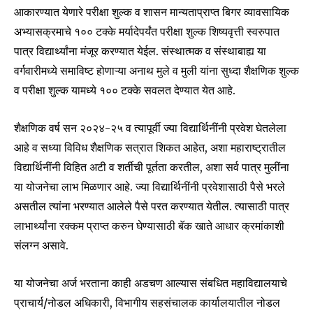
conversation.
आकारण्यात येणारे परीक्षा शुल्क व शासन मान्यताप्राप्त बिगर व्यावसायिक
अभ्यासक्रमाचे १०० टक्के मर्यादेपर्यंत परीक्षा शुल्क शिष्यवृत्ती स्वरुपात
To subscribe, simply enter your email address on our website
पात्र विद्यार्थ्यांना मंजूर करण्यात येईल. संस्थात्मक व संस्थाबाह्य या
or click the subscribe button below. Don't worry, we respect
your privacy and won't spam your inbox. Your information is
वर्गवारीमध्ये समाविष्ट होणाऱ्या अनाथ मुले व मुली यांना सुध्दा शैक्षणिक शुल्क
safe with us.
व परीक्षा शुल्क यामध्ये १०० टक्के सवलत देण्यात येत आहे.
शैक्षणिक वर्ष सन २०२४-२५ व त्यापूर्वी ज्या विद्यार्थिनींनी प्रवेश घेतलेला
आहे व सध्या विविध शैक्षणिक सत्रात शिकत आहेत, अशा महाराष्ट्रातील
विद्यार्थिनींनी विहित अटी व शर्तीची पूर्तता करतील, अशा सर्व पात्र मुलींना
SUBSCRIBE
या योजनेचा लाभ मिळणार आहे. ज्या विद्यार्थिनींनी प्रवेशासाठी पैसे भरले
असतील त्यांना भरण्यात आलेले पैसे परत करण्यात येतील. त्यासाठी पात्र
I've read and accept the
Privacy Policy
.
लाभार्थ्यांना रक्कम प्राप्त करुन घेण्यासाठी बॅक खाते आधार क्रमांकाशी
संलग्न असावे.
6,300
32,111
75
या योजनेचा अर्ज भरताना काही अडचण आल्यास संबधित महाविद्यालयाचे
Fans
Followers
Followers
प्राचार्य/नोडल अधिकारी, विभागीय सहसंचालक कार्यालयातील नोडल