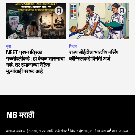
युवा
शिक्षण
NEET प्रश्नपत्रिका
राज्य सीईटीचा भारतीय नर्सिंग
गळतीपलीकडे : हा केवळ शासनाचा
कौन्सिलकडे विनंती अर्ज
नव्हे, तर समाजाच्या नैतिक
मूल्यांचाही पराभव आहे
NB मराठी
बातम्या जशा आहेत तशा, ताज्या आणि तर्कसंगत ! विचार देशाचा, कानोसा जगाचा! आवाज नव्या