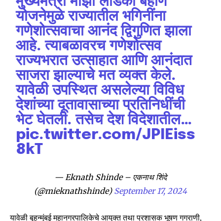
मुख्यमंत्री माझी लाडकी बहीण
योजनेमुळे राज्यातील भगिनींना
गणेशोत्सवाचा आनंद द्विगुणित झाला
आहे. त्याबळावरच गणेशोत्सव
राज्यभरात उत्साहात आणि आनंदात
साजरा झाल्याचे मत व्यक्त केले.
यावेळी उपस्थित असलेल्या विविध
देशांच्या दूतावासाच्या प्रतिनिधींची
भेट घेतली. तसेच देश विदेशातील…
pic.twitter.com/JPIEiss
8kT
— Eknath Shinde – एकनाथ शिंदे
(@mieknathshinde)
September 17, 2024
Join our community of
SUBSCRIBERS and be part of the
यावेळी बृहन्मुंबई महानगरपालिकेचे आयुक्त तथा प्रशासक भूषण गगराणी,
conversation.