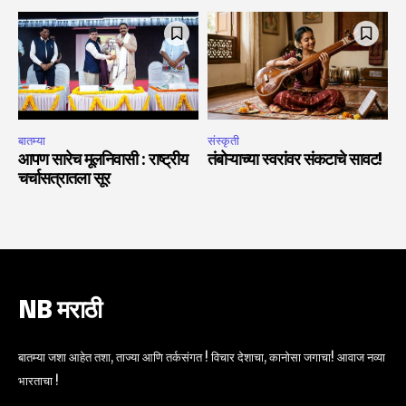
बातम्या
संस्कृती
आपण सारेच मूलनिवासी : राष्ट्रीय
तंबोऱ्याच्या स्वरांवर संकटाचे सावट!
चर्चासत्रातला सूर
NB मराठी
बातम्या जशा आहेत तशा, ताज्या आणि तर्कसंगत ! विचार देशाचा, कानोसा जगाचा! आवाज नव्या
भारताचा !