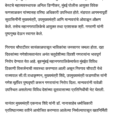
बेस्टचे महाव्यवस्थापक अनिल डिग्गीकर, मुंबई पोलीस आयुक्त विवेक
To subscribe, simply enter your email address on our website
फणसाळकर यांच्यासह वरिष्ठ अधिकारी उपस्थित होते. मंडपात आगमनापूर्वी
or click the subscribe button below. Don't worry, we respect
सुवासिनींनी मुख्यमंत्री, उपमुख्यमंत्री आणि मान्यवरांचे ओवाळून औक्षण
your privacy and won't spam your inbox. Your information is
safe with us.
केले. तसेच महानगरपालिकेचे आयुक्त तथा प्रशासक श्री. गगराणी यांनी
पुष्पगुच्छ देऊन स्वागत केले.
गिरगाव चौपाटीवर सायंकाळपासून भाविकांचा जनसागर जमला होता. दहा
दिवसांच्या गणेशोत्सवानंतर अनंत चतुर्दशीच्या दिवशी गणरायांना भावपूर्ण
SUBSCRIBE
निरोप देण्यात येत आहे. बृहन्मुंबई महानगरपालिकेमार्फत मुंबईत विविध
ठिकाणी विसर्जनाची व्यवस्था करण्यात आली असून गिरगाव चौपाटी येथे
I've read and accept the
Privacy Policy
.
राज्यपाल सी.पी.राधाकृष्णन, मुख्यमंत्री शिंदे, उपमुख्यमंत्री फडणवीस यांनी
गणेश मूर्तींवर पुष्पवृष्टी करून गणरायांना निरोप दिला. मान्यवरांनी यावेळी
उपस्थित असलेल्या विविध देशांच्या दूतावासाच्या प्रतिनिधींची भेट घेतली.
6,300
32,111
75
Fans
Followers
Followers
यानंतर मुख्यमंत्री एकनाथ शिंदे यांनी डॉ. नानासाहेब धर्माधिकारी
प्रतिष्ठानच्या वतीने आयोजित करण्यात आलेल्या निर्माल्यापासून खतनिर्मिती