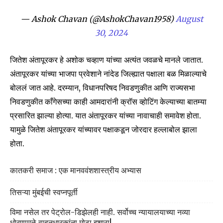
— Ashok Chavan (@AshokChavan1958)
August
30, 2024
Join our community of
SUBSCRIBERS and be part of the
जितेश अंतापूरकर हे अशोक चव्हाण यांच्या अत्यंत जवळचे मानले जातात.
conversation.
अंतापूरकर यांच्या भाजपा प्रवेशाने नांदेड जिल्ह्यात पक्षाला बळ मिळाल्याचे
To subscribe, simply enter your email address on our website
बोललं जात आहे. दरम्यान, विधानपरिषद निवडणुकीत आणि राज्यसभा
or click the subscribe button below. Don't worry, we respect
निवडणुकीत काँगेसच्या काही आमदारांनी क्रॉस व्होटिंग केल्याच्या बातम्या
your privacy and won't spam your inbox. Your information is
safe with us.
प्रसारित झाल्या होत्या. यात अंतापूरकर यांच्या नावाचाही समावेश होता.
यामुळे जितेश अंतापूरकर यांच्यावर पक्षाकडून जोरदार हल्लाबोल झाला
होता.
कातकरी समाज : एक मानववंशशास्त्रीय अभ्यास
SUBSCRIBE
तिसऱ्या मुंबईची स्वप्नपूर्ती
I've read and accept the
Privacy Policy
.
विमा नसेल तर पेट्रोल-डिझेलही नाही. सर्वोच्च न्यायालयाच्या नव्या
धोरणामुळे वाहनधारकांना मोठा इशारा!