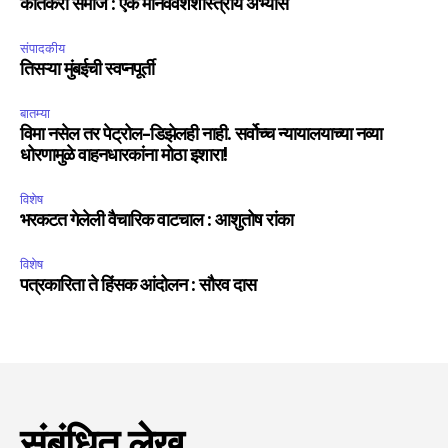
कातकरी समाज : एक मानववंशशास्त्रीय अभ्यास
संपादकीय
तिसऱ्या मुंबईची स्वप्नपूर्ती
बातम्या
विमा नसेल तर पेट्रोल-डिझेलही नाही. सर्वोच्च न्यायालयाच्या नव्या
धोरणामुळे वाहनधारकांना मोठा इशारा!
विशेष
भरकटत गेलेली वैचारिक वाटचाल : आशुतोष रांका
विशेष
पत्रकारिता ते हिंसक आंदोलन : सौरव दास
संबंधित लेख