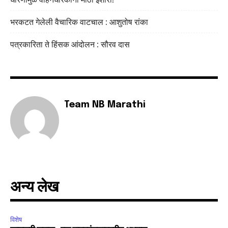
भरकटत गेलेली वैचारिक वाटचाल : आशुतोष रांका
6,300
32,111
75
Fans
Followers
Followers
पत्रकारिता ते हिंसक आंदोलन : सौरव दास
Team NB Marathi
अन्य लेख
विशेष