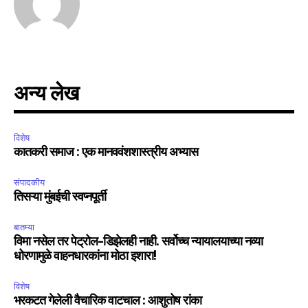
SUBSCRIBE
I've read and accept the
Privacy Policy
.
अन्य लेख
6,300
32,111
75
विशेष
Fans
Followers
Followers
कातकरी समाज : एक मानववंशशास्त्रीय अभ्यास
संपादकीय
तिसऱ्या मुंबईची स्वप्नपूर्ती
बातम्या
विमा नसेल तर पेट्रोल-डिझेलही नाही. सर्वोच्च न्यायालयाच्या नव्या
धोरणामुळे वाहनधारकांना मोठा इशारा!
विशेष
भरकटत गेलेली वैचारिक वाटचाल : आशुतोष रांका