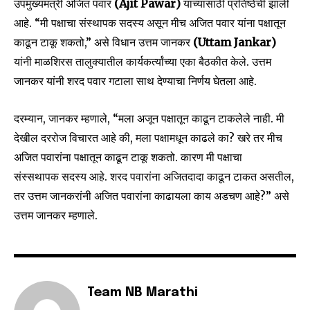
उपमुख्यमंत्री अजित पवार
(Ajit Pawar)
यांच्यासाठी प्रतिष्ठेची झाली
आहे. “मी पक्षाचा संस्थापक सदस्य असून मीच अजित पवार यांना पक्षातून
काढून टाकू शकतो,” असे विधान उत्तम जानकर
(Uttam Jankar)
यांनी माळशिरस तालुक्यातील कार्यकर्त्यांच्या एका बैठकीत केले. उत्तम
जानकर यांनी शरद पवार गटाला साथ देण्याचा निर्णय घेतला आहे.
दरम्यान, जानकर म्हणाले, “मला अजून पक्षातून काढून टाकलेले नाही. मी
देखील दररोज विचारत आहे की, मला पक्षामधून काढले का? खरे तर मीच
Join our community of
अजित पवारांना पक्षातून काढून टाकू शकतो. कारण मी पक्षाचा
SUBSCRIBERS and be part of the
conversation.
संस्सथापक सदस्य आहे. शरद पवारांना अजितदादा काढून टाकत असतील,
तर उत्तम जानकरांनी अजित पवारांना काढायला काय अडचण आहे?” असे
To subscribe, simply enter your email address on our website
उत्तम जानकर म्हणाले.
or click the subscribe button below. Don't worry, we respect
your privacy and won't spam your inbox. Your information is
safe with us.
Team NB Marathi