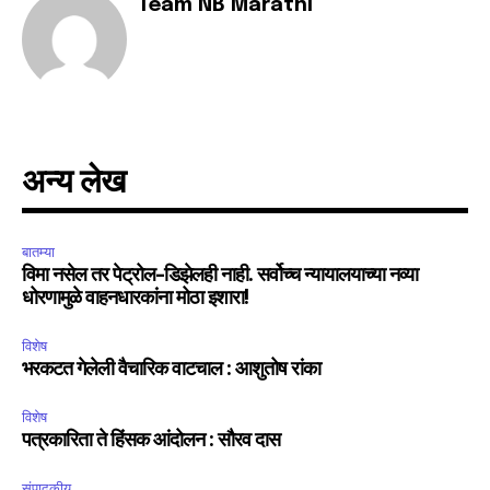
Team NB Marathi
SUBSCRIBE
I've read and accept the
Privacy Policy
.
अन्य लेख
6,300
32,111
75
Fans
Followers
Followers
बातम्या
विमा नसेल तर पेट्रोल-डिझेलही नाही. सर्वोच्च न्यायालयाच्या नव्या
धोरणामुळे वाहनधारकांना मोठा इशारा!
विशेष
भरकटत गेलेली वैचारिक वाटचाल : आशुतोष रांका
विशेष
पत्रकारिता ते हिंसक आंदोलन : सौरव दास
संपादकीय