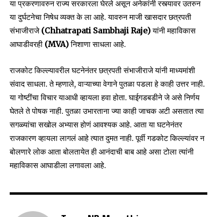
या प्रकरणावरुन राज्य सरकारला घेरले असून अनेकांनी रस्त्यावर उतरुन
या दुर्घटनेचा निषेध व्यक्त के ला आहे. यावरुन माजी खासदार छत्रपती
संभाजीराजे
(Chhatrapati Sambhaji Raje)
यांनी महाविकास
आघाडीवरही
(MVA)
निशाणा साधला आहे.
राजकोट किल्ल्यावरील घटनेनंतर छत्रपती संभाजीराजे यांनी माध्यमांशी
संवाद साधला. ते म्हणाले, वाऱ्याच्या वेगाने पुतळा पडला हे काही उत्तर नाही.
या गोष्टींचा विचार याआधी व्हायला हवा होता. घाईगडबडीने जे असे निर्णय
Join our community of
घेतले ते पोषक नाही. पुतळा उभारताना ज्या काही जाचक अटी असतात त्या
SUBSCRIBERS and be part of the
सगळ्यांचा सखोल अभ्यास होणं आवश्यक आहे. आता या घटनेनंतर
conversation.
राजकारण व्हायला लागलं आहे त्यात दुमत नाही. पूर्वी गडकोट किल्ल्यांवर न
To subscribe, simply enter your email address on our website
बोलणारे लोक आता बोलतायेत ही आनंदाची बाब आहे असा टोला त्यांनी
or click the subscribe button below. Don't worry, we respect
महाविकास आघाडीला लगावला आहे.
your privacy and won't spam your inbox. Your information is
safe with us.