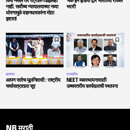
विमा नसेल तर पेट्रोल-डिझेलही
‘मेक इन इंडिया’द्वारे भारताची राफेल
नाही. सर्वोच्च न्यायालयाच्या नव्या
भरारी
धोरणामुळे वाहनधारकांना मोठा
इशारा!
बातम्या
राजकीय
आपण सारेच मूलनिवासी : राष्ट्रीय
NEET व्यवस्थापनासाठी
चर्चासत्रातला सूर
उच्चस्तरीय कार्यदलाची स्थापना
NB मराठी