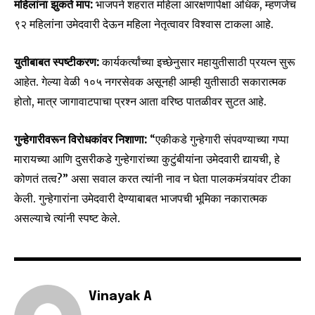
महिलांना झुकते माप:
भाजपने शहरात महिला आरक्षणापेक्षा अधिक, म्हणजेच
SUBSCRIBERS and be part of the
९२ महिलांना उमेदवारी देऊन महिला नेतृत्वावर विश्वास टाकला आहे.
conversation.
युतीबाबत स्पष्टीकरण:
कार्यकर्त्यांच्या इच्छेनुसार महायुतीसाठी प्रयत्न सुरू
To subscribe, simply enter your email address on our website
or click the subscribe button below. Don't worry, we respect
आहेत. गेल्या वेळी १०५ नगरसेवक असूनही आम्ही युतीसाठी सकारात्मक
your privacy and won't spam your inbox. Your information is
होतो, मात्र जागावाटपाचा प्रश्न आता वरिष्ठ पातळीवर सुटत आहे.
safe with us.
गुन्हेगारीवरून विरोधकांवर निशाणा:
“एकीकडे गुन्हेगारी संपवण्याच्या गप्पा
मारायच्या आणि दुसरीकडे गुन्हेगारांच्या कुटुंबीयांना उमेदवारी द्यायची, हे
कोणतं तत्व?” असा सवाल करत त्यांनी नाव न घेता पालकमंत्र्यांवर टीका
केली. गुन्हेगारांना उमेदवारी देण्याबाबत भाजपची भूमिका नकारात्मक
SUBSCRIBE
असल्याचे त्यांनी स्पष्ट केले.
I've read and accept the
Privacy Policy
.
Vinayak A
6,300
32,111
75
Fans
Followers
Followers