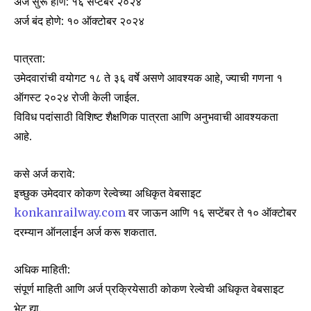
अर्ज सुरू होणे: १६ सप्टेंबर २०२४
अर्ज बंद होणे: १० ऑक्टोबर २०२४
पात्रता:
उमेदवारांची वयोगट १८ ते ३६ वर्षे असणे आवश्यक आहे, ज्याची गणना १
ऑगस्ट २०२४ रोजी केली जाईल.
विविध पदांसाठी विशिष्ट शैक्षणिक पात्रता आणि अनुभवाची आवश्यकता
आहे.
कसे अर्ज करावे:
इच्छुक उमेदवार कोकण रेल्वेच्या अधिकृत वेबसाइट
Join our community of
konkanrailway.com
वर जाऊन आणि १६ सप्टेंबर ते १० ऑक्टोबर
SUBSCRIBERS and be part of the
दरम्यान ऑनलाईन अर्ज करू शकतात.
conversation.
अधिक माहिती:
To subscribe, simply enter your email address on our website
संपूर्ण माहिती आणि अर्ज प्रक्रियेसाठी कोकण रेल्वेची अधिकृत वेबसाइट
or click the subscribe button below. Don't worry, we respect
your privacy and won't spam your inbox. Your information is
भेट द्या.