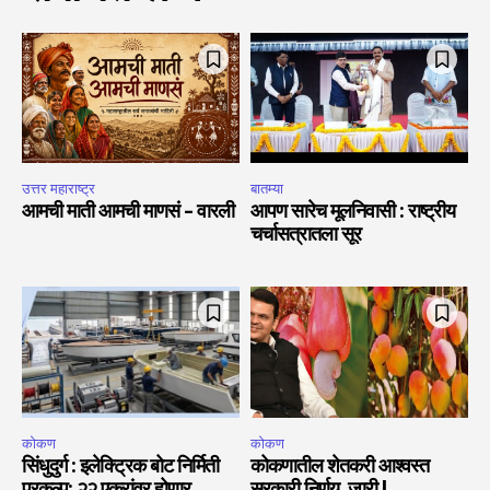
उत्तर महाराष्ट्र
बातम्या
आमची माती आमची माणसं – वारली
आपण सारेच मूलनिवासी : राष्ट्रीय
चर्चासत्रातला सूर
कोकण
कोकण
सिंधुदुर्ग : इलेक्ट्रिक बोट निर्मिती
कोकणातील शेतकरी आश्वस्त
प्रकल्प; २२ एकरांवर होणार
सरकारी निर्णय जारी !