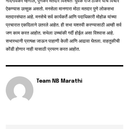
SUBSCRIBERS and be part of the
नांदगावकर म्हणाले, पुणेकर मतदार विशेषतः युवक राज ठाकरे यांचे विचार
conversation.
ऐकण्यास उत्सुक असतो. मनसेला मानणारा मोठा मतदार पुणे लोकसभा
मतदारसंघात आहे. मनसेचे सर्व कार्यकर्ते आणि पदाधिकारी मोहोळ यांच्या
To subscribe, simply enter your email address on our website
प्रचारात एकदिलाने उतरले आहेत. ही सभा यशस्वी करण्यासाठी आम्ही सर्व
or click the subscribe button below. Don't worry, we respect
your privacy and won't spam your inbox. Your information is
जण काम करत आहोत. सभेला उच्चांकी गर्दी होईल असा विश्वास आहे.
safe with us.
सभास्थानी प्रत्यक्ष जाऊन पाहाणी केली आणि आढावा घेतला. वाहतुकीची
कोंडी होणार नाही यासाठी प्रयत्न करत आहोत.
SUBSCRIBE
Team NB Marathi
I've read and accept the
Privacy Policy
.
6,300
32,111
75
Fans
Followers
Followers