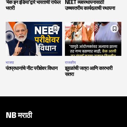
‘मेक इन इंडिया’द्वारे भारताची राफेल
NEET व्यवस्थापनासाठी
भरारी
उच्चस्तरीय कार्यदलाची स्थापना
भाजपा
राजकीय
पंतप्रधानांचे नीट परीक्षेवर विधान
झुरळांची जत्रा आणि कारभारी
सतरा
NB मराठी