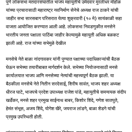
पुणे लोकसभा मतदारसंघातील भाजप महायुतीचे उमेदवार मुरलीधर मोहोळ
यांच्या प्रचारासाठी महाराष्ट्र नवनिर्माण सेनेचे अध्यक्ष राज ठाकरे यांची
जाहीर सभा सारसबाग परिसरात येत्या शुक्रवारी (१० मे) सायंकाळी सहा
वाजता आयोजित करण्यात आली आहे. लोकसभा निवडणुकीत मनसेने
भारतीय जनता पक्षाला पाठिंबा जाहीर केल्यामुळे महायुती अधिक बळकट
झाली आहे. राज यांच्या सभेमुळे देखील
मनसेचे नेते बाळा नांदगावकर यांनी पुण्यात पक्षाच्या पदाधिकाऱ्यांची बैठक
घेऊन सभेच्या तयारीबाबत मार्गदर्शन केले. सभेच्या नियोजनासाठी मनसे
कार्यालयात भाजप आणि मनसेच्या नेत्यांची महत्त्वपूर्ण बैठक झाली. या
बैठकीला मनसेचे नेते नितीन सरदेसाई, शिरीष सावंत, भाजप शहर अध्यक्ष
धीरज घाटे, भाजपचे प्रदेश उपाध्यक्ष राजेश पांडे, महायुतीचे समन्वयक संदीप
खर्डेकर, मनसे शहर प्रमुख साईनाथ बाबर, किशोर शिंदे, गणेश सातपुते,
हेमंत संभूस, अजय शिंदे, योगेश खैरे, जयराज लांडगे, बाळा शेडगे यांची
प्रमुख उपस्थिती होती.
Join our community of