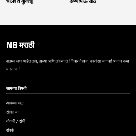
चालवावे युक्ति||
अण्णाभाऊ साठे
NB मराठी
बातम्या जशा आहेत तशा, ताज्या आणि तर्कसंगत ! विचार देशाचा, कानोसा जगाचा! आवाज नव्या
भारताचा !
आमच्या विषयी
आमच्या बद्दल
सोबत या
नोकरी / संधी
संपर्क