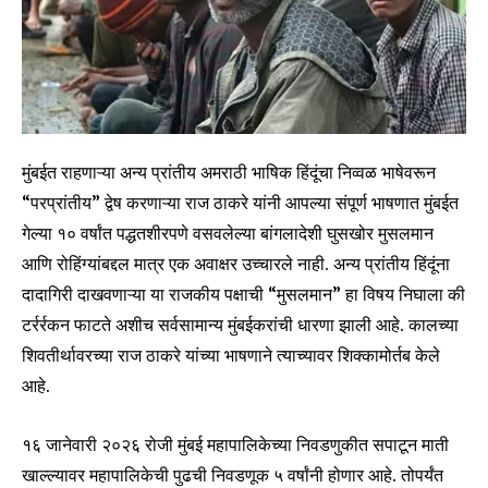
मुंबईत राहणाऱ्या अन्य प्रांतीय अमराठी भाषिक हिंदूंचा निव्वळ भाषेवरून
“परप्रांतीय” द्वेष करणाऱ्या राज ठाकरे यांनी आपल्या संपूर्ण भाषणात मुंबईत
गेल्या १० वर्षांत पद्धतशीरपणे वसवलेल्या बांगलादेशी घुसखोर मुसलमान
आणि रोहिंग्यांबद्दल मात्र एक अवाक्षर उच्चारले नाही. अन्य प्रांतीय हिंदूंना
दादागिरी दाखवणाऱ्या या राजकीय पक्षाची “मुसलमान” हा विषय निघाला की
टर्रर्रकन फाटते अशीच सर्वसामान्य मुंबईकरांची धारणा झाली आहे. कालच्या
शिवतीर्थावरच्या राज ठाकरे यांच्या भाषणाने त्याच्यावर शिक्कामोर्तब केले
आहे.
१६ जानेवारी २०२६ रोजी मुंबई महापालिकेच्या निवडणुकीत सपाटून माती
खाल्ल्यावर महापालिकेची पुढची निवडणूक ५ वर्षांनी होणार आहे. तोपर्यंत