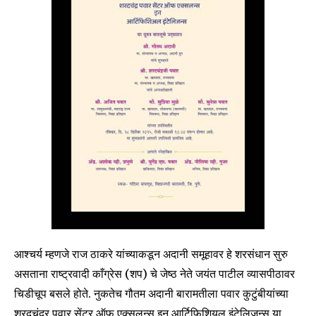
आश्चर्य म्हणजे राज ठाकरे यांच्याकडून अदानी समूहावर हे शरसंधान सुरु
असताना राष्ट्रवादी काँग्रेस (शप) चे जेष्ठ नेते जयंत पाटील व्यासपीठावर
चिडीचूप बसले होते. नुकतेच गौतम अदानी बारामतीला पवार कुटुंबीयांच्या
शरदचंद्र पवार सेंटर ऑफ एक्सलन्स इन आर्टिफिशियल इंटेलिजन्स या