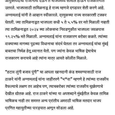
आयुक्तपदाचा राजीनामा देऊन ते भाजपमध्ये सामील होऊन राजकारणात
उतरले. भाजपसाठी तामिळनाडू हे राज्य म्हणजे दगडावर शेती करणे आहे.
अन्नामलाई यांनी ते आव्हान स्वीकारले. द्रमुकच्या राज्य सरकारशी टक्कर
घेतली. ज्या तामिळनाडूत भाजपला कधी ५ ते ५.५% वर मते मिळाली नव्हती
त्या तामिळनाडूत २०२४ च्या लोकसभा निवडणुकीत भाजपला जवळपास
११.२५% मते मिळाली. अन्नामलाई यांना राजकारण बरोबर कळते. त्यांच्या
वाक्याच्या मागच्या पुढच्या विधानाचा संदर्भ घेतला तर अन्नामलाई यांचा मुंबई
बाबतचा निर्मळ हेतू ध्यानात येतो. पण ज्यांना केवळ भाषिक द्वेषाचेच
राजकारण करायचे आहे त्यांना मात्र आयते कोलीत मिळाले.
“हटाव लुंगी बजाव पुंगी” चा आपला खानदानी कंड शमवण्यासाठी राज
ठाकरे यांनी अन्नामलाई यांना जाहीरपणे “भ*वा” म्हणणे हे त्यांच्या राजकीय
वैफल्याचे लक्षण तर आहेच पण, त्याचबरोबर त्यांच्या राजकीय मूर्खपणाचे
देखील द्योतक आहे. राज ठाकरे यांच्या या अपशब्दाने मुंबईतील केवळ तामिळ
भाषिकच नाही तर समस्त अन्य प्रांतीय अमराठी भाषिक मतदार भाजप
प्रणित महायुतीच्या पारड्यात आणून सोडला आहे.