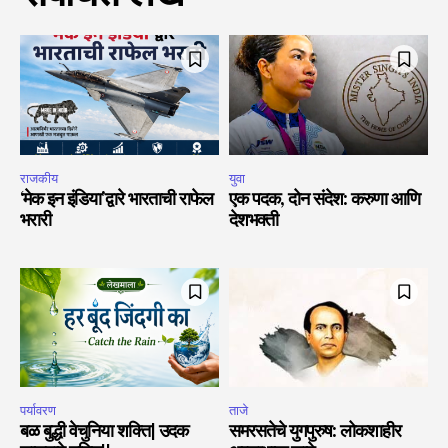
राजकीय
युवा
‘मेक इन इंडिया’द्वारे भारताची राफेल
एक पदक, दोन संदेश: करुणा आणि
भरारी
देशभक्ती
पर्यावरण
ताजे
बळ बुद्धी वेचुनिया शक्ति| उदक
समरसतेचे युगपुरुष: लोकशाहीर