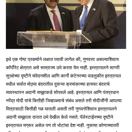
इथे एक गोष्ट प्रकर्षाने लक्षात घ्यावी लागेल की, गुणवत्ता असल्याशिवाय
कॉर्पोरेट क्षेत्रात असे साम्राज्य उभे करता येत नाही. इस्त्रायलने सागरी
सुरक्षेच्या दृष्टीने संवेदनशील आणि कार्गो कंटेनरच्या वाहतुकीत इस्त्रायल
मधील सर्वात मोठ्या बंदरातील दुसऱ्या क्रमांकाच्या हायफा बंदराचे
Join our community of
व्यवस्थापन अदानी समूहाकडे सोपवले आहे. इस्त्रायल आणि पंतप्रधान
SUBSCRIBERS and be part of the
नरेंद्र मोदी यांचे कितीही जिव्हाळ्याचे संबंध असले तरी मोदीजींनी आपल्या
conversation.
मित्रासाठी कितीही गळ घातली असती तरी गुणवत्तेशिवाय इस्त्रायलने
To subscribe, simply enter your email address on our website
अदानी समूहाला दारात उभे देखील केले नसते. पॅलेस्टाईनच्या दृष्टीने
or click the subscribe button below. Don't worry, we respect
इस्त्रायल मग्रूर असेल पण तो भोटांचा देश नाही. नुसत्या कोणाच्यातरी
your privacy and won't spam your inbox. Your information is