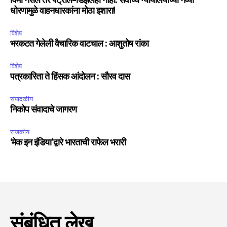
विमा नसेल तर पेट्रोल-डिझेलही नाही. सर्वोच्च न्यायालयाच्या नव्या
धोरणामुळे वाहनधारकांना मोठा इशारा!
विशेष
भरकटत गेलेली वैचारिक वाटचाल : आशुतोष रांका
विशेष
पत्रकारिता ते हिंसक आंदोलन : सौरव दास
संपादकीय
निकोप संवादाचे जागरण
राजकीय
‘मेक इन इंडिया’द्वारे भारताची राफेल भरारी
संबंधित लेख