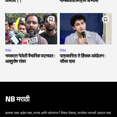
विस्तार।।
मानववंशशास्त्रीय अभ्यास
विशेष
विशेष
भरकटत गेलेली वैचारिक वाटचाल :
पत्रकारिता ते हिंसक आंदोलन :
आशुतोष रांका
सौरव दास
NB मराठी
बातम्या जशा आहेत तशा, ताज्या आणि तर्कसंगत ! विचार देशाचा, कानोसा जगाचा! आवाज नव्या