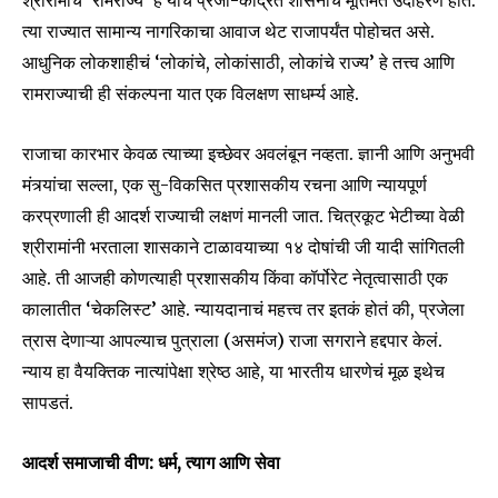
त्या राज्यात सामान्य नागरिकाचा आवाज थेट राजापर्यंत पोहोचत असे.
आधुनिक लोकशाहीचं ‘लोकांचे, लोकांसाठी, लोकांचे राज्य’ हे तत्त्व आणि
रामराज्याची ही संकल्पना यात एक विलक्षण साधर्म्य आहे.
राजाचा कारभार केवळ त्याच्या इच्छेवर अवलंबून नव्हता. ज्ञानी आणि अनुभवी
मंत्र्यांचा सल्ला, एक सु-विकसित प्रशासकीय रचना आणि न्यायपूर्ण
करप्रणाली ही आदर्श राज्याची लक्षणं मानली जात. चित्रकूट भेटीच्या वेळी
श्रीरामांनी भरताला शासकाने टाळावयाच्या १४ दोषांची जी यादी सांगितली
आहे. ती आजही कोणत्याही प्रशासकीय किंवा कॉर्पोरेट नेतृत्वासाठी एक
कालातीत ‘चेकलिस्ट’ आहे. न्यायदानाचं महत्त्व तर इतकं होतं की, प्रजेला
त्रास देणाऱ्या आपल्याच पुत्राला (असमंज) राजा सगराने हद्दपार केलं.
न्याय हा वैयक्तिक नात्यांपेक्षा श्रेष्ठ आहे, या भारतीय धारणेचं मूळ इथेच
सापडतं.
आदर्श समाजाची वीण: धर्म, त्याग आणि सेवा