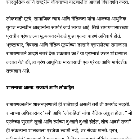
सांस्कृतिक आणि राष्ट्रीय जीवनाच्या वाटचालीत आजही दिशादर्शन करतं.
लोकशाही मूल्ये, सामाजिक न्याय आणि नैतिकता यांना आजच्या आधुनिक
युगात नवनवीन आव्हानांना सामोरं जावं लागत आहे, तिथे रामायणासारख्या
प्राचीन ग्रंथातल्या मूल्यव्यवस्थेकडे पुन्हा एकदा पाहणं अनिवार्य होतं.
भ्रष्टाचार, विषमता आणि नैतिक मूल्यांच्या ऱ्हासाने ग्रासलेल्या समाजाला
रामायणातले आदर्श उत्तरं देऊ शकतात का? या प्रश्नाचं उत्तर शोधल्यास
लक्षात येते की, हा ग्रंथ आधुनिक भारतासाठी एक प्रेरक आणि मार्गदर्शक
तत्त्वज्ञान आहे.
शासनाचा आत्मा: राजधर्म आणि लोकहित
रामायणकालीन शासनप्रणाली ही राजेशाही असली तरी ती अमर्याद नव्हती.
राजाच्या अधिकारांवर ‘धर्म’ आणि ‘लोकहित’ यांचा नैतिक अंकुश होता. “जो
प्रजेच्या सुखाने सुखी आणि त्यांच्या दुःखाने दुःखी होईल, तोच आदर्श राजा”
ही संकल्पना शासकाला प्रजेचा स्वामी नव्हे, तर सेवक मानते. प्रभू
श्रीरामांचं ‘रामराज्य’ हे याच प्रजा-केंद्रित शासनाचं मूर्तिमंत उदाहरण होतं.