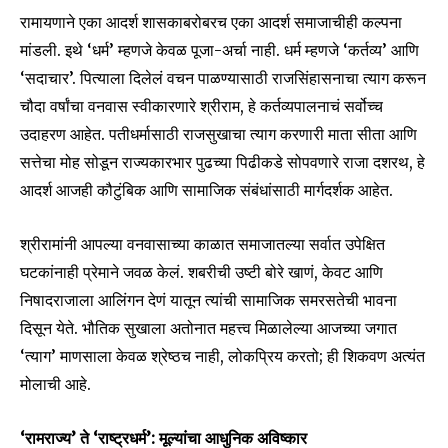
रामायणाने एका आदर्श शासकाबरोबरच एका आदर्श समाजाचीही कल्पना
मांडली. इथे ‘धर्म’ म्हणजे केवळ पूजा-अर्चा नाही. धर्म म्हणजे ‘कर्तव्य’ आणि
‘सदाचार’. पित्याला दिलेलं वचन पाळण्यासाठी राजसिंहासनाचा त्याग करून
चौदा वर्षांचा वनवास स्वीकारणारे श्रीराम, हे कर्तव्यपालनाचं सर्वोच्च
उदाहरण आहेत. पतीधर्मासाठी राजसुखाचा त्याग करणारी माता सीता आणि
सत्तेचा मोह सोडून राज्यकारभार पुढच्या पिढीकडे सोपवणारे राजा दशरथ, हे
आदर्श आजही कौटुंबिक आणि सामाजिक संबंधांसाठी मार्गदर्शक आहेत.
श्रीरामांनी आपल्या वनवासाच्या काळात समाजातल्या सर्वात उपेक्षित
घटकांनाही प्रेमाने जवळ केलं. शबरीची उष्टी बोरे खाणं, केवट आणि
निषादराजाला आलिंगन देणं यातून त्यांची सामाजिक समरसतेची भावना
दिसून येते. भौतिक सुखाला अतोनात महत्त्व मिळालेल्या आजच्या जगात
‘त्याग’ माणसाला केवळ श्रेष्ठच नाही, लोकप्रिय करतो; ही शिकवण अत्यंत
मोलाची आहे.
Join our community of
‘रामराज्य’ ते ‘राष्ट्रधर्म’: मूल्यांचा आधुनिक अविष्कार