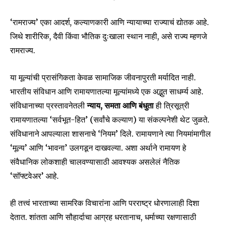
SUBSCRIBERS and be part of the
conversation.
‘रामराज्य’ एका आदर्श, कल्याणकारी आणि न्यायाच्या राज्याचं द्योतक आहे.
To subscribe, simply enter your email address on our website
जिथे शारीरिक, दैवी किंवा भौतिक दुःखाला स्थान नाही, असे राज्य म्हणजे
or click the subscribe button below. Don't worry, we respect
रामराज्य.
your privacy and won't spam your inbox. Your information is
safe with us.
या मूल्यांची प्रासंगिकता केवळ सामाजिक जीवनापुरती मर्यादित नाही.
भारतीय संविधान आणि रामायणातल्या मूल्यांमध्ये एक अद्भुत साधर्म्य आहे.
संविधानाच्या प्रस्तावनेतली
न्याय, समता आणि बंधुता
ही त्रिसूत्री
रामायणातल्या ‘सर्वभूत-हित’ (सर्वांचे कल्याण) या संकल्पनेशी थेट जुळते.
SUBSCRIBE
संविधानाने आपल्याला शासनाचे ‘नियम’ दिले. रामायणाने त्या नियमांमागील
‘मूल्य’ आणि ‘भावना’ उलगडून दाखवल्या. अशा अर्थाने रामायण हे
I've read and accept the
Privacy Policy
.
संवैधानिक लोकशाही चालवण्यासाठी आवश्यक असलेलं नैतिक
‘सॉफ्टवेअर’ आहे.
6,300
32,111
75
ही तत्त्वं भारताच्या सामरिक विचारांना आणि परराष्ट्र धोरणालाही दिशा
Fans
Followers
Followers
देतात. शांतता आणि सौहार्दाचा आग्रह धरतानाच, धर्माच्या रक्षणासाठी