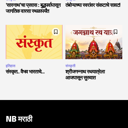
‘सारनाथ’चा प्रवास : बुद्धपर्वापासून
तंबोऱ्याच्या स्वरांवर संकटाचे सावट!
जागतिक वारसा स्थळापर्यंत
इतिहास
संस्कृती
संस्कृत.. वैभव भारताचे…
श्रीजगन्नाथ रथयात्रेला
आजपासून सुरुवात
NB मराठी