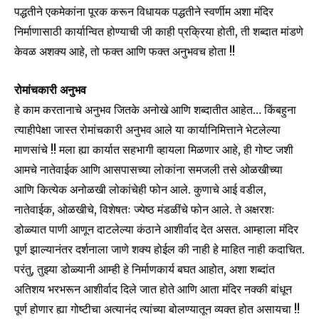
SUBSCRIBERS and be part of the
पद्धतीने एकमेकांना पूरक करून विधायक पद्धतीने स्वर्णीम अशा मंदिर
conversation.
निर्माणासाठी कार्यान्वित होण्याची जी काही प्रक्रिया होती, ती शब्दात मांडणे
केवळ अशक्य आहे, तो फक्त आणि फक्त अनुभवच होता !!
To subscribe, simply enter your email address on our website
or click the subscribe button below. Don't worry, we respect
your privacy and won't spam your inbox. Your information is
रोमांचकारी अनुभव
safe with us.
हे काम करतानाचे अनुभव जितके अनोखे आणि शब्दातीत आहेत… किंबहुना
त्याहीपेक्षा जास्त रोमांचकारी अनुभव आले या कार्यानिमित्ताने भेटलेल्या
माणसांचे !! मला ह्या कार्यात सहभागी व्हायला मिळणार आहे, ही गोष्ट जशी
आमचे नातेवाईक आणि आसपासच्या लोकांना समजली तसे ओळखीच्या
आणि कित्येक अनोळखी लोकांचेही फोन आले. कुणाचे आई वडील,
SUBSCRIBE
नातेवाईक, ओळखीचे, विशेषतः ज्येष्ठ मंडळींचे फोन आले. ते अक्षरशः
I've read and accept the
Privacy Policy
.
डोळ्यात पाणी आणून दाटलेल्या कंठाने आशीर्वाद देत असत. आम्हाला मंदिर
पूर्ण झाल्यानंतर दर्शनाला जाणे शक्य होईल की नाही हे माहित नाही कदाचित.
परंतु, तुझ्या डोळ्यानी आम्ही हे निर्माणकार्य बघत आहोत, अशा शब्दांत
अतिशय भरभरून आशीर्वाद दिले जात होते आणि आता मंदिर नक्की बांधून
6,300
32,111
75
Fans
Followers
Followers
पूर्ण होणार ह्या गोष्टीचा अत्यानंद त्यांच्या बोलण्यातून व्यक्त होत असायचा !!