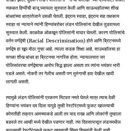
नकळत हिप्पींची बाजू घ्यायला सुरुवात केली आणि साऊथहॉलच्या शीख
बांधवांच्या क्षात्रतेजाने उसळी घेतली. इंद्राय स्वाहा, इंद्राय सह तक्षकाय
स्वाहा या न्यायाने त्यांनी हिप्प्यांबरोबर लंडन पोलिसांना देखील तुडवायला
सुरुवात केली. काळवेळ ओळखून पोलिसांनी माघार घेतली. कारण पोलिसांचे
वर्तन वर्णद्वेषी (Racial Descrimination) होते आणि ब्रिटनमध्ये
वर्णद्वेष हा खूप मोठा गुन्हा आहे. त्याला कडक शिक्षा आहे. साउथहॉलचा हा
सगळा शीख बांधव हा ब्रिटनचा नागरिक होता. न्यायालयात जर
पोलिसांवरचा वर्णद्वेषाचा आरोप सिद्ध झाला असता तर त्यांना भयंकर भारी
पडले असते. नोकरी तर गेलीच असती पण तुरुंगाची हवा देखील खावी
लागली असती.
त्यामुळे लंडन पोलिसांनी प्रकरण मिटवत नमते घेतले मात्र त्याच वेळी
हिप्प्यांना भयंकर दम दिला यापुढे तुम्ही रेस्टॉरंटमध्ये फुकट खाल्ल्याची
कोणतीही तक्रार आमच्याकडे आली तर याद राखा आणि लोकांनी तुम्हाला
बडवले तर आम्ही मध्ये देखील पडणार नाही. त्या दिवसापासून लंडनमधील
कुठल्याही रेस्टॉरंटमध्ये फुकट खाण्याची हिंमत हिप्प्यांनी केली नाही.