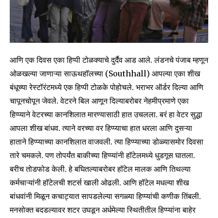
आणि एक दिवस एका हिप्पी टोळक्याचे दुर्दैव आड आले. लंडनचे पंजाब म्हणून
ओळखल्या जाणाऱ्या साऊथहॉलच्या (Southhall) आपल्या एका शीख
बंधूच्या रेस्टॉरंटमध्ये एक हिप्पी टोळके पोहोचले. भराभर ऑर्डर दिल्या आणि
चापूनचोपून जेवले. वेटरने बिल आणून दिल्याबरोबर नेहमीप्रमाणे एका
हिप्प्याने वेटरच्या कानशिलात मारण्यासाठी हात उचलला. बरं हा वेटर सुद्धा
आपला शीख बांधव. त्याने वरच्या वर हिप्प्याचा हात धरला आणि दुसऱ्या
हाताने हिप्प्याच्या कानशिलात वाजवली. त्या हिप्प्याच्या डोळ्यासमोर दिवसा
तारे चमकले. पण तोपर्यंत बाकीच्या हिप्प्यांनी हॉटेलमध्ये धुडगूस घातला.
बरीच तोडफोड केली. हे बघितल्याबरोबर हॉटेल मालक आणि तिथल्या
कर्मचाऱ्यांनी हॉटेलची शटर्स खाली ओढली. आणि हॉटेल मधल्या शीख
बांधवांनी मिळून कचाट्यात सापडलेल्या सगळ्या हिप्प्यांची कणीक तिंबली.
मनसोक्त बदडल्यावर शटर उघडून अर्धमेल्या स्थितीतील हिप्प्यांना बाहेर