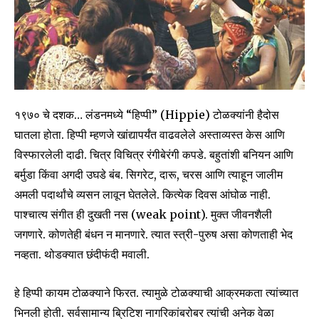
१९७० चे दशक… लंडनमध्ये “हिप्पी” (Hippie) टोळक्यांनी हैदोस
घातला होता. हिप्पी म्हणजे खांद्यापर्यंत वाढवलेले अस्ताव्यस्त केस आणि
विस्फारलेली दाढी. चित्र विचित्र रंगीबेरंगी कपडे. बहुतांशी बनियन आणि
बर्मुडा किंवा अगदी उघडे बंब. सिगरेट, दारू, चरस आणि त्याहून जालीम
अमली पदार्थांचे व्यसन लावून घेतलेले. कित्येक दिवस आंघोळ नाही.
पाश्चात्य संगीत ही दुखती नस (weak point). मुक्त जीवनशैली
जगणारे. कोणतेही बंधन न मानणारे. त्यात स्त्री-पुरुष असा कोणताही भेद
नव्हता. थोडक्यात छंदीफंदी मवाली.
हे हिप्पी कायम टोळक्याने फिरत. त्यामुळे टोळक्याची आक्रमकता त्यांच्यात
भिनली होती. सर्वसामान्य ब्रिटिश नागरिकांबरोबर त्यांची अनेक वेळा