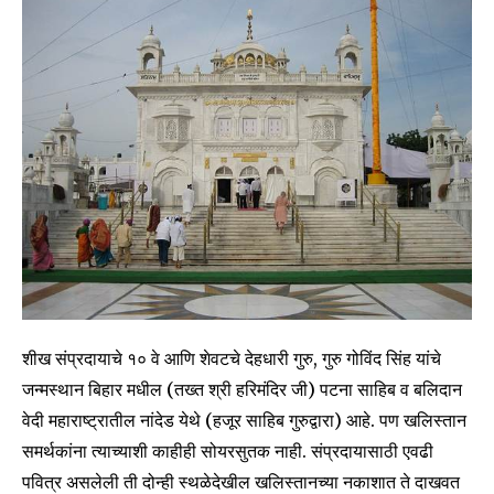
शीख संप्रदायाचे १० वे आणि शेवटचे देहधारी गुरु, गुरु गोविंद सिंह यांचे
जन्मस्थान बिहार मधील (तख्त श्री हरिमंदिर जी) पटना साहिब व बलिदान
वेदी महाराष्ट्रातील नांदेड येथे (हजूर साहिब गुरुद्वारा) आहे. पण खलिस्तान
समर्थकांना त्याच्याशी काहीही सोयरसुतक नाही. संप्रदायासाठी एवढी
पवित्र असलेली ती दोन्ही स्थळेदेखील खलिस्तानच्या नकाशात ते दाखवत