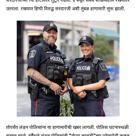
सरदारजीच्या त्या हॉटेलवर तुटून पडली. हे बघून संबंध साऊथहॉल रस्त्यावर
उतरला. रस्त्यात हिप्पी विरुद्ध सरदारजी अशी तुंबळ हाणामारी सुरू झाली.
तोपर्यंत लंडन पोलिसांना या हाणामारीची खबर लागली. पोलिस घटनास्थळी
दाखल झाले. दुर्दैवाने लंडन पोलिसांनी “गोऱ्या कातडी”च्या प्रेमापोटी कळत