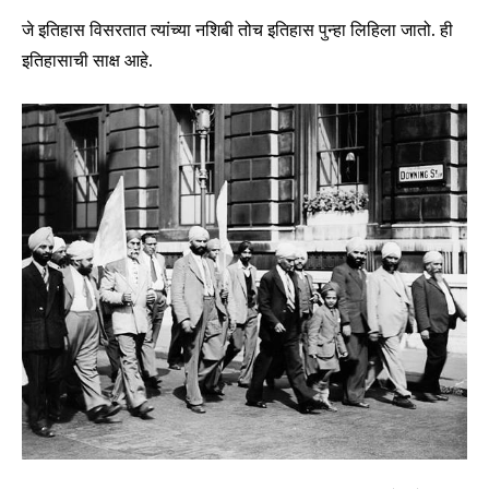
I've read and accept the
Privacy Policy
.
जे इतिहास विसरतात त्यांच्या नशिबी तोच इतिहास पुन्हा लिहिला जातो. ही
इतिहासाची साक्ष आहे.
6,300
32,111
75
Fans
Followers
Followers