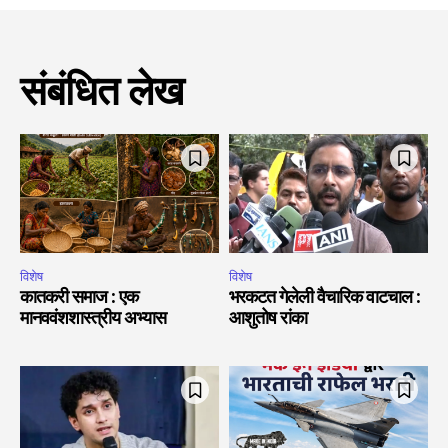
संबंधित लेख
विशेष
विशेष
कातकरी समाज : एक
भरकटत गेलेली वैचारिक वाटचाल :
मानववंशशास्त्रीय अभ्यास
आशुतोष रांका