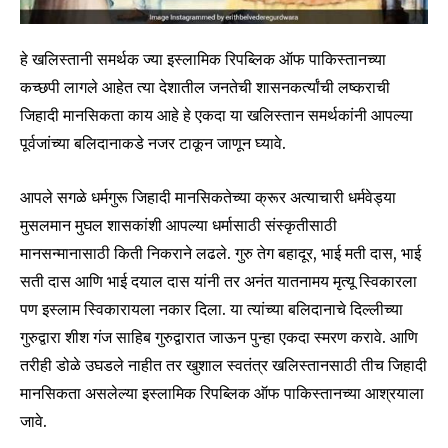
हे खलिस्तानी समर्थक ज्या इस्लामिक रिपब्लिक ऑफ पाकिस्तानच्या
कच्छपी लागले आहेत त्या देशातील जनतेची शासनकर्त्यांची लष्कराची
जिहादी मानसिकता काय आहे हे एकदा या खलिस्तान समर्थकांनी आपल्या
Join our community of
पूर्वजांच्या बलिदानाकडे नजर टाकून जाणून घ्यावे.
SUBSCRIBERS and be part of the
conversation.
आपले सगळे धर्मगुरू जिहादी मानसिकतेच्या क्रूर अत्याचारी धर्मवेड्या
To subscribe, simply enter your email address on our website
मुसलमान मुघल शासकांशी आपल्या धर्मासाठी संस्कृतीसाठी
or click the subscribe button below. Don't worry, we respect
मानसन्मानासाठी किती निकराने लढले. गुरु तेग बहादूर, भाई मती दास, भाई
your privacy and won't spam your inbox. Your information is
सती दास आणि भाई दयाल दास यांनी तर अनंत यातनामय मृत्यू स्विकारला
safe with us.
पण इस्लाम स्विकारायला नकार दिला. या त्यांच्या बलिदानाचे दिल्लीच्या
गुरुद्वारा शीश गंज साहिब गुरुद्वारात जाऊन पुन्हा एकदा स्मरण करावे. आणि
तरीही डोळे उघडले नाहीत तर खुशाल स्वतंत्र खलिस्तानसाठी तीच जिहादी
मानसिकता असलेल्या इस्लामिक रिपब्लिक ऑफ पाकिस्तानच्या आश्रयाला
SUBSCRIBE
जावे.