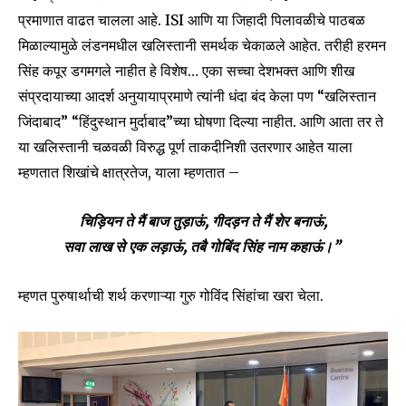
प्रमाणात वाढत चालला आहे. ISI आणि या जिहादी पिलावळीचे पाठबळ
मिळाल्यामुळे लंडनमधील खलिस्तानी समर्थक चेकाळले आहेत. तरीही हरमन
सिंह कपूर डगमगले नाहीत हे विशेष… एका सच्चा देशभक्त आणि शीख
संप्रदायाच्या आदर्श अनुयायाप्रमाणे त्यांनी धंदा बंद केला पण “खलिस्तान
जिंदाबाद” “हिंदुस्थान मुर्दाबाद”च्या घोषणा दिल्या नाहीत. आणि आता तर ते
या खलिस्तानी चळवळी विरुद्ध पूर्ण ताकदीनिशी उतरणार आहेत याला
म्हणतात शिखांचे क्षात्रतेज, याला म्हणतात –
चिड़ियन ते मैं बाज तुड़ाऊं, गीदड़न ते मैं शेर बनाऊं,
सवा लाख से एक लड़ाऊं, तबै गोबिंद सिंह नाम कहाऊं।”
म्हणत पुरुषार्थाची शर्थ करणाऱ्या गुरु गोविंद सिंहांचा खरा चेला.