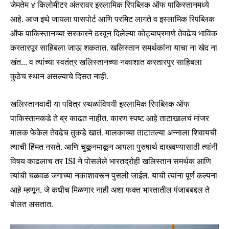
जेमतेम ४ किलोमीटर अंतरावर इस्लामिक रिपब्लिक ऑफ पाकिस्तानमध्ये
आहे. आज इथे जायला पासपोर्ट आणि परमिट लागते व इस्लामिक रिपब्लिक
ऑफ पाकिस्तानच्या सरकारने ठरवून दिलेल्या कोट्याप्रमाणे तेवढेच भाविक
करतारपूर साहिबला जाऊ शकतात. खलिस्तान समर्थकांना याचा ना खेद ना
खंत… व त्यांच्या स्वतंत्र खलिस्तानच्या नकाशात करतारपुर साहिबला
कुठेच स्थान असल्याचे दिसत नाही.
खलिस्तानवादी या पवित्र स्थळांविषयी इस्लामिक रिपब्लिक ऑफ
पाकिस्तानकडे ते ब्र काढत नाहीत. कारण स्पष्ट आहे ताटाखालचं मांजर
मालक फेकेल तेवढेच तुकडे खातं. मालकाच्या ताटातल्या अन्नाला शिवायची
त्याची हिंमत नसते. आणि चुकूनमाकून आपला पुरुषार्थ दाखवण्यासाठी त्यांनी
विषय काढलाच तर ISI ने पोसलेले भारतद्रोही खलिस्तान समर्थक आणि
त्यांची चळवळ जगाच्या नकाशावरून पुसली जाईल. याची त्यांना पूर्ण कल्पना
आहे म्हणून. जे कधीच मिळणार नाही अशा फक्त भारतातील पंजाबबद्दल ते
बोलत असतात.