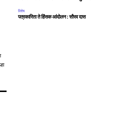
विशेष
पत्रकारिता ते हिंसक आंदोलन : सौरव दास
75
Followers
ि
्हा