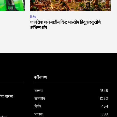
विशेष
जागतिक जनजातीय दिन: भारतीय हिंदू संस्कृतीचे
अभिन्न अंग
वर्गीकरण
बातम्या
1548
गतिक वारसा
राजकीय
1020
विशेष
454
भाजपा
399