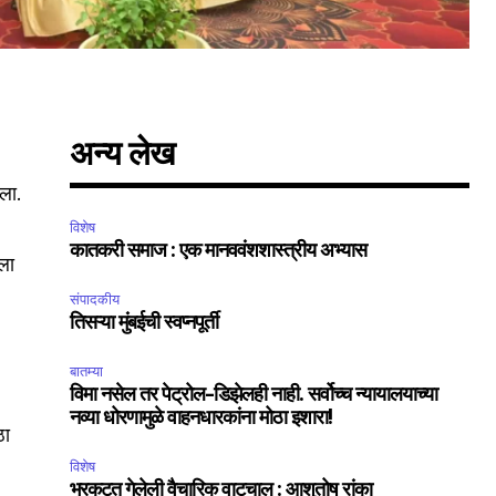
अन्य लेख
ेला.
विशेष
कातकरी समाज : एक मानववंशशास्त्रीय अभ्यास
यला
संपादकीय
तिसऱ्या मुंबईची स्वप्नपूर्ती
SUBSCRIBE
बातम्या
विमा नसेल तर पेट्रोल-डिझेलही नाही. सर्वोच्च न्यायालयाच्या
ccept the
Privacy Policy
.
नव्या धोरणामुळे वाहनधारकांना मोठा इशारा!
ठा
विशेष
भरकटत गेलेली वैचारिक वाटचाल : आशुतोष रांका