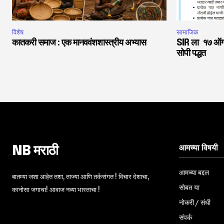
विशेष
सामाजिक
कातकरी समाज : एक मानववंशशास्त्रीय अभ्यास
SIR ला १७ ऑगस्
सोपी पद्धत
आमच्या विषयी
NB मराठी
आमच्या बद्दल
बातम्या जशा आहेत तशा, ताज्या आणि तर्कसंगत ! विचार देशाचा,
सोबत या
कानोसा जगाचा! आवाज नव्या भारताचा !
नोकरी / संधी
संपर्क