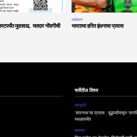
पर्यावरण
टपर्यंत मुदतवाढ, मतदार नोंदणीची
भारताचा हरित इंधनाचा प्रवास
चर्चेतील विषय
संस्कृती
‘सारनाथ’चा प्रवास : बुद्धपर्वापासून जा
स्थळापर्यंत
बातम्या