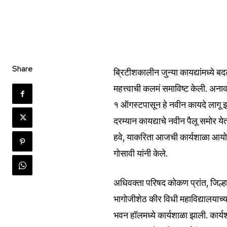
Share
ब्रिटीशकालीन जुन्या कायद्यांमध्ये 
महत्त्वाची कलमं समाविष्ट केली. अनाव
१ ऑगस्टपासून हे नवीन कायदे लागू झा
Join our commu
दरम्यान कायद्याचे नवीन पैलू समोर य
SUBSCRIBERS an
हवे, याकरिता आजची कार्यशाळा आयोज
of the conversa
गोसावी यांनी केले.
To subscribe, simply enter your e
अधिवक्ता परिषद कोकण प्रांत, जिल्हा
the subscribe button below. Don'
भागोजीशेठ कीर विधी महाविद्यालयाच्य
won't spam your inbox. Your infor
भवन हॉलमध्ये कार्यशाळा झाली. कार्यश