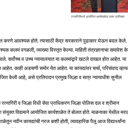
रत्नागिरीमध्ये आयोजित कार्यशाळेला उत्तम प्रतिसाद
बदल करणे आवश्यक होते. त्यासाठी केंद्र सरकाराने पुढाकार घेऊन बदल केले.
श्यक कलमं वगळली, व्याख्या विस्तृत केल्या. माहिती तंत्रज्ञानाचा समावेश क
ले. सर्वोच्च व उच्च न्यायालयात या कलमांद्वारे खटले दाखल होत आहेत. या
nity of
ेत आहेत. काही अडचणी समोर येत आहेत. या कायद्यांवर चर्चा, परिसंवाद व्हा
d be part
ित केली आहे, असे प्रतिपादन प्रमुख जिल्हा व सत्र न्यायाधीश सुनील
tion.
mail address on our website or click
 रत्नागिरी व जिल्हा विधी सेवा प्राधिकरण जिल्हा पोलिस दल व श्रीमान
t worry, we respect your privacy and
I've read and a
ा संयुक्त विद्यमाने आयोजित कार्यशाळेत ते बोलत होते. माळनाका येथील मरा
mation is safe with us.
ाळेतून नवीन कायद्यांची गरज कशी होती, व्यावहारिक पैलू आज विद्यार्थ्यांना