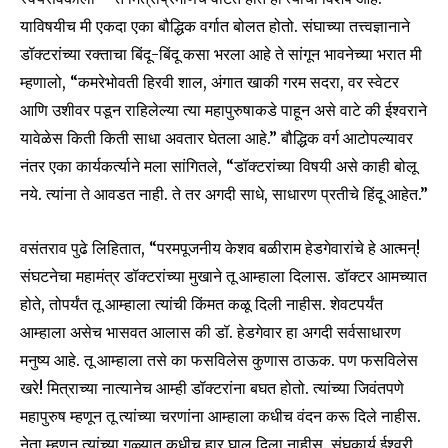
याविषयीच मी एकदा एका बौद्धिक वर्गात बोलत होतो. संघाच्या तत्त्वज्ञानाने
डॉक्टरांच्या रक्ताचा बिंदू-बिंदू कसा भरला आहे ते सांगून भावनेच्या भरात मी
म्हणालो, “कमरेभोवती हिरवी शाल, अंगात खाकी गरम सदरा, वर स्वेटर
SUBSCRIBE
आणि उशीवर पडून राहिलेल्या त्या महापुरुषाकडे पाहून असे वाटे की ईश्वराने
यावेळेस किती किती साधा अवतार घेतला आहे.” बौद्धिक वर्ग आटोपल्यावर
I've read and accept the
Privacy Policy
.
नंतर एका कार्यकर्त्याने मला सांगितले, “डॉक्टरांच्या विषयी असे काही बोलू
नये. त्यांना ते आवडत नाही. ते तर अगदी साधे, साधारण प्रतीचे हिंदू आहेत.”
6,300
32,111
75
वसंतराव पुढे लिहितात, “परमपूजनीय केशव बळीराम हेडगेवारांचे हे आत्मन्!
Fans
Followers
Followers
संघटनेचा महामंत्र डॉक्टरांच्या मुखाने तू आम्हाला दिलास. डॉक्टर आमच्यात
होते, तोपर्यंत तू आम्हाला त्यांची किंमत कळू दिली नाहीस. शेवटपर्यंत
आम्हाला असेच भासवत आलास की डॉ. हेडगेवार हा अगदी सर्वसाधारण
मनुष्य आहे. तू आम्हाला तसे का फसविलेस कुणास ठाऊक. पण फसविलेस
खरे! मित्राच्या नात्यानेच आम्ही डॉक्टरांना बघत होतो. त्यांच्या जिवंतपणे
महापुरुष म्हणून तू त्यांच्या चरणांना आम्हाला कधीच वंदन करू दिले नाहीस.
नेता म्हणून त्यांच्या गळ्यात कधीच हार घालू दिला नाहीस. संघकार्य ईश्वरी