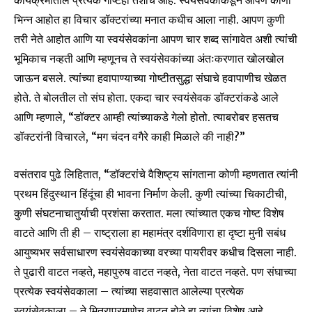
कार्यक्रमातील प्रत्येक गोष्टही तशीच आहे. स्वयंसेवकांकडून आपण कोणी
भिन्न आहोत हा विचार डॉक्टरांच्या मनात कधीच आला नाही. आपण कुणी
तरी नेते आहोत आणि या स्वयंसेवकांना आपण चार शब्द सांगावेत अशी त्यांची
भूमिकाच नव्हती आणि म्हणूनच ते स्वयंसेवकांच्या अंतःकरणात खोलखोल
जाऊन बसले. त्यांच्या हवापाण्याच्या गोष्टीतसुद्धा संघाचे हवापाणीच खेळत
होते. ते बोलतील तो संघ होता. एकदा चार स्वयंसेवक डॉक्टरांकडे आले
आणि म्हणाले, “डॉक्टर आम्ही त्यांच्याकडे गेलो होतो. त्याबरोबर हसतच
डॉक्टरांनी विचारले, “मग चंदन वगैरे काही मिळाले की नाही?”
Join our community of
वसंतराव पुढे लिहितात, “डॉक्टरांचे वैशिष्ट्य सांगताना कोणी म्हणतात त्यांनी
SUBSCRIBERS and be part of the
प्रथम हिंदुस्थान हिंदूंचा ही भावना निर्माण केली. कुणी त्यांच्या चिकाटीची,
conversation.
कुणी संघटनाचातुर्याची प्रशंसा करतात. मला त्यांच्यात एकच गोष्ट विशेष
वाटते आणि ती ही – राष्ट्राला हा महामंत्र दर्शविणारा हा दृष्टा मुनी सबंध
To subscribe, simply enter your email address on our website
आयुष्यभर सर्वसाधारण स्वयंसेवकाच्या वरच्या पायरीवर कधीच दिसला नाही.
or click the subscribe button below. Don't worry, we respect
your privacy and won't spam your inbox. Your information is
ते पुढारी वाटत नव्हते, महापुरुष वाटत नव्हते, नेता वाटत नव्हते. पण संघाच्या
safe with us.
प्रत्येक स्वयंसेवकाला – त्यांच्या सहवासात आलेल्या प्रत्येक
स्वयंसेवकाला – ते मित्राप्रमाणेच वाटत होते हा त्यांचा विशेष आहे.