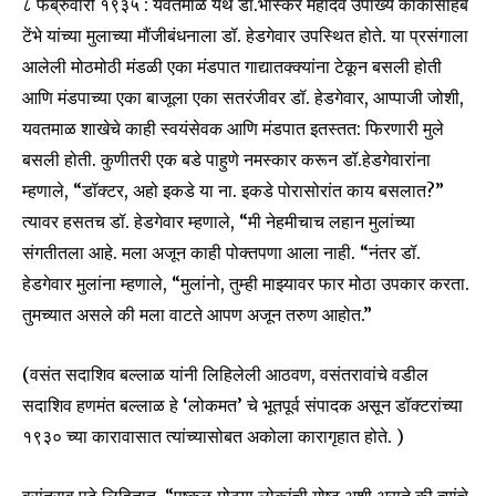
८ फेब्रुवारी १९३५ : यवतमाळ येथे डॉ.भास्कर महादेव उपाख्य काकासाहेब
टेंभे यांच्या मुलाच्या मौंजीबंधनाला डॉ. हेडगेवार उपस्थित होते. या प्रसंगाला
आलेली मोठमोठी मंडळी एका मंडपात गाद्यातक्क्यांना टेकून बसली होती
आणि मंडपाच्या एका बाजूला एका सतरंजीवर डॉ. हेडगेवार, आप्पाजी जोशी,
यवतमाळ शाखेचे काही स्वयंसेवक आणि मंडपात इतस्तत: फिरणारी मुले
बसली होती. कुणीतरी एक बडे पाहुणे नमस्कार करून डॉ.हेडगेवारांना
म्हणाले, “डॉक्टर, अहो इकडे या ना. इकडे पोरासोरांत काय बसलात?”
त्यावर हसतच डॉ. हेडगेवार म्हणाले, “मी नेहमीचाच लहान मुलांच्या
संगतीतला आहे. मला अजून काही पोक्तपणा आला नाही. “नंतर डॉ.
हेडगेवार मुलांना म्हणाले, “मुलांनो, तुम्ही माझ्यावर फार मोठा उपकार करता.
तुमच्यात असले की मला वाटते आपण अजून तरुण आहोत.”
(वसंत सदाशिव बल्लाळ यांनी लिहिलेली आठवण, वसंतरावांचे वडील
सदाशिव हणमंत बल्लाळ हे ‘लोकमत’ चे भूतपूर्व संपादक असून डॉक्टरांच्या
१९३० च्या कारावासात त्यांच्यासोबत अकोला कारागृहात होते. )