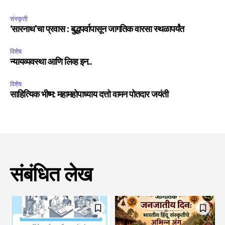
संस्कृती
‘सारनाथ’चा प्रवास : बुद्धपर्वापासून जागतिक वारसा स्थळापर्यंत
विशेष
न्यायव्यवस्था आणि लिव्ह इन..
विशेष
साहित्यिक भीष्म: महामहोपाध्याय दत्तो वामन पोतदार जयंती
संबंधित लेख