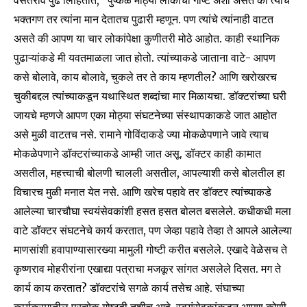
वसंतराव पुढे लिहितात, “पुष्कळ मोठ्या लोकांची गोष्ट अशी असते की त्यांचे
भक्तगण तर त्यांना मान देतातच पुढारी म्हणून. पण त्यांचे त्यांनाही वाटत
असते की आपण या चार लोकांपेक्षा कुणीतरी मोठे आहोत. काही स्थानिक
पुढाऱ्यांकडे मी यवतमाळला जात होतो. त्यांच्याकडे जाताना वाटे- आपण
कसे बोलावे, काय बोलावे, चुकले तर ते काय म्हणतील? आणि खरोखरच
चुकीबद्दल त्यांच्याकडून यथास्थित शब्दांचा मार मिळायचा. डॉक्टरांच्या घरी
जायचे म्हणजे आपण एका मोठ्या संघटनेच्या संस्थापकाकडे जात आहोत
असे मुळी वाटतच नसे. रामाने गोविंदाकडे ज्या मोकळेपणाने जावे त्याच
मोकळेपणाने डॉक्टरांच्याकडे आम्ही जात असू. डॉक्टर काही कामात
असतील, महत्त्वाची बोलणी चालली असतील, आपल्याशी कसे बोलतील हा
विचारच मुळी मनात येत नसे. आणि खरेच पहावे तर डॉक्टर त्यांच्याकडे
आलेल्या चारचौघा स्वयंसेवकांशी हसत हसत बोलत बसलेले. कधीकधी मला
वाटे डॉक्टर संघटनेचे कार्य करतात, पण जेव्हा पहावे तेव्हा ते आपले आलेल्या
माणसांशी हवापाण्यासारख्या मामुली गोष्टी करीत बसलेले. एखादे वेळेसच ते
कृष्णराव मोहरीरांना एखाद्या पत्राचा मजकूर सांगत असलेले दिसत. मग ते
कार्य काय करतात? डॉक्टरांचे सगळे कार्य तसेच आहे. संघाच्या