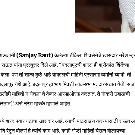
nity of
d be part
राऊतांनी
(Sanjay Raut)
केलेल्या टीकेला शिवसेनेचे खासदार नरेश म्हस
tion.
 राऊत यांना प्रत्युत्तर दिले आहे. “बदलापूरची शाळा ही श्रीकांत शिंदेंच्या
mail address on our website or click
ेला. पण ती शाळा कुठे आहे याबद्दलची माहिती प्रसारमाध्यमांनी घ्यावी. ती
t worry, we respect your privacy and
I've read and a
लापूर येथे आहे. बदलापूर हा भाग भिवंडी लोकसभा मतदारसंघात येतो. सं
mation is safe with us.
ीही माहिती न घेतला ते केवळ आरडाओरड करतात. ते नोकरी उबाठाची
ात,” असे नरेश म्हस्के म्हणाले आहेत.
वंडीमध्ये शरद पवार गटाचा खासदार आहे. त्याची पाठराखण करण्यासाठी राऊत अ
32,111
 रेटून बोलणं हे त्यांचं काम आहे. काही गोष्टी माहिती घेऊन बोलायच्या
Followers