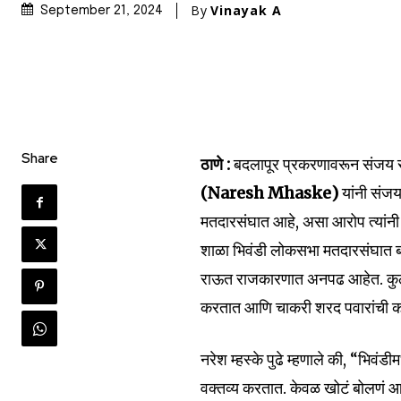
By
Vinayak A
September 21, 2024
Join our commu
SUBSCRIBERS an
Share
ठाणे :
बदलापूर प्रकरणावरून संजय 
of the conversa
(Naresh Mhaske)
यांनी संजय
To subscribe, simply enter your e
मतदारसंघात आहे, असा आरोप त्यांनी क
the subscribe button below. Don'
शाळा भिवंडी लोकसभा मतदारसंघात बद
won't spam your inbox. Your infor
राऊत राजकारणात अनपढ आहेत. कुठल
करतात आणि चाकरी शरद पवारांची करत
नरेश म्हस्के पुढे म्हणाले की, “भि
6,300
वक्तव्य करतात. केवळ खोटं बोलणं आणि
Fans