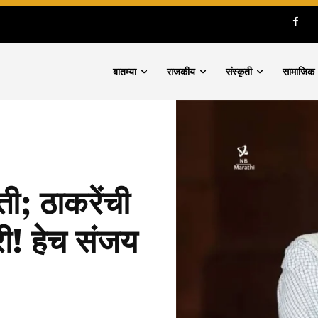
बातम्या
राजकीय
संस्कृती
सामाजिक
ी; ठाकरेंची
ी! हेच संजय