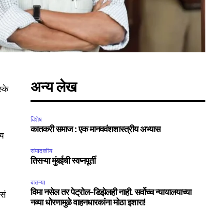
अन्य लेख
्के
SUBSCRIBE
विशेष
कातकरी समाज : एक मानववंशशास्त्रीय अभ्यास
ccept the
Privacy Policy
.
जय
संपादकीय
तिसऱ्या मुंबईची स्वप्नपूर्ती
बातम्या
विमा नसेल तर पेट्रोल-डिझेलही नाही. सर्वोच्च न्यायालयाच्या
सं
75
नव्या धोरणामुळे वाहनधारकांना मोठा इशारा!
Followers