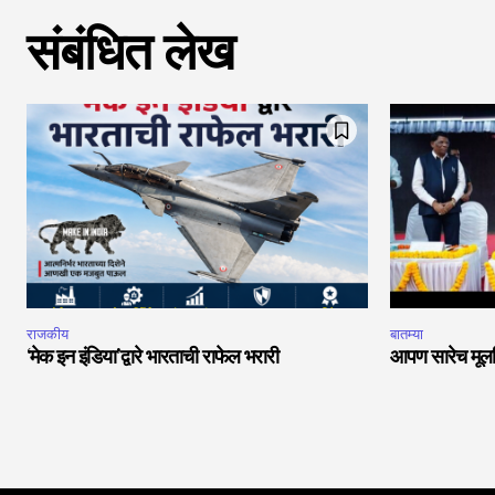
संबंधित लेख
राजकीय
बातम्या
‘मेक इन इंडिया’द्वारे भारताची राफेल भरारी
आपण सारेच मूलनि