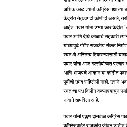
गांधी-नेहरू यांच्या वैचारिक वारशाच
To subscribe, simply enter your e
अधिक काळ त्यांनी काॅंग्रेस पक्षाच्या
the subscribe button below. Don'
won't spam your inbox. Your infor
केंद्रीय नेतृत्वपदी कोणीही असले, त
आहेत. पवार यांना उभ्या कारकिर्दीत
पवार आणि दीर्घ काळाचे सहकारी त्यांन
यांच्यापुढे गंभीर राजकीय संकट निर्माण 
स्वतःचे अस्तित्व टिकवण्यासाठी चालल
6,300
Fans
पवार यांना आज गल्लीबोळात प्रचार क
आणि भाजपचे आव्हान या कोंडीत पवार 
पूर्वीची उमेद राहिलेली नाही. उसने 
स्वतःचा पक्ष विलीन कण्यावयाचुन पर्या
नावाने खपविला आहे.
पवार यांनी एकूण दोनवेळा काॅंग्रेस पक
काॅंग्रेसबाहेर राजकीय जीवन व्यतीत के