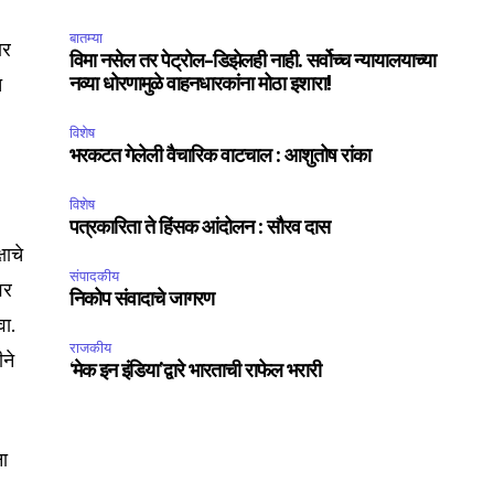
बातम्या
ार
विमा नसेल तर पेट्रोल-डिझेलही नाही. सर्वोच्च न्यायालयाच्या
त
नव्या धोरणामुळे वाहनधारकांना मोठा इशारा!
विशेष
भरकटत गेलेली वैचारिक वाटचाल : आशुतोष रांका
विशेष
पत्रकारिता ते हिंसक आंदोलन : सौरव दास
षाचे
संपादकीय
वर
निकोप संवादाचे जागरण
वा.
राजकीय
ीने
‘मेक इन इंडिया’द्वारे भारताची राफेल भरारी
ना
SUBSCRIBE