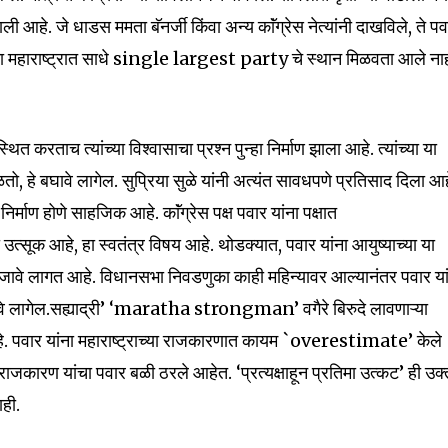
आहे. जे धाडस ममता बॅनर्जी किंवा अन्य काॅंग्रेस नेत्यांनी दाखविले, ते पव
ंना महाराष्ट्रात साधे single largest party चे स्थान मिळवता आले नाह
 करताच त्यांच्या विश्वासाचा प्रश्न पुन्हा निर्माण झाला आहे. त्यांच्या या
तो, हे बघावे लागेल. सुप्रिया सुळे यांनी अत्यंत सावधपणे प्रतिसाद दिला आह
िर्माण होणे साहजिक आहे. काॅंग्रेस पक्ष पवार यांना पक्षात
 आहे, हा स्वतंत्र विषय आहे. थोडक्यात, पवार यांना आयुष्याच्या या
रे जावे लागत आहे. विधानसभा निवडणुका काही महिन्यावर आल्यानंतर पवार यां
वे लागेल.सह्याद्री’ ‘maratha strongman’ वगैरे बिरुदे लावणाऱ्या
े. पवार यांना महाराष्ट्राच्या राजकारणात कायम `overestimate’ केले
 राजकारण यांचा पवार बळी ठरले आहेत. ‘प्रत्यक्षाहून प्रतिमा उत्कट’ ही उक्
ही.