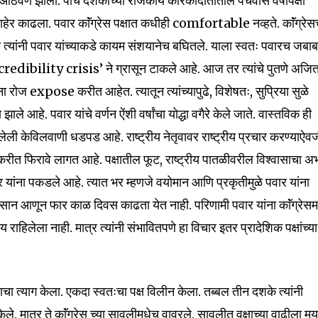
ी आठवण झाली. पाच दशकांच्या राजकीय कारकीर्दीतीतील पंचवीस वर्षांपेक्षा
mail address on our website or click
 बाहेर काढला. पवार काॅंग्रेस पक्षात कधीही comfortable नव्हते. काॅंग्रेसच
t worry, we respect your privacy and
I've read and a
mation is safe with us.
री त्यांनी पवार यांच्याकडे कायम संशयानेच बघितले. याला स्वतः पवारच जबा
 `credibility crisis’ ने ग्रासून टाकले आहे. आज तर त्यांचे पुतणे अजि
ा रोज expose करीत आहेत. त्यातून त्यांच्यापुढे, विशेषतः, सुप्रिया सुळे
झाले आहे. पवार यांचे वर्णन ऐंशी वर्षांचा योद्धा वगैरे केले जाते. वास्तविक ही
ेली केविलवाणी धडपड आहे. राष्ट्रीय नेतृवावर राष्ट्रीय प्रचार करण्याऐवज
32,111
Followers
रीत फिरावे लागत आहे. पक्षातील फूट, राष्ट्रीय पातळीवरील विश्वासाचा अ
यांना पकडले आहे. त्यात भर म्हणजे वयोमान आणि प्रकृतीमुळे पवार यांना
अवसान आणून फार काळ दिवस काढता येत नाही. परिणामी पवार यांना काॅंग्रेसम
य राहिलेला नाही. मात्र त्यांनी संभावितपणे हा विचार इतर प्रादेशिक पक्षांच्या
्षाचा त्याग केला. एकदा स्वतःचा पक्ष विलीन केला. तब्बल तीन दशके त्यांनी
ले. मात्र ते काॅंग्रेस च्या सावलीमधेच वावरले. सावलीत वृक्षाच्या वाढीला मर्य