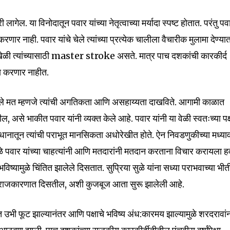
 लागेल. या विनोदातून पवार यांच्या नेतृत्वाच्या मर्यादा स्पष्ट होतात. परंतु पव
रणार नाही. पवार यांचे चेले त्यांच्या प्रत्येक चालीला वैचारीक मुलामा देण्या
 खेळी त्यांच्यासाठी master stroke असते. मात्र पाच दशकांची कारकीर्द
न्य करणार नाहीत.
 केलेले मत म्हणजे त्यांची अगतिकता आणि असहाय्यता दाखविते. आगामी काळात
ील, असे भाकीत पवार यांनी व्यक्त केले आहे. पवार यांनी या वेळी स्वतःच्या पक्
विधानातून त्यांची पराभूत मानसिकता अधोरेखीत होते. ऐन निवडणुकीच्या मध्या
मुळे पवार यांच्या चाहत्यांनी आणि मतदारांनी मतदान करताना विचार करायला ह
भविष्यामुळे चिंतित झालेले दिसतात. सुप्रिया सुळे यांना सध्या पराभवाच्या भीत
nity of
च्या राजकारणात दिसतील, अशी कुजबूज आता सुरू झालेली आहे.
d be part
tion.
त उभी फूट झाल्यानंतर आणि पक्षाचे भविष्य अंध:कारमय झाल्यामुळे शरदरावां