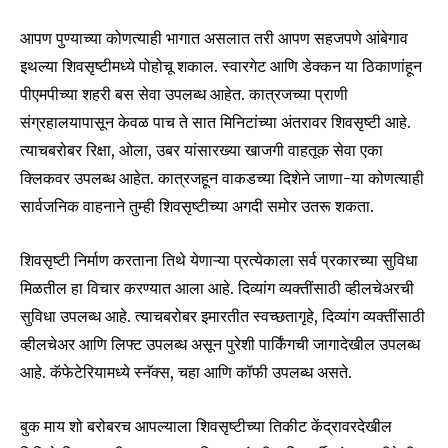
आपण पुण्याच्या कोणत्याही भागात असलात तरी आपण सहजपणे आंबेगाव
इथल्या शिवसृष्टीमध्ये पोहोचू शकाल. स्वारगेट आणि डेक्कन या ठिकाणांहून
पीएमपीच्या शहरी बस सेवा उपलब्ध आहेत. कात्रजच्या प्राणी
संग्रहालयापासून केवळ पाच ते सात मिनिटांच्या अंतरावर शिवसृष्टी आहे.
त्याचबरोबर रिक्षा, ओला, उबर यांसारख्या खाजगी वाहतूक सेवा एका
क्लिकवर उपलब्ध आहेत. कात्रजहून वाकडच्या दिशेने जाणा-या कोणत्याही
सार्वजनिक वाहनाने तुम्ही शिवसृष्टीच्या अगदी समोर उतरू शकता.
शिवसृष्टी निर्माण करताना तिथे येणाऱ्या प्रत्येकाला सर्व प्रकारच्या सुविधा
मिळतील हा विचार करण्यात आला आहे. दिव्यांग व्यक्तींसाठी व्हीलचेअरची
सुविधा उपलब्ध आहे. त्याचबरोबर इमारतीत स्वच्छतागृहे, दिव्यांग व्यक्तींसाठी
व्हीलचेअर आणि लिफ्ट उपलब्ध असून पुरेशी पार्किंगची जागादेखील उपलब्ध
आहे. कॅफेटेरियामध्ये स्नॅक्स, चहा आणि कॉफी उपलब्ध असते.
बुक माय शो बरोबरच आपल्याला शिवसृष्टीच्या तिकीट केंद्रावरदेखील
Join our community of