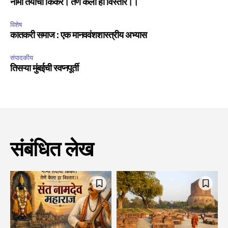
नामा तयाचा किंकर। तेणे केला हा विस्तार।।
विशेष
कातकरी समाज : एक मानववंशशास्त्रीय अभ्यास
संपादकीय
तिसऱ्या मुंबईची स्वप्नपूर्ती
संबंधित लेख