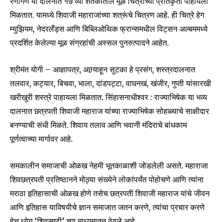
रणांगण या दालनात १७ व्या शतकातील मूळ चित्रांच्या प्रतिकृती पाहायला
मिळतात. यामध्ये शिवाजी महाराजांच्या शत्रूंचे चित्रण आहे. ही चित्रे हेग
म्युझियम, नेदरलँड्स आणि बिब्लिओथिक फ्रान्समधील विट्सन अल्बममध्ये
प्रदर्शित केलेल्या मूळ संग्रहांची अस्सल पुनरुत्पादने आहेत.
श्रीमंत योगी – आज्ञापत्र, आग्र्याहून सुटका हे प्रसंग, शस्त्रदालनात
तलवार, कट्यार, बिचवा, भाला, दांडपट्टा, वाघनखं, खंजीर, गुप्ती यांसारखी
खरीखुरी शस्त्रे पाहायला मिळतात. सिंहासनाधीश्वर : राज्याभिषेक या भव्य
दालनात छत्रपती शिवाजी महाराज यांच्या राज्याभिषेक सोहळ्याचे साक्षीदार
बनण्याची संधी मिळते. शिवाय तलाव आणि भवानी मंदिराचे बांधकाम
पूर्णत्वाच्या मार्गावर आहे.
समकालीन समाजाची ओळख नेहमी भूतकाळाशी जोडलेली असते. महाराजा
शिवछत्रपती प्रतिष्ठानने मोठ्या संख्येने लोकांपर्यंत पोहोचणे आणि त्यांना
मराठा इतिहासाची ओळख होणे तसेच छत्रपती शिवाजी महाराज यांचे जीवन
आणि इतिहास याविषयीचे ज्ञान समाजात जतन करणे, त्यांचा प्रचार करणे
हेच ध्येय ‘शिवसृष्टी’ च्या माध्यमातून ठेवले आहे.