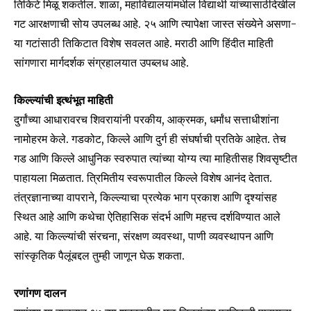
तिकिटे मिळू शकतील. शाळा, महाविद्यालयांमधील विद्यार्थी यांच्यासाठीदेखील
SUBSCRIBERS and be part of the
गट आरक्षणाची सोय उपलब्ध आहे. २५ आणि त्यापेक्षा जास्त संख्येने असणा-
conversation.
या गटांसाठी तिकिटात विशेष सवलत आहे. मराठी आणि हिंदीत माहिती
To subscribe, simply enter your email address on our website
सांगणारा मार्गदर्शक संग्रहालयात उपब्लध आहे.
or click the subscribe button below. Don't worry, we respect
your privacy and won't spam your inbox. Your information is
safe with us.
किल्ल्यांची इत्थंभूत माहिती
दुर्गांच्या आधारावरच शिवरायांनी परकीय, आक्रमक, धर्मांध सत्ताधीशांना
नामोहरम केले. गडकोट, किल्ले आणि दुर्ग ही संघर्षाची प्रतिके आहेत. तेच
गड आणि किल्ले आधुनिक स्वरुपात त्यांच्या योग्य त्या माहितीसह शिवसृष्टीत
पाहायला मिळतात. त्रिमितीय स्वरूपातील किल्ले विशेष आनंद देतात.
SUBSCRIBE
तंत्रज्ञानाच्या वापराने, किल्ल्याचा प्रत्येक भाग प्रकाश आणि दृश्यांसह
स्थित आहे आणि कथेचा ऐतिहासिक संदर्भ आणि महत्त्व दर्शविण्यात आले
I've read and accept the
Privacy Policy
.
आहे. या किल्ल्यांची संरचना, संरक्षण व्यवस्था, पाणी व्यवस्थापन आणि
सांस्कृतिक पैलूंबद्दल तुम्ही जाणून घेऊ शकता.
6,300
32,111
75
रणांगण दालन
Fans
Followers
Followers